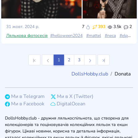
31 жовт. 2024 р.
7
393
3.5k
2
Лялькова фотосесія
#helloween2024
#mattel
#neca
#elphaba
1
2
3
DollsHobby.club
Donata
Ми в Telegram
Ми в X (Twitter)
Ми в Facebook
DigitalOcean
DollsHobby.club - дружня лялькоспільнота, що створена для
колекціонерів та поціновувачів колекційних ляльок та екшн
фігурок. Цікаві новини, корисна та детальна інформація,
каталог колекційних та екшн ляльок й фігурок, якісні лялькові