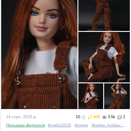
14 серп. 2025 р.
10
400
3.5k
2
Лялькова фотосесія
#mattel2025
#midge
#barbie_holiday_2025