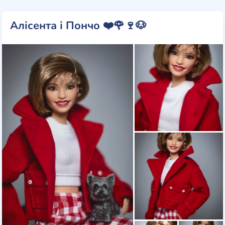
Алісента і Пончо ❤️🌹🍷🐶