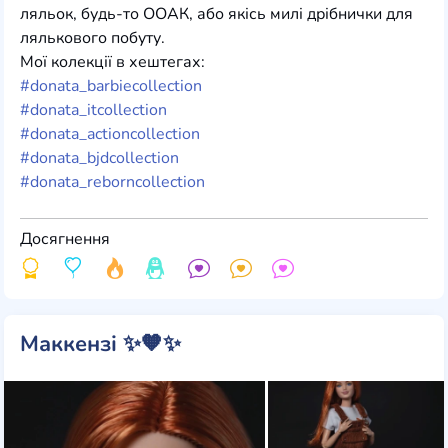
ляльок, будь-то ООАК, або якісь милі дрібнички для
лялькового побуту.
Мої колекції в хештегах:
#donata_barbiecollection
#donata_itcollection
#donata_actioncollection
#donata_bjdcollection
#donata_reborncollection
Досягнення
Маккензі ✨🧡✨