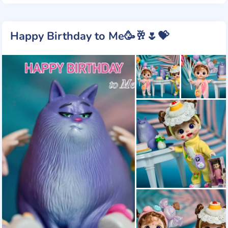
Happy Birthday to Me🥳🥂🌷💝