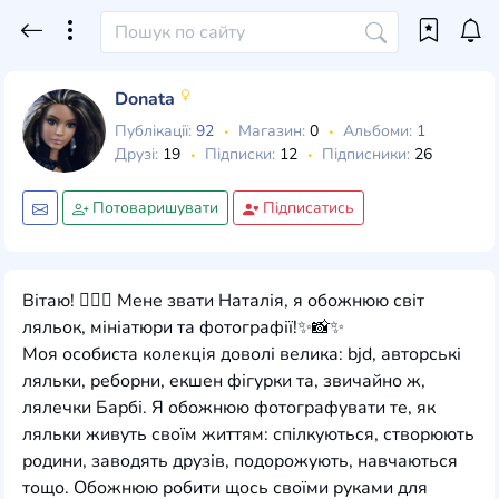
Donata
Публікації:
92
Магазин:
0
Альбоми:
1
Друзі:
19
Підписки:
12
Підписники:
26
Потоваришувати
Підписатись
Вітаю! 🧚🏼‍♀️ Мене звати Наталія, я обожнюю світ
ляльок, мініатюри та фотографії!✨📸✨
Моя особиста колекція доволі велика: bjd, авторські
ляльки, реборни, екшен фігурки та, звичайно ж,
лялечки Барбі. Я обожнюю фотографувати те, як
ляльки живуть своїм життям: спілкуються, створюють
родини, заводять друзів, подорожують, навчаються
тощо. Обожнюю робити щось своїми руками для