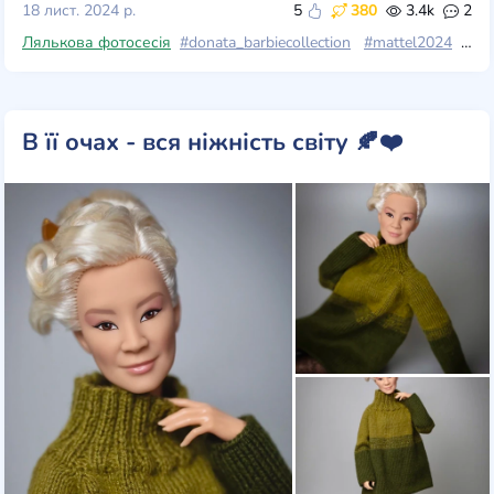
18 лист. 2024 р.
5
380
3.4k
2
Лялькова фотосесія
#donata_barbiecollection
#mattel2024
#wi
В її очах - вся ніжність світу 🍂❤️