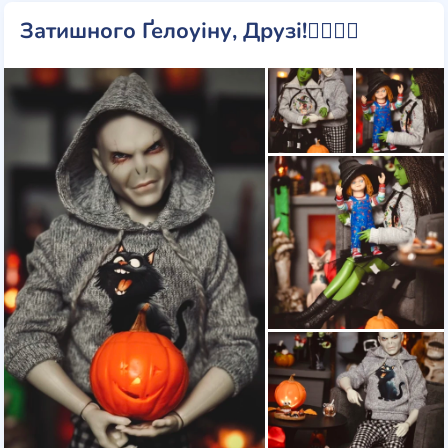
Затишного Ґелоуіну, Друзі!❤️‍🔥🎃👻