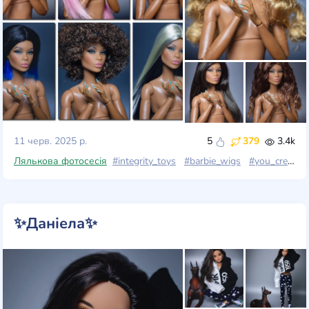
11 черв. 2025 р.
5
379
3.4k
Лялькова фотосесія
#integrity_toys
#barbie_wigs
#you_create_barbie_basics
✨Даніела✨