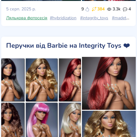
5 серп. 2025 р.
9
384
3.3k
4
Лялькова фотосесія
#hybridization
#integrity_toys
#madetomove
Перучки від Barbie на Integrity Toys ❤️