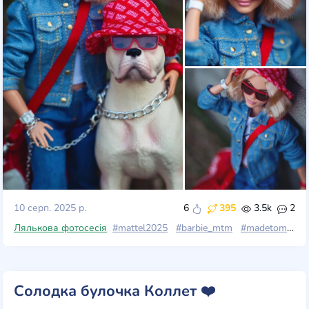
10 серп. 2025 р.
6
395
3.5k
2
Лялькова фотосесія
#mattel2025
#barbie_mtm
#madetomovepetite
Солодка булочка Коллет ❤️