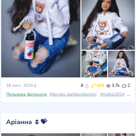
18 лист. 2024 р.
8
424
3.7k
2
Лялькова фотосесія
#donata_barbiecollection
#mattel2024
#wi
Аріанна 🌷💝