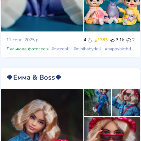
11 серп. 2025 р.
4
353
3.1k
2
Лялькова фотосесія
#cutedoll
#minibabydoll
#happybirthday
🍀Емма & Boss🍀