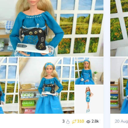
3
310
2.8k
20 Aug