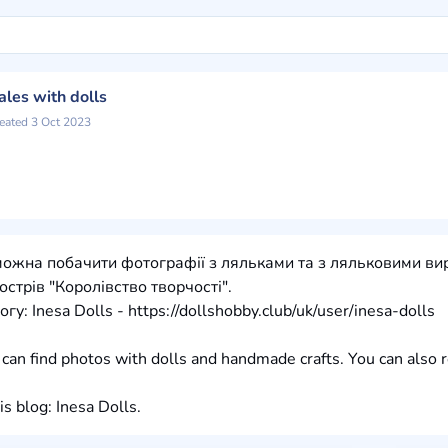
tales with dolls
eated 3 Oct 2023
можна побачити фотографії з ляльками та з ляльковими виро
стрів "Королівство творчості".
у: Inesa Dolls - https://dollshobby.club/uk/user/inesa-dolls
u can find photos with dolls and handmade crafts. You can also r
is blog: Inesa Dolls.