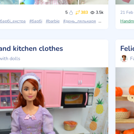
5
383
3.5k
21 Feb
барбі_екстра
#барбі
#barbie
#день_лялькаря
#stories_with_dol
Handm
and kitchen clothes
Fel
with dolls
F