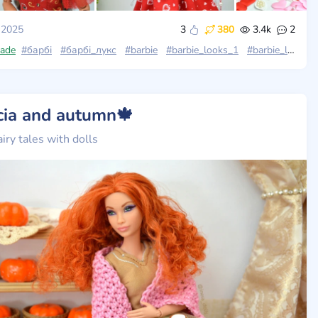
 2025
3
380
3.4k
2
ls
ade
#barbieextra3
#барбі
#барбі_лукс
#barbie
#barbie_looks_1
#barbie_looks
icia and autumn🍁
airy tales with dolls