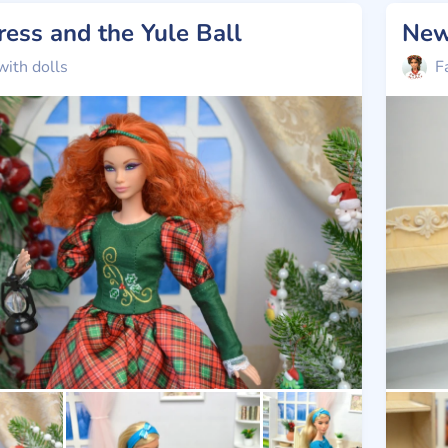
Dress and the Yule Ball
New
with dolls
F