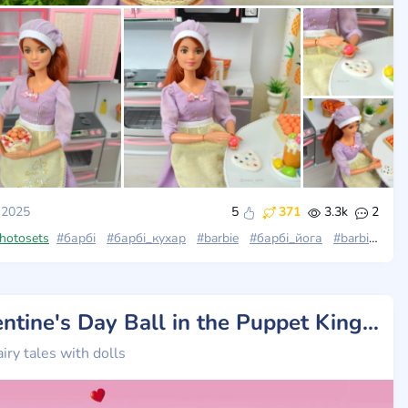
 2025
5
371
3.3k
2
photosets
#stories_with_dolls
#барбі
#барбі_кухар
#barbie_djy08
#barbie
#барбі_йога
#barbie_mtm
Valentine's Day Ball in the Puppet Kingdom
airy tales with dolls