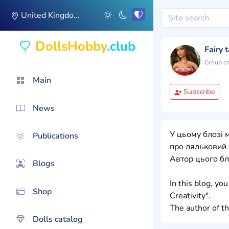
United Kingdom
DollsHobby
.club
Fairy 
Group cr
Main
Subscribe
News
У цьому блозі 
Publications
про ляльковий о
Автор цього блог
Blogs
In this blog, yo
Shop
Creativity".
The author of th
Dolls catalog