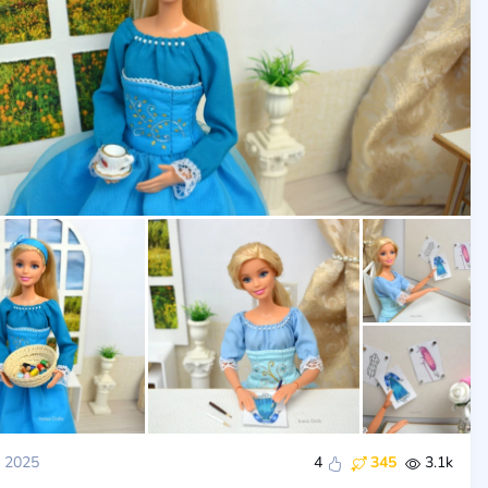
 2025
4
345
3.1k