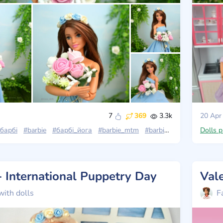
7
369
3.3k
20 Apr
барбі
#barbie
#барбі_йога
#barbie_mtm
#barbie_made_to_move
Dolls 
- International Puppetry Day
with dolls
F