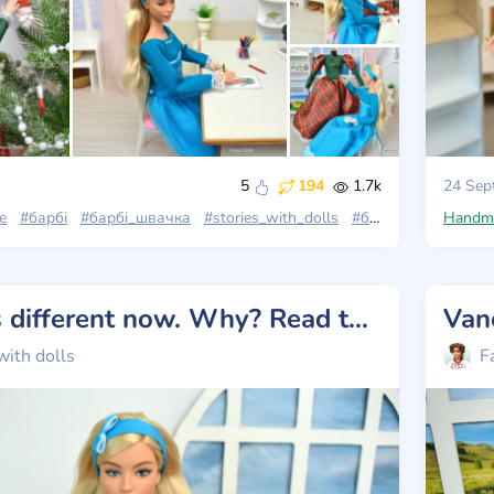
5
194
1.7k
24 Sep
e
#барбі
#барбі_швачка
#stories_with_dolls
#барбі_лукс
Handm
#barb
Vanessa is different now. Why? Read the post 💗
with dolls
F