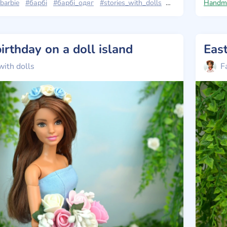
barbie
#барбі
#барбі_одяг
#stories_with_dolls
#барбі_лукс
Handm
#ba
birthday on a doll island
Eas
with dolls
F