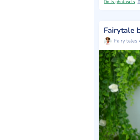
Dolls photosets
#
Fairytale 
Fairy tales 