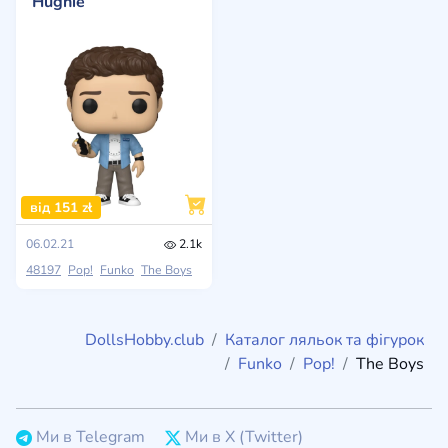
Hughie
від 151 zł
06.02.21
2.1k
48197
Pop!
Funko
The Boys
DollsHobby.club
Каталог ляльок та фігурок
Funko
Pop!
The Boys
Ми в Telegram
Ми в X (Twitter)