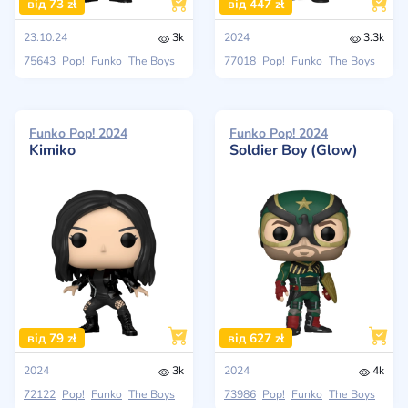
від 73 zł
від 447 zł
23.10.24
3k
2024
3.3k
75643
Pop!
Funko
The Boys
77018
Pop!
Funko
The Boys
Funko Pop! 2024
Funko Pop! 2024
Kimiko
Soldier Boy (Glow)
від 79 zł
від 627 zł
2024
3k
2024
4k
72122
Pop!
Funko
The Boys
73986
Pop!
Funko
The Boys