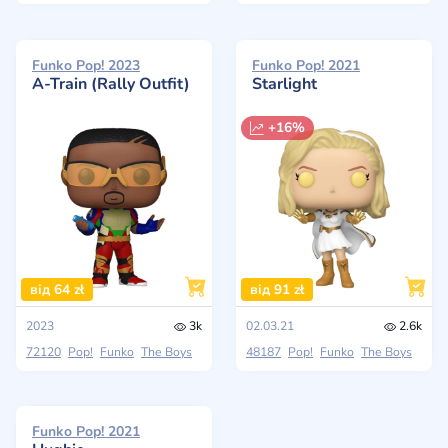
Funko Pop! 2023
Funko Pop! 2021
A-Train (Rally Outfit)
Starlight
+16%
від 64 zł
від 91 zł
2023
3k
02.03.21
2.6k
72120
Pop!
Funko
The Boys
48187
Pop!
Funko
The Boys
Funko Pop! 2021