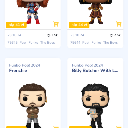
від 41 zł
від 44 zł
23.10.24
2.5k
23.10.24
2.5k
75645
Pop!
Funko
The Boys
75644
Pop!
Funko
The Boys
Funko Pop! 2024
Funko Pop! 2024
Frenchie
Billy Butcher With Laser Baby