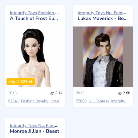
Integrity Toys Fashion Royalty 2013
Integrity Toys Nu. Fantasy 2013
A Touch of Frost Eugenia Perrin Frost
Lukas Maverick - Beauty
від 1 321 zł
2013
2.1k
2013
2.8k
91341
Fashion Royalty
Integrity Toys
Collection (2013)
75009
Nu. Fantasy
Integrity Toys
C
Integrity Toys Nu. Fantasy 2013
Monroe Jillian - Beast