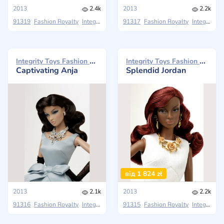
2013
2.4k
2013
2.2k
91319
Fashion Royalty
Integrity Toys
Collection (2013)
91317
Fashion Royalty
Integrity Toys
Integrity Toys Fashion Royalty 2013
Integrity Toys Fashion Royalty 2013
Captivating Anja
Splendid Jordan
від 1 824 zł
2013
2.1k
2013
2.2k
91316
Fashion Royalty
Integrity Toys
Collection (2013)
91315
Fashion Royalty
Integrity Toys