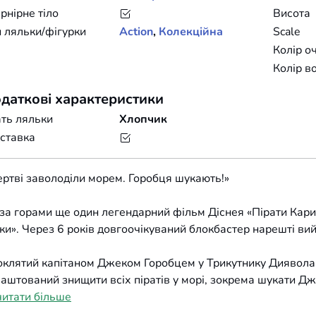
нірне тіло
Висота
 ляльки/фігурки
Action
,
Колекційна
Scale
Колір о
Колір в
даткові характеристики
ть ляльки
Хлопчик
ставка
ртві заволоділи морем. Горобця шукають!»
за горами ще один легендарний фільм Діснея «Пірати Кари
ки». Через 6 років довгоочікуваний блокбастер нарешті вий
клятий капітаном Джеком Горобцем у Трикутнику Диявола,
аштований знищити всіх піратів у морі, зокрема шукати Д
читати більше