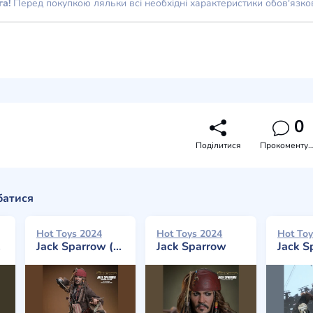
га!
Перед покупкою ляльки всі необхідні характеристики обов'язко
0
Поділитися
Прокоментува
батися
Hot Toys 2024
Hot Toys 2024
Hot Toy
Jack Sparrow (Artisan Edition Deluxe Version)
Jack Sparrow
Jack S