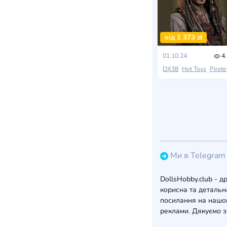
від 1 373 zł
01.10.24
4.
DX38
Hot Toys
Pirates of the Caribbean: Dead Men Tell No Tales
Ми в Telegram
DollsHobby.club - д
корисна та детальна
посилання на нашом
реклами. Дякуємо з