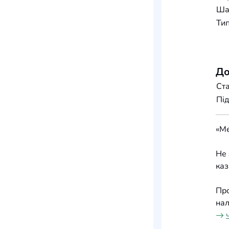
Шар
Тип
До
Ста
Під
«Ме
Не 
каз
Про
нал