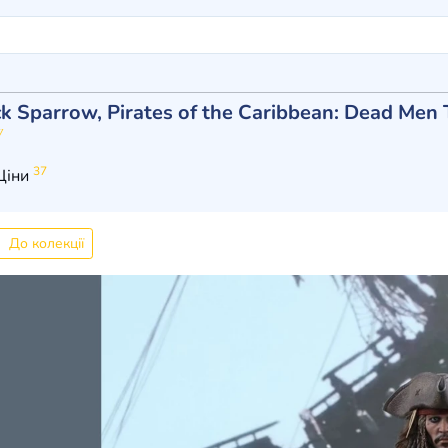
ck Sparrow, Pirates of the Caribbean: Dead Men T
7
37
Ціни
До колекції