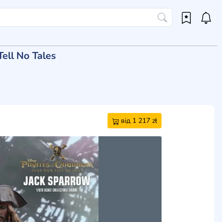
ell No Tales
від 1 217 zł