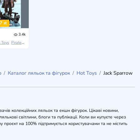
7 zł
3.4k
 Toys
Pirates of the Caribbean: Dead Men Tell No Tales
b
Каталог ляльок та фігурок
Hot Toys
Jack Sparrow
вачів колекційних ляльок та екшн фігурок. Цікаві новини,
ялькові світлини, блоги та публікації. Коли ви купуєте через
у проєкт на 100% підтримується користувачами та не містить