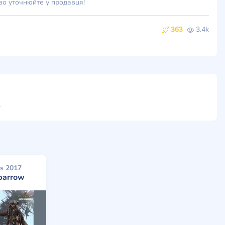
во уточнюйте у продавця!
363
3.4k
ти
s 2017
parrow