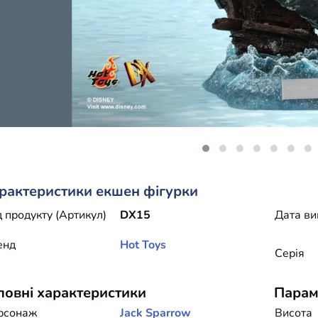
рактеристики екшен фігурки
 продукту (Артикул)
DX15
Дата ви
енд
Hot Toys
Серія
ловні характеристики
Парам
рсонаж
Jack Sparrow
Висота