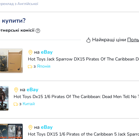
реклад з Англійської
 купити?
тнерські комісії
Найкращі ціни
Пол
на
eBay
з
Японія
на
eBay
Hot Toys Dx15 1/6 Pirates Of The Caribbean: Dead Men Tell No 
з
Китай
на
eBay