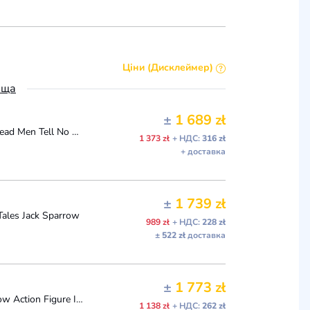
Ціни (Дисклеймер)
ьща
±
1 689 zł
Hot Toys Jack Sparrow DX15 Pirates Of The Caribbean Dead Men Tell No Tales NEW
1 373 zł
+ НДС:
316 zł
+ доставка
±
1 739 zł
Tales Jack Sparrow
989 zł
+ НДС:
228 zł
± 522 zł
доставка
±
1 773 zł
Hot Toys DX15 1/6 Pirates of the Caribbean 5 Jack Sparrow Action Figure In Stock
1 138 zł
+ НДС:
262 zł