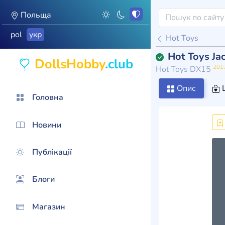
Польща
pol
укр
Hot Toys
Hot Toys Ja
DollsHobby
.club
201
Hot Toys DX15
Опис
Головна
Новини
Публікації
Блоги
Магазин