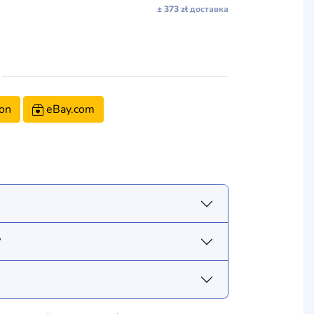
± 373 zł
доставка
on
eBay.com
?