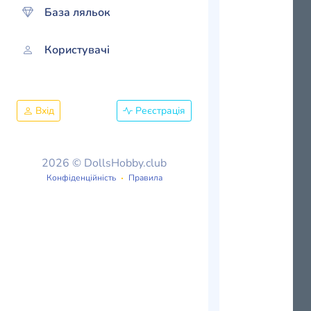
База ляльок
Користувачі
Вхід
Реєстрація
2026 © DollsHobby.club
Конфіденційність
Правила