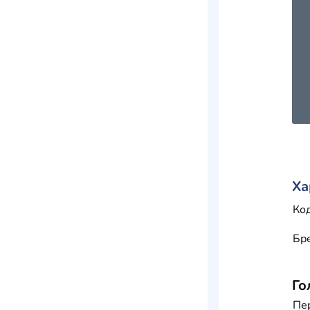
Ха
Код
Бр
Го
Пе