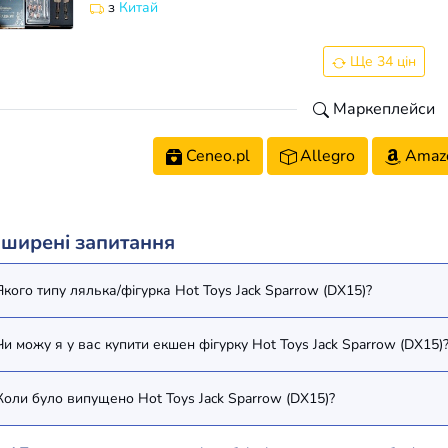
з
Китай
Ще 34 цін
Маркеплейси
Ceneo.pl
Allegro
Amaz
ширені запитання
Якого типу лялька/фігурка Hot Toys Jack Sparrow (DX15)?
Чи можу я у вас купити екшен фігурку Hot Toys Jack Sparrow (DX15)
Коли було випущено Hot Toys Jack Sparrow (DX15)?