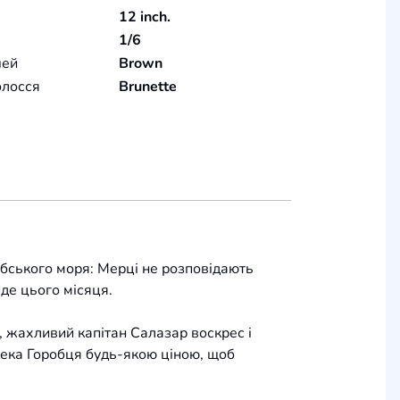
12 inch.
1/6
чей
Brown
олосся
Brunette
бського моря: Мерці не розповідають
де цього місяця.
 жахливий капітан Салазар воскрес і
жека Горобця будь-якою ціною, щоб