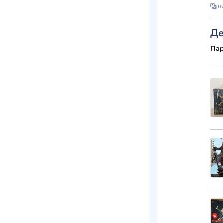
пе
Де
Пар