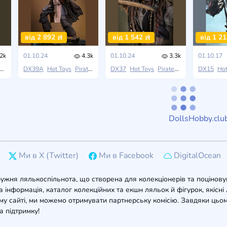
від 2 892 zł
від 1 542 zł
від 1 21
2k
01.10.24
4.3k
01.10.24
3.3k
01.10.17
DX39A
Hot Toys
Pirates of the Caribbean: Dead Men Tell No Tales
DX37
Hot Toys
Pirates of the Caribbean: Dead Men Tell No Tales
DX15
Hot
DollsHobby.clu
Ми в X (Twitter)
Ми в Facebook
DigitalOcean
ружня лялькоспільнота, що створена для колекціонерів та поцінову
 інформація, каталог колекційних та екшн ляльок й фігурок, якісні л
у сайті, ми можемо отримувати партнерську комісію. Завдяки цьом
а підтримку!