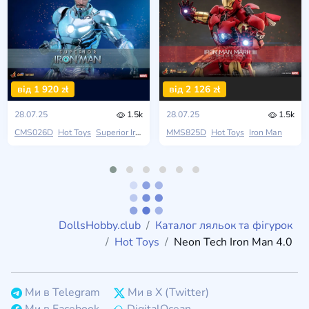
від 1 920 zł
від 2 126 zł
28.07.25
1.5k
28.07.25
1.5k
CMS026D
Hot Toys
Superior Iron Man
MMS825D
Hot Toys
Iron Man
DollsHobby.club
Каталог ляльок та фігурок
Hot Toys
Neon Tech Iron Man 4.0
Ми в Telegram
Ми в X (Twitter)
Ми в Facebook
DigitalOcean