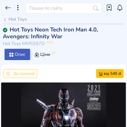
Hot Toys
Hot Toys Neon Tech Iron Man 4.0,
Avengers: Infinity War
2021
Hot Toys MMS597D
27
Опис
Ціни
До колекції
від 549 zł