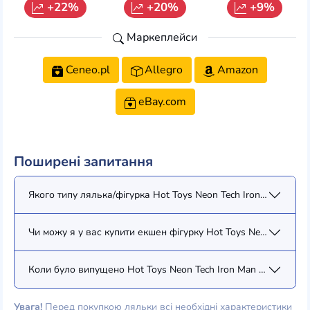
+22%
+20%
+9%
Маркеплейси
Ceneo.pl
Allegro
Amazon
eBay.com
Поширені запитання
Якого типу лялька/фігурка Hot Toys Neon Tech Iron Man 4.0 
Чи можу я у вас купити екшен фігурку Hot Toys Neon Tech Ir
Коли було випущено Hot Toys Neon Tech Iron Man 4.0 (MMS5
Увага!
Перед покупкою ляльки всі необхідні характеристики