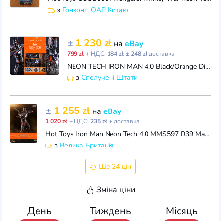
з
Гонконг, ОАР Китаю
±
1 230 zł
на
eBay
799 zł
+ НДС:
184 zł
± 248 zł
доставка
NEON TECH IRON MAN 4.0 Black/Orange Diecast figure by Hot Toys MMS597 SIDESHOW
з
Сполучені Штати
±
1 255 zł
на
eBay
1 020 zł
+ НДС:
235 zł
+ доставка
Hot Toys Iron Man Neon Tech 4.0 MMS597 D39 Marvel Avengers 1/6 NEW Mark 50 L
з
Велика Британія
Ще 24 цін
Зміна ціни
День
Тиждень
Місяць