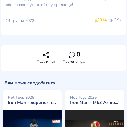
обов'язково уточнюйте у продавця!
314
2.9k
14 грудня 2023
0
Поділитися
Прокоментувати
Вам може сподобатися
Hot Toys 2025
Hot Toys 2025
Iron Man - Superior Iron Man (Diecast)
Iron Man - Mk3 Armor (Suit Up Version Diecast)