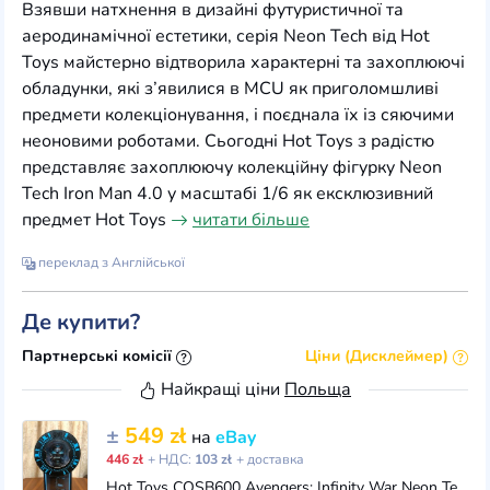
Взявши натхнення в дизайні футуристичної та
аеродинамічної естетики, серія Neon Tech від Hot
Toys майстерно відтворила характерні та захоплюючі
обладунки, які з’явилися в MCU як приголомшливі
предмети колекціонування, і поєднала їх із сяючими
неоновими роботами. Сьогодні Hot Toys з радістю
представляє захоплюючу колекційну фігурку Neon
Tech Iron Man 4.0 у масштабі 1/6 як ексклюзивний
предмет Hot Toys
читати більше
переклад з Англійської
Де купити?
Партнерські комісії
Ціни (Дисклеймер)
Найкращі ціни
Польща
±
549 zł
на
eBay
446 zł
+ НДС:
103 zł
+ доставка
Hot Toys COSB600 Avengers: Infinity War Neon Tech Iron Man 1.0 (S) Bobble-head