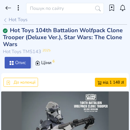
Hot Toys
Hot Toys 104th Battalion Wolfpack Clone
Trooper (Deluxe Ver.), Star Wars: The Clone
Wars
2025
Hot Toys TMS143
6
Опис
Ціни
До колекції
від 1 148 zł