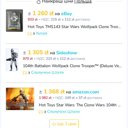
Найкращі ціни
Польща
±
1 260 zł
на
eBay
933 zł
+ НДС:
215 zł
± 112 zł
доставка
Hot Toys TMS143 Star Wars Wolfpack Clone Trooper Deluxe Version Action Figure
з
Китай
±
1 305 zł
на
Sideshow
970 zł
+ НДС:
223 zł
± 112 zł
доставка
104th Battalion Wolfpack Clone Trooper™ (Deluxe Version) Sixth Scale Figure by Hot Toys (9140662)
з
Сполучені Штати
±
1 368 zł
на
amazon.com
1 082 zł
+ НДС:
249 zł
± 37 zł
доставка
Hot Toys Star Wars: The Clone Wars 104th Battalion Wolfpack Clone Trooper (Deluxe Version) 1/6 Scale 12" Collectible Figure
з
Сполучені Штати
Ще 3 ціни