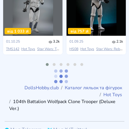
від 1 033 zł
від 757 zł
01.10.25
3.2k
01.09.25
2.1k
TMS142
Hot Toys
Star Wars: The Clone Wars
HS08
Hot Toys
Star Wars: Rebels
DollsHobby.club
Каталог ляльок та фігурок
Hot Toys
104th Battalion Wolfpack Clone Trooper (Deluxe
Ver.)