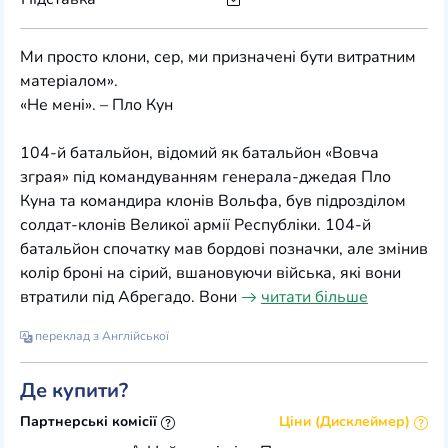
Ми просто клони, сер, ми призначені бути витратним
матеріалом».
«Не мені». – Пло Кун
104-й батальйон, відомий як батальйон «Вовча
зграя» під командуванням генерала-джедая Пло
Куна та командира клонів Вольфа, був підрозділом
солдат-клонів Великої армії Республіки. 104-й
батальйон спочатку мав бордові позначки, але змінив
колір броні на сірий, вшановуючи війська, які вони
втратили під Абрегадо. Вони
читати більше
переклад з Англійської
Де купити?
Партнерські комісії
Ціни (Дисклеймер)