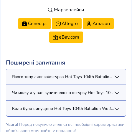
Маркеплейси
Ceneo.pl
Allegro
Amazon
eBay.com
Поширені запитання
Якого типу лялька/фігурка Hot Toys 104th Battalion Wolfpack 
Чи можу я у вас купити екшен фігурку Hot Toys 104th Battalio
Коли було випущено Hot Toys 104th Battalion Wolfpack Clone 
Увага!
Перед покупкою ляльки всі необхідні характеристики
обов'язково уточнюйте у продавця!