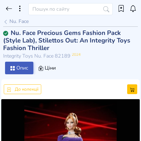
Nu. Face
Nu. Face Precious Gems Fashion Pack
(Style Lab), Stilettos Out: An Integrity Toys
Fashion Thriller
2024
Integrity Toys Nu. Face 82189
Опис
Ціни
До колекції