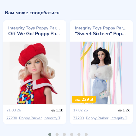
Вам може сподобатися
Integrity Toys Poppy Parker 2026
Integrity Toys Poppy Parker 2026
Off We Go! Poppy Parker
"Sweet Sixteen" Poppy Parker
від 229 zł
21.03.26
1.1k
17.02.26
1.2k
77280
Poppy Parker
Integrity Toys
2026 W Club
77290
Poppy Parker
Integrity Toys