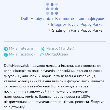
DollsHobby.club
Каталог ляльок та фігурок
Integrity Toys
Poppy Parker
Sizzling in Paris Poppy Parker
Ми в Telegram
Ми в X (Twitter)
Ми в Facebook
DigitalOcean
DollsHobby.club - дружня лялькоспільнота, що створена для
колекціонерів та поціновувачів колекційних ляльок та екшн
фігурок. Цікаві новини, корисна та детальна інформація,
каталог колекційних та екшн ляльок й фігурок, якісні лялькові
світлини, блоги та публікації. Коли ви купуєте через
посилання на нашому сайті, ми можемо отримувати
партнерську комісію. Завдяки цьому проєкт на 100%
підтримується користувачами та не містить реклами. Дякуємо
за підтримку!