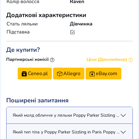
Колір волосся
Raven
Додаткові характеристики
Стать ляльки
Дівчинка
Підставка
Де купити?
Партнерські комісії
Ціни (Дисклеймер)
Ceneo.pl
Allegro
eBay.com
Поширені запитання
Який молд обличчя у ляльки Poppy Parker Sizzling in Paris Pop
Який тип тіла у Poppy Parker Sizzling in Paris Poppy Parker (77