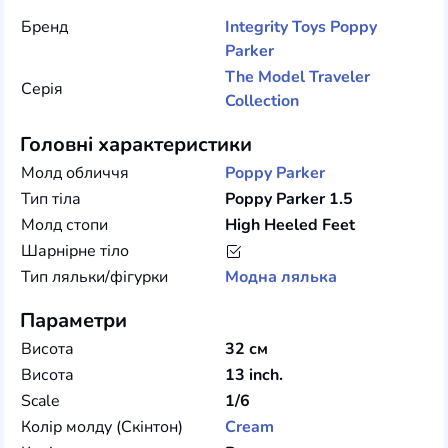
Бренд
Integrity Toys
Poppy
Parker
The Model Traveler
Серія
Collection
Головні характеристики
Молд обличчя
Poppy Parker
Тип тіла
Poppy Parker 1.5
Молд стопи
High Heeled Feet
Шарнірне тіло
Тип ляльки/фігурки
Модна лялька
Параметри
Висота
32 см
Висота
13 inch.
Scale
1/6
Колір молду (Скінтон)
Cream