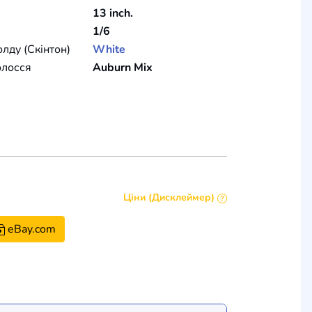
13 inch.
1/6
олду (Скінтон)
White
олосся
Auburn Mix
Ціни (Дисклеймер)
eBay.com