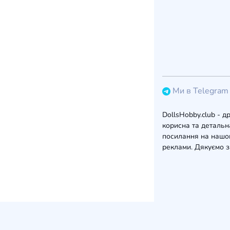
Ми в Telegram
DollsHobby.club - д
корисна та детальна
посилання на нашом
реклами. Дякуємо з