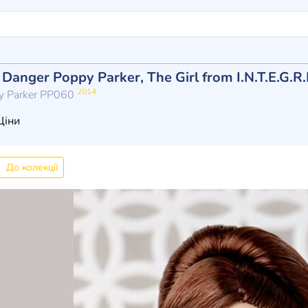
Danger Poppy Parker, The Girl from I.N.T.E.G.R.I
2014
py Parker PP060
іни
До колекції