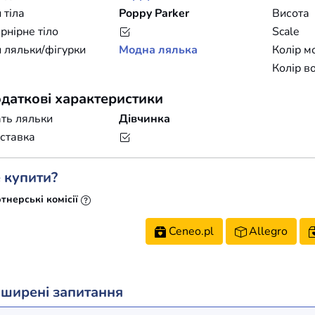
 тіла
Poppy Parker
Висота
нірне тіло
Scale
 ляльки/фігурки
Модна лялька
Колір м
Колір в
даткові характеристики
ть ляльки
Дівчинка
ставка
 купити?
тнерські комісії
Ceneo.pl
Allegro
ширені запитання