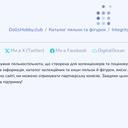
DollsHobby.club
Каталог ляльок та фігурок
Integrit
Ми в X (Twitter)
Ми в Facebook
DigitalOcean
ружня лялькоспільнота, що створена для колекціонерів та поцінову
 інформація, каталог колекційних та екшн ляльок й фігурок, якісні л
у сайті, ми можемо отримувати партнерську комісію. Завдяки цьом
а підтримку!