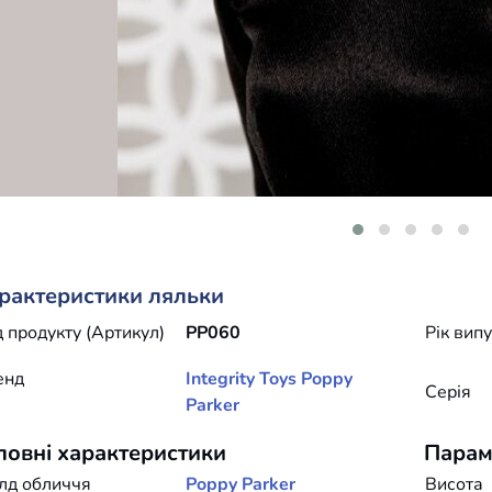
рактеристики ляльки
 продукту (Артикул)
PP060
Рік вип
енд
Integrity Toys
Poppy
Серія
Parker
ловні характеристики
Парам
лд обличчя
Poppy Parker
Висота