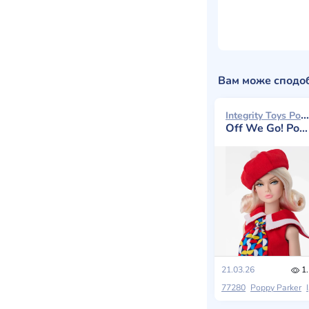
Вам може сподо
Integrity Toys Poppy Parker 2026
Off We Go! Poppy Parker
21.03.26
1.
77280
Poppy Parker
Integrity Toys