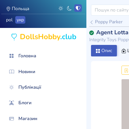
Польща
pol
укр
Poppy Parker
Agent Lotta 
DollsHobby
.club
Integrity Toys Pop
Опис
Ц
Головна
Новини
Публікації
Блоги
Магазин