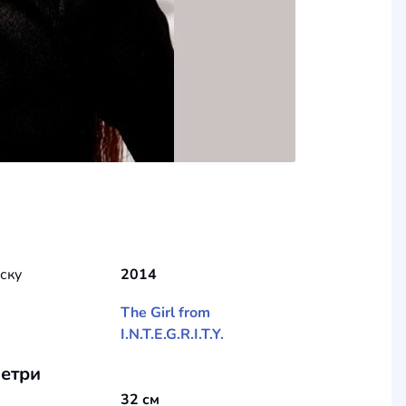
уску
2014
The Girl from
I.N.T.E.G.R.I.T.Y.
етри
32 см