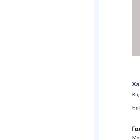
Ха
Код
Бр
Го
Мо