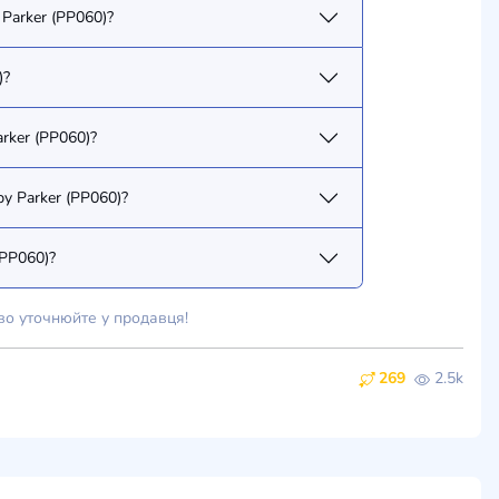
Parker (PP060)?
)?
rker (PP060)?
y Parker (PP060)?
(PP060)?
во уточнюйте у продавця!
269
2.5k