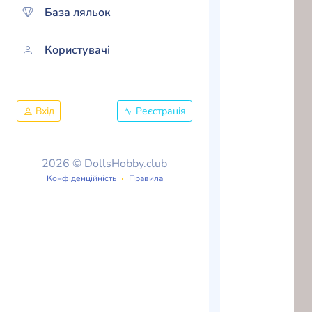
База ляльок
Користувачі
Вхід
Реєстрація
2026 © DollsHobby.club
Конфіденційність
Правила