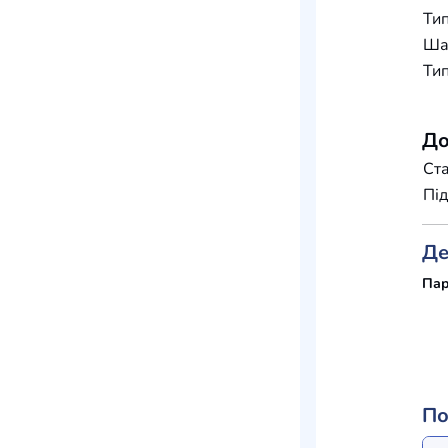
Тип
Шар
Тип
До
Ста
Під
Де
Пар
По