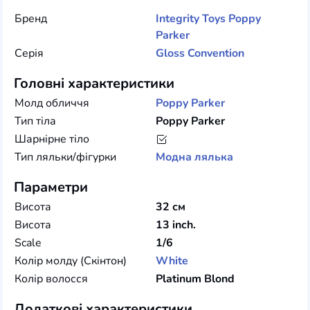
Бренд
Integrity Toys
Poppy
Parker
Серія
Gloss Convention
Головні характеристики
Молд обличчя
Poppy Parker
Тип тіла
Poppy Parker
Шарнірне тіло
Тип ляльки/фігурки
Модна лялька
Параметри
Висота
32 см
Висота
13 inch.
Scale
1/6
Колір молду (Скінтон)
White
Колір волосся
Platinum Blond
Додаткові характеристики