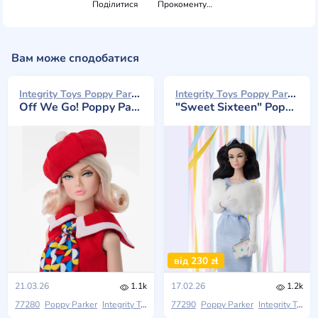
Поділитися
Прокоментувати
Вам може сподобатися
Integrity Toys Poppy Parker 2026
Integrity Toys Poppy Parker 2026
Off We Go! Poppy Parker
"Sweet Sixteen" Poppy Parker
від 230 zł
21.03.26
1.1k
17.02.26
1.2k
77280
Poppy Parker
Integrity Toys
2026 W Club
77290
Poppy Parker
Integrity Toys