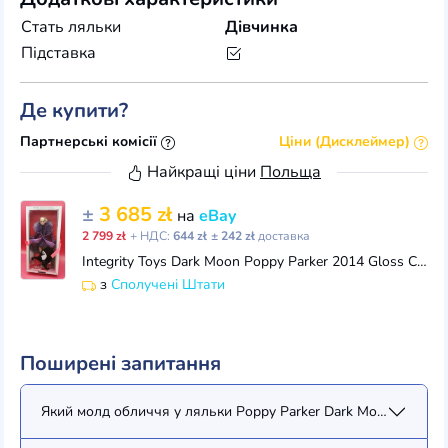
Стать ляльки
Дівчинка
Підставка
Де купити?
Партнерські комісії
Ціни (Дисклеймер)
Найкращі ціни
Польща
±
3 685 zł
на
eBay
2 799 zł
+ НДС:
644 zł
± 242 zł
доставка
Integrity Toys Dark Moon Poppy Parker 2014 Gloss Convention #PP075 NRFB
з
Сполучені Штати
Поширені запитання
Який молд обличчя у ляльки Poppy Parker Dark Moon Poppy P