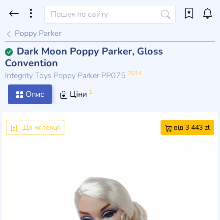
Poppy Parker
Dark Moon Poppy Parker, Gloss
Convention
2014
Integrity Toys Poppy Parker PP075
1
Опис
Ціни
До колекції
від 3 443 zł