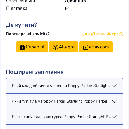
Стать ляльки
Дівчинка
Підставка
Де купити?
Партнерські комісії
Ціни (Дисклеймер)
Ceneo.pl
Allegro
eBay.com
Поширені запитання
Який молд обличчя у ляльки Poppy Parker Starlight Poppy Par
Який тип тіла у Poppy Parker Starlight Poppy Parker (PP077)?
Якого типу лялька/фігурка Poppy Parker Starlight Poppy Parke