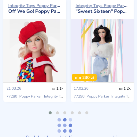
Integrity Toys Poppy Parker 2026
Integrity Toys Poppy Parker 2026
Off We Go! Poppy Parker
"Sweet Sixteen" Poppy Parker
від 230 zł
21.03.26
1.1k
17.02.26
1.2k
77280
Poppy Parker
Integrity Toys
2026 W Club
77290
Poppy Parker
Integrity Toys