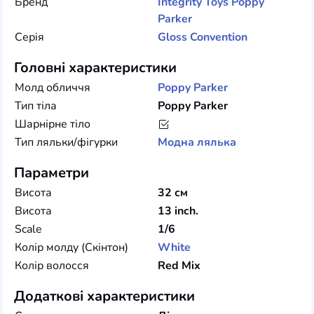
Бренд
Integrity Toys
Poppy
Parker
Серія
Gloss Convention
Головні характеристики
Молд обличчя
Poppy Parker
Тип тіла
Poppy Parker
Шарнірне тіло
Тип ляльки/фігурки
Модна лялька
Параметри
Висота
32 см
Висота
13 inch.
Scale
1/6
Колір молду (Скінтон)
White
Колір волосся
Red Mix
Додаткові характеристики