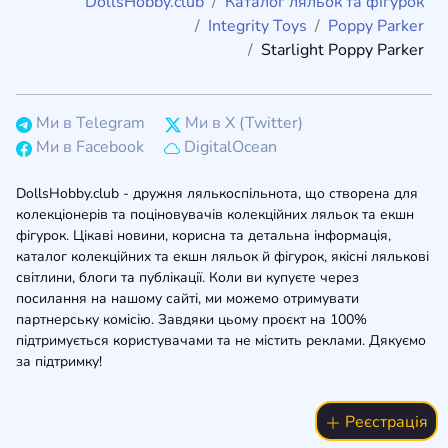
DollsHobby.club
Каталог ляльок та фігурок
Integrity Toys
Poppy Parker
Starlight Poppy Parker
Ми в Telegram
Ми в X (Twitter)
Ми в Facebook
DigitalOcean
DollsHobby.club - дружня лялькоспільнота, що створена для
колекціонерів та поціновувачів колекційних ляльок та екшн
фігурок. Цікаві новини, корисна та детальна інформація,
каталог колекційних та екшн ляльок й фігурок, якісні лялькові
світлини, блоги та публікації. Коли ви купуєте через
посилання на нашому сайті, ми можемо отримувати
партнерську комісію. Завдяки цьому проєкт на 100%
підтримується користувачами та не містить реклами. Дякуємо
за підтримку!
Реєстрація