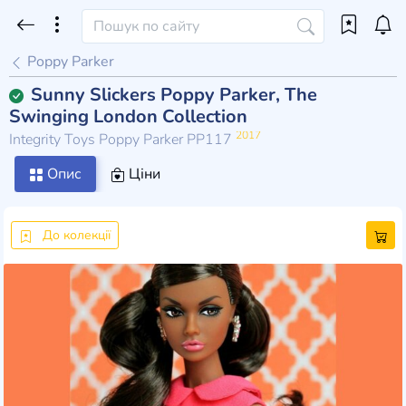
Poppy Parker
Sunny Slickers Poppy Parker, The
Swinging London Collection
2017
Integrity Toys Poppy Parker PP117
Опис
Ціни
До колекції