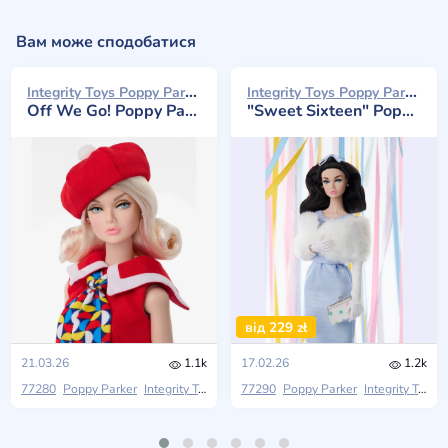
Вам може сподобатися
Integrity Toys Poppy Parker 2026
Integrity Toys Poppy Parker 2026
Off We Go! Poppy Parker
"Sweet Sixteen" Poppy Parker
від 229 zł
21.03.26
1.1k
17.02.26
1.2k
77280
Poppy Parker
Integrity Toys
2026 W Club
77290
Poppy Parker
Integrity Toys