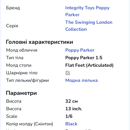
Бренд
Integrity Toys
Poppy
Parker
The Swinging London
Серія
Collection
Головні характеристики
Молд обличчя
Poppy Parker
Тип тіла
Poppy Parker 1.5
Молд стопи
Flat Feet (Articulated)
Шарнірне тіло
Тип ляльки/фігурки
Модна лялька
Параметри
Висота
32 см
Висота
13 inch.
Scale
1/6
Колір молду (Скінтон)
Black