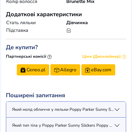
Колір волосся
Brunette Mix
Додаткові характеристики
Стать ляльки
Дівчинка
Підставка
Де купити?
Партнерські комісії
Ціни (Дисклеймер)
Ceneo.pl
Allegro
eBay.com
Поширені запитання
Який молд обличчя у ляльки Poppy Parker Sunny Slickers Popp
Який тип тіла у Poppy Parker Sunny Slickers Poppy Parker (PP1