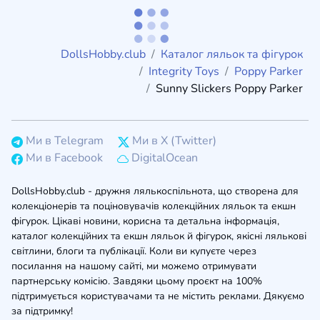
DollsHobby.club
Каталог ляльок та фігурок
Integrity Toys
Poppy Parker
Sunny Slickers Poppy Parker
Ми в Telegram
Ми в X (Twitter)
Ми в Facebook
DigitalOcean
DollsHobby.club - дружня лялькоспільнота, що створена для
колекціонерів та поціновувачів колекційних ляльок та екшн
фігурок. Цікаві новини, корисна та детальна інформація,
каталог колекційних та екшн ляльок й фігурок, якісні лялькові
світлини, блоги та публікації. Коли ви купуєте через
посилання на нашому сайті, ми можемо отримувати
партнерську комісію. Завдяки цьому проєкт на 100%
підтримується користувачами та не містить реклами. Дякуємо
за підтримку!