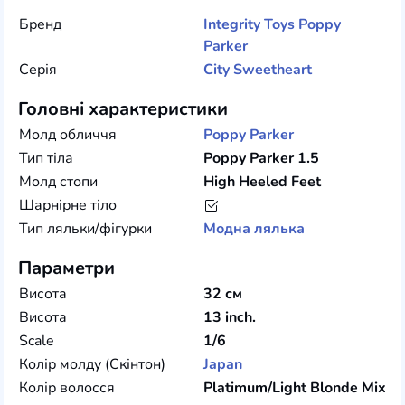
Бренд
Integrity Toys
Poppy
Parker
Серія
City Sweetheart
Головні характеристики
Молд обличчя
Poppy Parker
Тип тіла
Poppy Parker 1.5
Молд стопи
High Heeled Feet
Шарнірне тіло
Тип ляльки/фігурки
Модна лялька
Параметри
Висота
32 см
Висота
13 inch.
Scale
1/6
Колір молду (Скінтон)
Japan
Колір волосся
Platimum/Light Blonde Mix