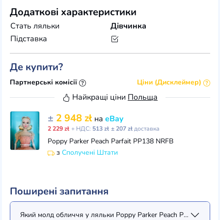
Додаткові характеристики
Стать ляльки
Дівчинка
Підставка
Де купити?
Партнерські комісії
Ціни (Дисклеймер)
Найкращі ціни
Польща
±
2 948 zł
на
eBay
2 229 zł
+ НДС:
513 zł
± 207 zł
доставка
Poppy Parker Peach Parfait PP138 NRFB
з
Сполучені Штати
Поширені запитання
Який молд обличчя у ляльки Poppy Parker Peach Parfait Poppy