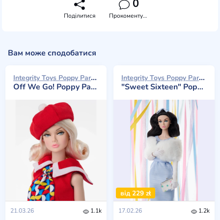
0
Поділитися
Прокоментувати
Вам може сподобатися
Integrity Toys Poppy Parker 2026
Integrity Toys Poppy Parker 2026
Off We Go! Poppy Parker
"Sweet Sixteen" Poppy Parker
від 229 zł
21.03.26
1.1k
17.02.26
1.2k