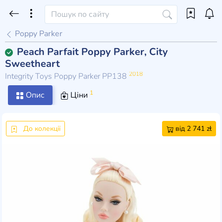
Poppy Parker
Peach Parfait Poppy Parker, City
Sweetheart
2018
Integrity Toys Poppy Parker PP138
1
Опис
Ціни
До колекції
від 2 741 zł