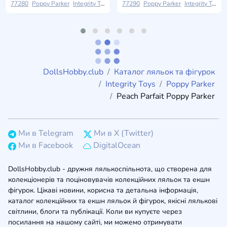
77280
Poppy Parker
Integrity Toys
2026 W Club
77290
Poppy Parker
Integrity Toys
DollsHobby.club
Каталог ляльок та фігурок
Integrity Toys
Poppy Parker
Peach Parfait Poppy Parker
Ми в Telegram
Ми в X (Twitter)
Ми в Facebook
DigitalOcean
DollsHobby.club - дружня лялькоспільнота, що створена для
колекціонерів та поціновувачів колекційних ляльок та екшн
фігурок. Цікаві новини, корисна та детальна інформація,
каталог колекційних та екшн ляльок й фігурок, якісні лялькові
світлини, блоги та публікації. Коли ви купуєте через
посилання на нашому сайті, ми можемо отримувати