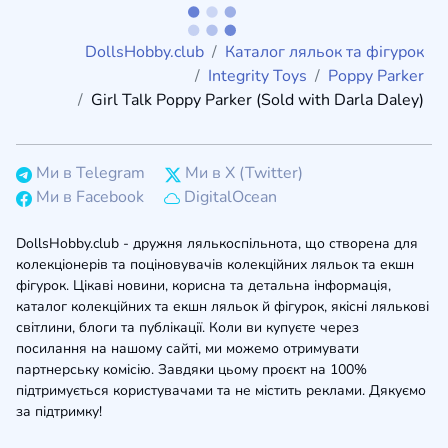
DollsHobby.club
Каталог ляльок та фігурок
Integrity Toys
Poppy Parker
Girl Talk Poppy Parker (Sold with Darla Daley)
Ми в Telegram
Ми в X (Twitter)
Ми в Facebook
DigitalOcean
DollsHobby.club - дружня лялькоспільнота, що створена для
колекціонерів та поціновувачів колекційних ляльок та екшн
фігурок. Цікаві новини, корисна та детальна інформація,
каталог колекційних та екшн ляльок й фігурок, якісні лялькові
світлини, блоги та публікації. Коли ви купуєте через
посилання на нашому сайті, ми можемо отримувати
партнерську комісію. Завдяки цьому проєкт на 100%
підтримується користувачами та не містить реклами. Дякуємо
за підтримку!