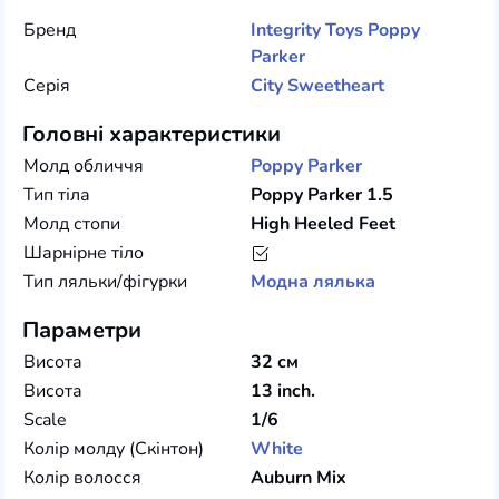
Бренд
Integrity Toys
Poppy
Parker
Серія
City Sweetheart
Головні характеристики
Молд обличчя
Poppy Parker
Тип тіла
Poppy Parker 1.5
Молд стопи
High Heeled Feet
Шарнірне тіло
Тип ляльки/фігурки
Модна лялька
Параметри
Висота
32 см
Висота
13 inch.
Scale
1/6
Колір молду (Скінтон)
White
Колір волосся
Auburn Mix