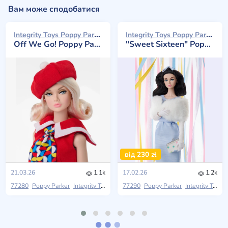
Вам може сподобатися
Integrity Toys Poppy Parker 2026
Integrity Toys Poppy Parker 2026
Off We Go! Poppy Parker
"Sweet Sixteen" Poppy Parker
від 230 zł
21.03.26
1.1k
17.02.26
1.2k
77280
Poppy Parker
Integrity Toys
2026 W Club
77290
Poppy Parker
Integrity Toys