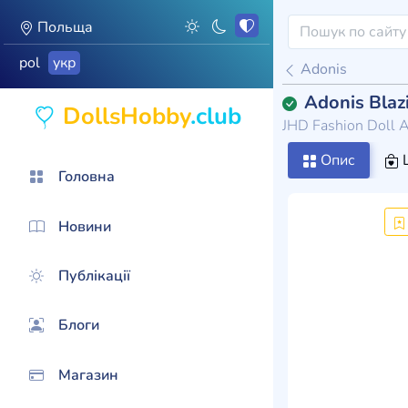
Польща
pol
укр
Adonis
Adonis Blaz
DollsHobby
.club
JHD Fashion Doll
Опис
Головна
Новини
Публікації
Блоги
Магазин