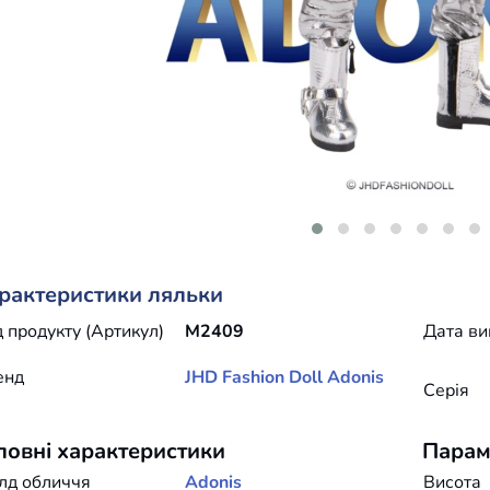
рактеристики ляльки
 продукту (Артикул)
M2409
Дата ви
енд
JHD Fashion Doll
Adonis
Серія
ловні характеристики
Парам
лд обличчя
Adonis
Висота