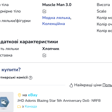
 тіла
Muscle Man 3.0
Висота
нірне тіло
Scale
Модна лялька
,
Колір м
 ляльки/фігурки
Колекційна
Колір о
Колір в
даткові характеристики
ть ляльки
Хлопчик
ставка
 купити?
тнерські комісії
Найкращі ціни
Пол
на
eBay
JHD Adonis Blazing Star 5th Anniversary Doll- NRFB
з
Канада