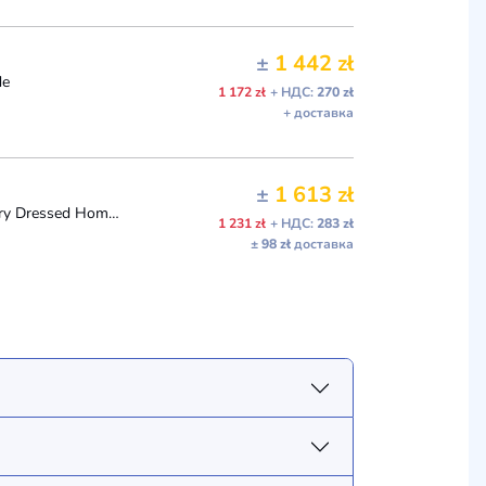
±
1 442 zł
de
1 172 zł
+ НДС:
270 zł
+ доставка
±
1 613 zł
JHDFASHIONDOLL JHD mizi Blazing Star Adonis Anniversary Dressed Homme Doll New
1 231 zł
+ НДС:
283 zł
± 98 zł
доставка