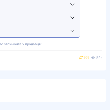
во уточнюйте у продавця!
363
3.4k
ти