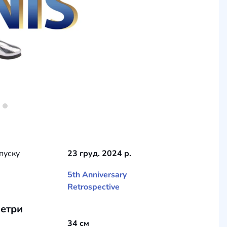
пуску
23 груд. 2024 р.
5th Anniversary
Retrospective
етри
34 см