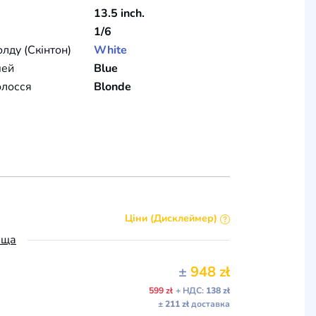
13.5 inch.
1/6
олду (Скінтон)
White
чей
Blue
олосся
Blonde
Ціни (Дисклеймер)
ьща
±
948 zł
599 zł
+ НДС:
138 zł
± 211 zł
доставка