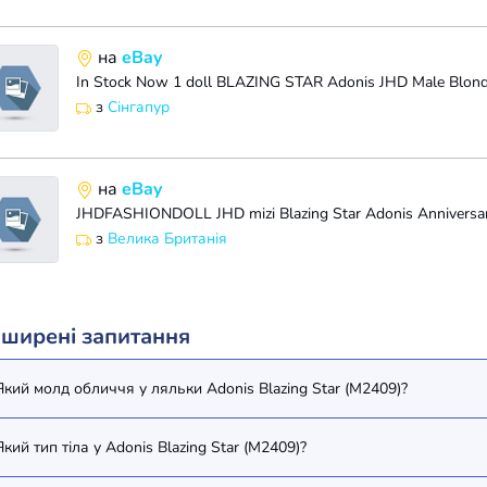
на
eBay
In Stock Now 1 doll BLAZING STAR Adonis JHD Male Blon
з
Сінгапур
на
eBay
з
Велика Британія
ширені запитання
Який молд обличчя у ляльки Adonis Blazing Star (M2409)?
Який тип тіла у Adonis Blazing Star (M2409)?