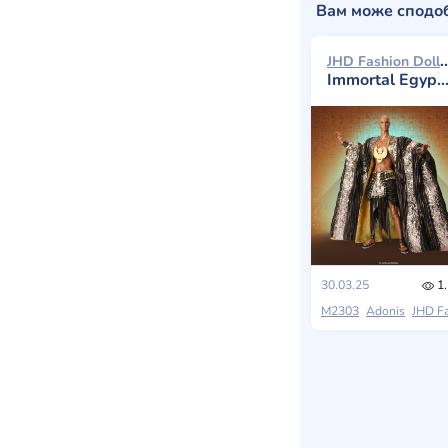
Вам може сподо
JHD Fashion Doll A
Immortal Egypt High Priest
30.03.25
1.
M2303
Adonis
JHD Fashion Do