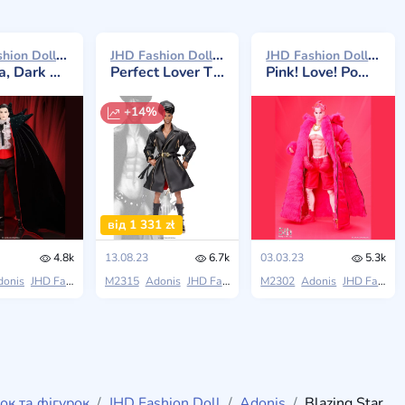
JHD Fashion Doll Adonis 2023
JHD Fashion Doll Adonis 2023
JHD Fashion Doll Adonis 2023
ark Shadows
Perfect Lover The Midnight Club, 5th Anniversary Convention
Pink! Love! Power!
+14%
від 1 331 zł
4.8k
13.08.23
6.7k
03.03.23
5.3k
lous Night
donis
JHD Fashion Doll
M2315
Moment Of Fantasy
Adonis
JHD Fashion Doll
M2302
5th Anniversary Doll
Adonis
JHD Fashion Doll
ок та фігурок
JHD Fashion Doll
Adonis
Blazing Star