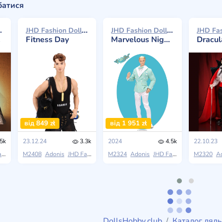
батися
donis 2025
JHD Fashion Doll Adonis 2024
JHD Fashion Doll Adonis 2024
Fitness Day
Marvelous Night (Giftset)
Dracula, D
від 849 zł
від 1 951 zł
5k
23.12.24
3.3k
2024
4.5k
22.10.23
ll
M2408
Moment Of Fantasy
Adonis
JHD Fashion Doll
M2324
5th Anniversary Retrospective
Adonis
JHD Fashion Doll
M2320
Marve
A
DollsHobby.club
Каталог ляль