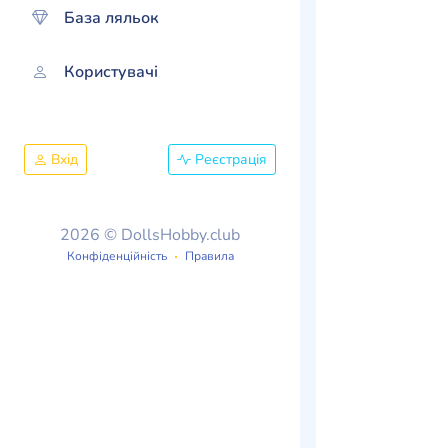
База ляльок
Користувачі
Вхід
Реєстрація
2026 © DollsHobby.club
Конфіденційність
Правила