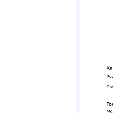
Ха
Код
Бр
Го
Мо