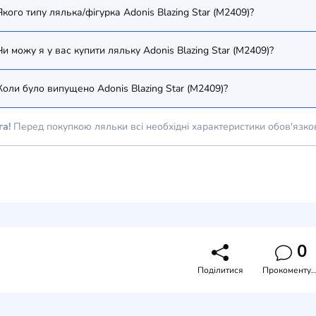
Якого типу лялька/фігурка Adonis Blazing Star (M2409)?
Чи можу я у вас купити ляльку Adonis Blazing Star (M2409)?
Коли було випущено Adonis Blazing Star (M2409)?
га!
Перед покупкою ляльки всі необхідні характеристики обов'язко
0
Поділитися
Прокоментува