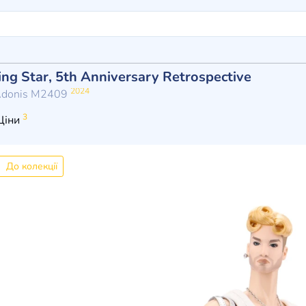
ing Star, 5th Anniversary Retrospective
2024
 Adonis M2409
3
Ціни
До колекції