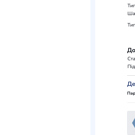
Тип
Шар
Тип
До
Ста
Під
Де
Пар