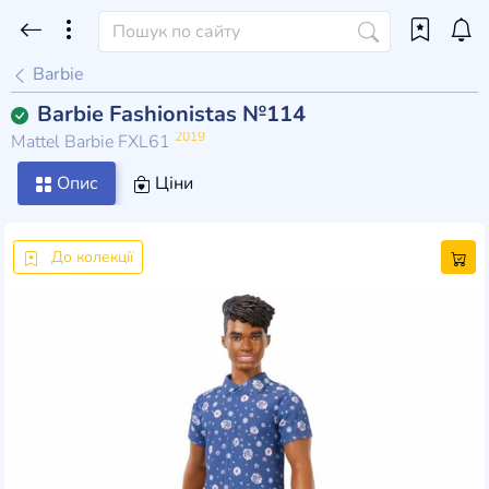
Barbie
Barbie Fashionistas №114
2019
Mattel Barbie FXL61
Опис
Ціни
До колекції