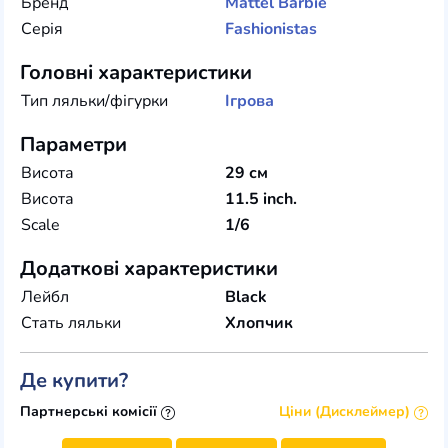
Бренд
Mattel
Barbie
Серія
Fashionistas
Головні характеристики
Тип ляльки/фігурки
Ігрова
Параметри
Висота
29 см
Висота
11.5 inch.
Scale
1/6
Додаткові характеристики
Лейбл
Black
Стать ляльки
Хлопчик
Де купити?
Партнерські комісії
Ціни (Дисклеймер)