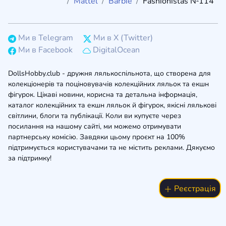
Mattel
Barbie
Fashionistas №114
Ми в Telegram
Ми в X (Twitter)
Ми в Facebook
DigitalOcean
DollsHobby.club - дружня лялькоспільнота, що створена для
колекціонерів та поціновувачів колекційних ляльок та екшн
фігурок. Цікаві новини, корисна та детальна інформація,
каталог колекційних та екшн ляльок й фігурок, якісні лялькові
світлини, блоги та публікації. Коли ви купуєте через
посилання на нашому сайті, ми можемо отримувати
партнерську комісію. Завдяки цьому проєкт на 100%
підтримується користувачами та не містить реклами. Дякуємо
за підтримку!
Реєстрація