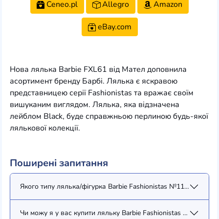
Ceneo.pl
Allegro
Amazon
eBay.com
Нова лялька Barbie FXL61 від Мател доповнила
асортимент бренду Барбі. Лялька є яскравою
представницею серії Fashionistas та вражає своїм
вишуканим виглядом. Лялька, яка відзначена
лейблом Black, буде справжньою перлиною будь-якої
лялькової колекції.
Поширені запитання
Якого типу лялька/фігурка Barbie Fashionistas №114 (FXL61)?
Чи можу я у вас купити ляльку Barbie Fashionistas №114 (FXL