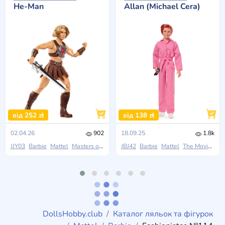
He-Man
Allan (Michael Cera)
від 252 zł
від 138 zł
02.04.26
902
18.09.25
1.8k
JJY03
Barbie
Mattel
Masters of the Universe
JBJ42
Barbie
Mattel
The Movie 2023
DollsHobby.club
Каталог ляльок та фігурок