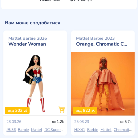
Вам може сподобатися
Mattel Barbie 2026
Mattel Barbie 2023
Wonder Woman
Orange, Chromatic Couture
від 303 zł
від 822 zł
23.03.26
1.2k
25.03.23
5.7k
JBJ36
Barbie
Mattel
DC Superheroes
HJX41
Barbie
Mattel
Chromatic Couture