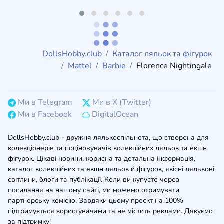
DollsHobby.club
Каталог ляльок та фігурок
Mattel
Barbie
Florence Nightingale
Ми в Telegram
Ми в X (Twitter)
Ми в Facebook
DigitalOcean
DollsHobby.club - дружня лялькоспільнота, що створена для
колекціонерів та поціновувачів колекційних ляльок та екшн
фігурок. Цікаві новини, корисна та детальна інформація,
каталог колекційних та екшн ляльок й фігурок, якісні лялькові
світлини, блоги та публікації. Коли ви купуєте через
посилання на нашому сайті, ми можемо отримувати
партнерську комісію. Завдяки цьому проєкт на 100%
підтримується користувачами та не містить реклами. Дякуємо
за підтримку!