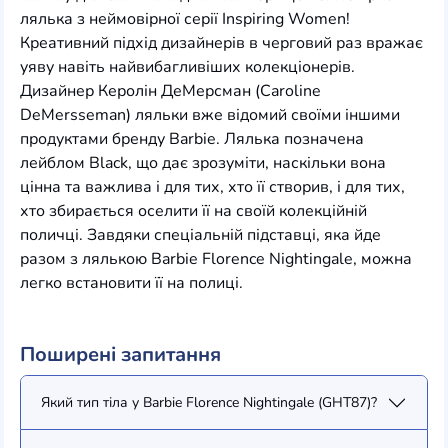
лялька з неймовірної серії Inspiring Women!
Креативний підхід дизайнерів в черговий раз вражає
уяву навіть найвибагливіших колекціонерів.
Дизайнер Керолін ДеМерсман (Caroline
DeMersseman) ляльки вже відомий своїми іншими
продуктами бренду Barbie. Лялька позначена
лейблом Black, що дає зрозуміти, наскільки вона
цінна та важлива і для тих, хто її створив, і для тих,
хто збирається оселити її на своїй колекційній
поличці. Завдяки спеціальній підставці, яка йде
разом з лялькою Barbie Florence Nightingale, можна
легко встановити її на полиці.
Поширені запитання
Який тип тіла у Barbie Florence Nightingale (GHT87)?