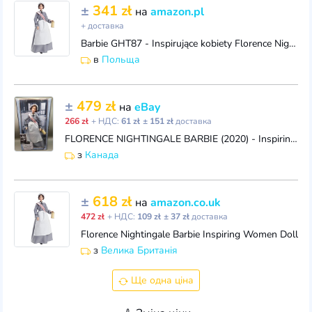
±
341 zł
на
amazon.pl
+ доставка
Barbie GHT87 - Inspirujące kobiety Florence Nightingale lalka
в
Польща
±
479 zł
на
eBay
266 zł
+ НДС:
61 zł
± 151 zł
доставка
FLORENCE NIGHTINGALE BARBIE (2020) - Inspiring Women Series - NRFB - New in box
з
Канада
±
618 zł
на
amazon.co.uk
472 zł
+ НДС:
109 zł
± 37 zł
доставка
Florence Nightingale Barbie Inspiring Women Doll
з
Велика Британія
Ще одна ціна