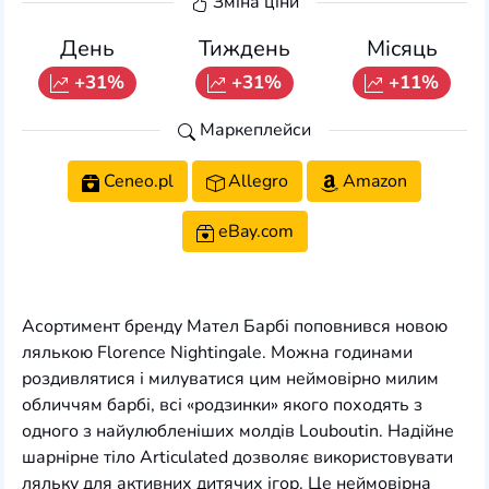
Зміна ціни
День
Тиждень
Місяць
+31%
+31%
+11%
Маркеплейси
Ceneo.pl
Allegro
Amazon
eBay.com
Асортимент бренду Мател Барбі поповнився новою
лялькою Florence Nightingale. Можна годинами
роздивлятися і милуватися цим неймовірно милим
обличчям барбі, всі «родзинки» якого походять з
одного з найулюбленіших молдів Louboutin. Надійне
шарнірне тіло Articulated дозволяє використовувати
ляльку для активних дитячих ігор. Це неймовірна