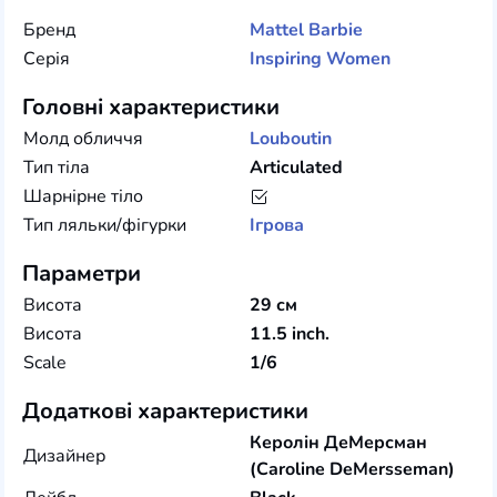
Бренд
Mattel
Barbie
Серія
Inspiring Women
Головні характеристики
Молд обличчя
Louboutin
Тип тіла
Articulated
Шарнірне тіло
Тип ляльки/фігурки
Ігрова
Параметри
Висота
29 см
Висота
11.5 inch.
Scale
1/6
Додаткові характеристики
Керолін ДеМерсман
Дизайнер
(Caroline DeMersseman)