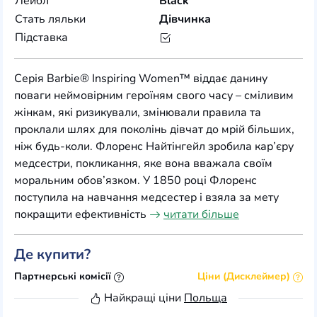
Лейбл
Black
Стать ляльки
Дівчинка
Підставка
Серія Barbie® Inspiring Women™ віддає данину
поваги неймовірним героїням свого часу – сміливим
жінкам, які ризикували, змінювали правила та
проклали шлях для поколінь дівчат до мрій більших,
ніж будь-коли. Флоренс Найтінгейл зробила кар’єру
медсестри, покликання, яке вона вважала своїм
моральним обов’язком. У 1850 році Флоренс
поступила на навчання медсестер і взяла за мету
покращити ефективність
читати більше
Де купити?
Партнерські комісії
Ціни (Дисклеймер)
Найкращі ціни
Польща