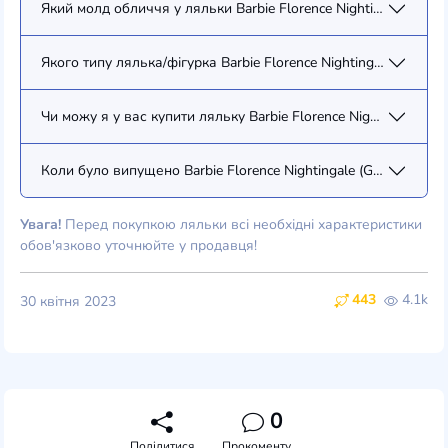
Який молд обличчя у ляльки Barbie Florence Nightingale (GHT
Якого типу лялька/фігурка Barbie Florence Nightingale (GHT87
Чи можу я у вас купити ляльку Barbie Florence Nightingale (G
Коли було випущено Barbie Florence Nightingale (GHT87)?
Увага!
Перед покупкою ляльки всі необхідні характеристики
обов'язково уточнюйте у продавця!
443
4.1k
30 квітня 2023
0
Поділитися
Прокоментувати