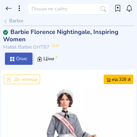
Barbie
Barbie Florence Nightingale, Inspiring
Women
2020
Mattel Barbie GHT87
4
Опис
Ціни
До колекції
від 328 zł