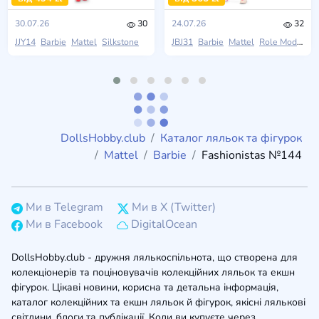
30.07.26
30
24.07.26
32
JJY14
Barbie
Mattel
Silkstone
JBJ31
Barbie
Mattel
Role Models
DollsHobby.club
Каталог ляльок та фігурок
Mattel
Barbie
Fashionistas №144
Ми в Telegram
Ми в X (Twitter)
Ми в Facebook
DigitalOcean
DollsHobby.club - дружня лялькоспільнота, що створена для
колекціонерів та поціновувачів колекційних ляльок та екшн
фігурок. Цікаві новини, корисна та детальна інформація,
каталог колекційних та екшн ляльок й фігурок, якісні лялькові
світлини, блоги та публікації. Коли ви купуєте через