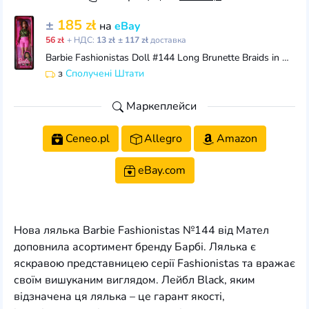
±
185 zł
на
eBay
56 zł
+ НДС:
13 zł
± 117 zł
доставка
Barbie Fashionistas Doll #144 Long Brunette Braids in Pink Bag Plus Curvy Size
з
Сполучені Штати
Маркеплейси
Ceneo.pl
Allegro
Amazon
eBay.com
Нова лялька Barbie Fashionistas №144 від Мател
доповнила асортимент бренду Барбі. Лялька є
яскравою представницею серії Fashionistas та вражає
своїм вишуканим виглядом. Лейбл Black, яким
відзначена ця лялька – це гарант якості,