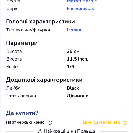
Бренд
Mattel
Barbie
Серія
Fashionistas
Головні характеристики
Тип ляльки/фігурки
Ігрова
Параметри
Висота
29 см
Висота
11.5 inch.
Scale
1/6
Додаткові характеристики
Лейбл
Black
Стать ляльки
Дівчинка
Де купити?
Партнерські комісії
Ціни (Дисклеймер)
Найкращі ціни
Польща