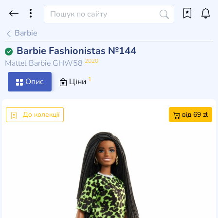
Barbie
Barbie Fashionistas №144
2020
Mattel Barbie GHW58
1
Опис
Ціни
До колекції
від 69 zł