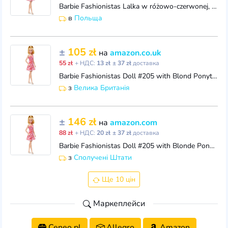
Barbie Fashionistas Lalka w różowo-czerwonej, kwiecistej sukience, sandałkach na platformie i kolczykach-kołach, HJT02
в
Польща
±
105 zł
на
amazon.co.uk
55 zł
+ НДС:
13 zł
± 37 zł
доставка
Barbie Fashionistas Doll #205 with Blond Ponytail, Wearing Pink and Red Floral Dress, Platform Sandals and Hoop Earrings, HJT02
з
Велика Британія
±
146 zł
на
amazon.com
88 zł
+ НДС:
20 zł
± 37 zł
доставка
Barbie Fashionistas Doll #205 with Blonde Ponytail Wearing Removable Pink & Red Floral Dress, Platform Sandals & Hoop Earrings
з
Сполучені Штати
Ще 10 цін
Маркеплейси
Ceneo.pl
Allegro
Amazon