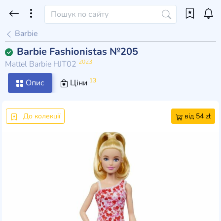
Barbie
Barbie Fashionistas №205
2023
Mattel Barbie HJT02
13
Опис
Ціни
До колекції
від 54 zł