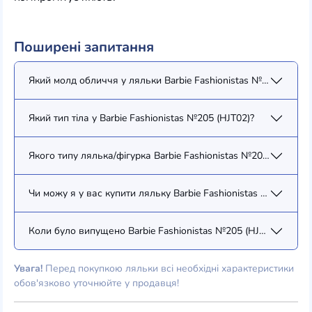
Поширені запитання
Який молд обличчя у ляльки Barbie Fashionistas №205 (HJT02
Який тип тіла у Barbie Fashionistas №205 (HJT02)?
Якого типу лялька/фігурка Barbie Fashionistas №205 (HJT02)?
Чи можу я у вас купити ляльку Barbie Fashionistas №205 (HJT
Коли було випущено Barbie Fashionistas №205 (HJT02)?
Увага!
Перед покупкою ляльки всі необхідні характеристики
обов'язково уточнюйте у продавця!