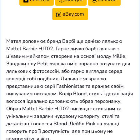
eBay.com
Мател доповнює бренд Барбі ще однією лялькою
Mattel Barbie HJT02. Гарне личко барбі ляльки з
цікавим мейкапом створене на основі молду Millie.
Завдяки тілу Petit лялька вміє вправно позувати для
лялькових фотосессій, або гарно виглядає серед
колекції собі подібних. Лялька є яскравою
представницею серії Fashionistas та вражає своїм
вишуканим виглядом. Колір Blond, стиль і деталізація
волосся ідеально доповнюють образ персонажу.
Образ Mattel Barbie HJT02 виглядає стильним та
унікальним завдяки чудовому колориту, стилі та
деталізації волосся Blond. Лейбл Pink на ляльці
говорить про її доступність, але при цьому не
компромітує якість.