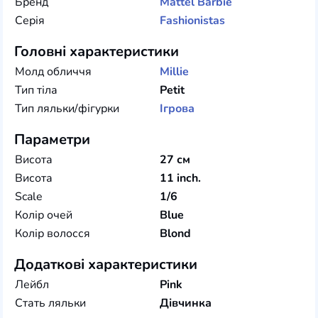
Бренд
Mattel
Barbie
Серія
Fashionistas
Головні характеристики
Молд обличчя
Millie
Тип тіла
Petit
Тип ляльки/фігурки
Ігрова
Параметри
Висота
27 см
Висота
11 inch.
Scale
1/6
Колір очей
Blue
Колір волосся
Blond
Додаткові характеристики
Лейбл
Pink
Стать ляльки
Дівчинка