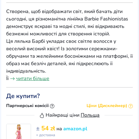
Створена, щоб відображати світ, який бачать діти
сьогодні, ця різноманітна лінійка Barbie Fashionistas
демонструє яскраві та модні стилі, які відкривають
безмежні можливості для створення історій.
Ця лялька Барбі укладає своє світле волосся у
веселий високий хвіст! Із золотими сережками-
обручами та желейними босоніжками на платформі, її
образ має безліч деталей, які підкреслюють її
індивідуальність.
Її
читати більше
Де купити?
Партнерські комісії
Ціни (Дисклеймер)
Найкращі ціни
Польща
±
54 zł
на
amazon.pl
+ доставка