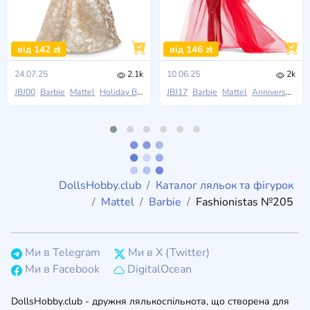
від 142 zł
від 146 zł
24.07.25
2.1k
10.06.25
2k
JBJ00
Barbie
Mattel
Holiday Barbie
JBJ17
Barbie
Mattel
Anniversary Dolls
DollsHobby.club
Каталог ляльок та фігурок
Mattel
Barbie
Fashionistas №205
Ми в Telegram
Ми в X (Twitter)
Ми в Facebook
DigitalOcean
DollsHobby.club - дружня лялькоспільнота, що створена для