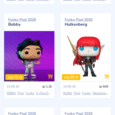
Funko Pop! 2026
Funko Pop! 2026
Bobby
Hulkenberg
від 73 zł
від 80 zł
14.06.26
1.2k
10.06.26
645
95804
Pop!
Funko
K-Pop Demon Hunters
91462
Pop!
Funko
Metaphor: ReFantasio
Funko Pop! 2026
Funko Pop! 2026