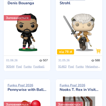
Denis Bouanga
Strohl
Заповнюється
від 78 zł
01.06.26
507
31.05.26
588
90544
Pop!
Funko
Football
91463
Pop!
Funko
Metaphor: ReFantasio
Funko Pop! 2026
Funko Pop! 2026
Pennywise with Balloon (Shelf Sitter)
Nooks T. Rex in Visitor Center
Заповнюється
Заповнюється