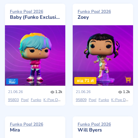
Funko Pop! 2026
Funko Pop! 2026
Baby (Funko Exclusive)
Zoey
від 71 zł
21.06.26
1.2k
21.06.26
1.2k
95803
Pop!
Funko
K-Pop Demon Hunters
95809
Pop!
Funko
K-Pop Demon Hunters
Funko Pop! 2026
Funko Pop! 2026
Mira
Will Byers