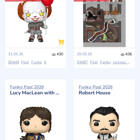
31.05.26
430
29.05.26
436
90440
Pop!
Funko
It
93487
Pop!
Funko
Jurassic Park
Funko Pop! 2026
Funko Pop! 2026
Lucy MacLean with Power Fist
Robert House