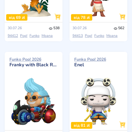
від 69 zł
від 78 zł
30.07.26
538
30.07.26
562
94412
Pop!
Funko
Moana
94413
Pop!
Funko
Moana
Funko Pop! 2026
Funko Pop! 2026
Franky with Black Rhino FR-U 4 (Limited Edition)
Enel
від 81 zł