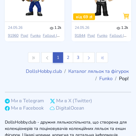
від 69 zł
24.05.26
1.2k
24.05.26
1.2k
91960
Pop!
Funko
Fallout (TV Show)
91844
Pop!
Funko
Fallout (TV Show)
1
2
3
DollsHobby.club
Каталог ляльок та фігурок
Funko
Pop!
Ми в Telegram
Ми в X (Twitter)
Ми в Facebook
DigitalOcean
DollsHobby.club - дружня лялькоспільнота, що створена для
колекціонерів та поціновувачів колекційних ляльок та екшн
фігурок. Цікаві новини, корисна та детальна інформація,