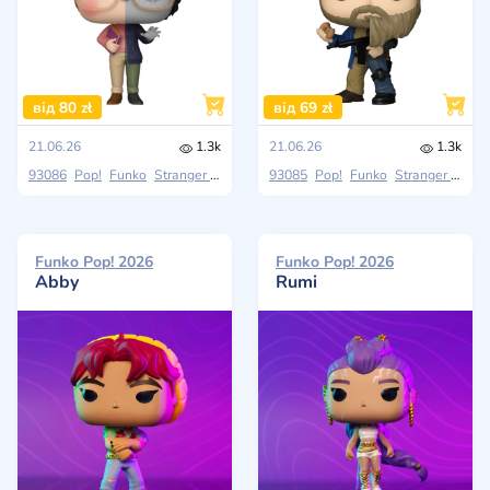
від 80 zł
від 69 zł
21.06.26
1.3k
21.06.26
1.3k
93086
Pop!
Funko
Stranger Things (Season 4)
93085
Pop!
Funko
Stranger Things (Season 4)
Funko Pop! 2026
Funko Pop! 2026
Abby
Rumi