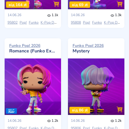
від 164 zł
від 69 zł
14.06.26
1.1k
14.06.26
1.3k
95802
Pop!
Funko
K-Pop Demon Hunters
95808
Pop!
Funko
K-Pop Demon Hunters
Funko Pop! 2026
Funko Pop! 2026
Romance (Funko Exclusive)
Mystery
від 86 zł
14.06.26
1.2k
14.06.26
1.2k
95807
Pop!
Funko
K-Pop Demon Hunters
95806
Pop!
Funko
K-Pop Demon Hunters