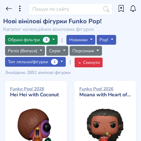
Нові вінілові фігурки Funko Pop!
Каталог колекційних вінілових фігурок
|
Обрані фільтри
Новинки
Pop!
3
Реліз (Випуск)
Серія
Персонаж
|
Тип ляльки/фігурки
1
Скинути
Знайдено 2851 вінілові фігурки
Funko Pop! 2026
Funko Pop! 2026
Hei Hei with Coconut
Moana with Heart of Te Fiti (Glow)