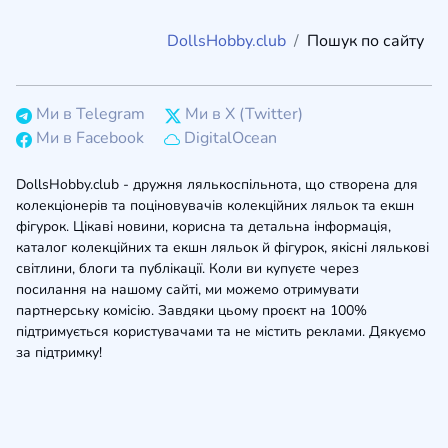
DollsHobby.club
Пошук по сайту
Ми в Telegram
Ми в X (Twitter)
Ми в Facebook
DigitalOcean
DollsHobby.club - дружня лялькоспільнота, що створена для
колекціонерів та поціновувачів колекційних ляльок та екшн
фігурок. Цікаві новини, корисна та детальна інформація,
каталог колекційних та екшн ляльок й фігурок, якісні лялькові
світлини, блоги та публікації. Коли ви купуєте через
посилання на нашому сайті, ми можемо отримувати
партнерську комісію. Завдяки цьому проєкт на 100%
підтримується користувачами та не містить реклами. Дякуємо
за підтримку!