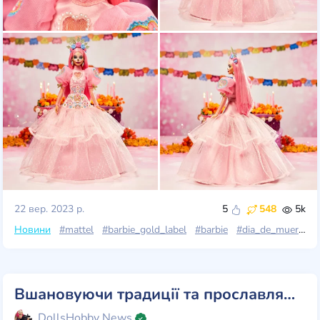
22 вер. 2023 р.
5
548
5k
Новини
#mattel
#barbie_gold_label
#barbie
#dia_de_muertos
Вшановуючи традиції та прославляючи життя: Барбі та Кен Día De Muertos 2023
DollsHobby News