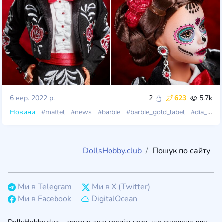
6 вер. 2022 р.
2
623
5.7k
Новини
#mattel
#news
#barbie
#barbie_gold_label
#dia_de_muertos
DollsHobby.club
Пошук по сайту
Ми в Telegram
Ми в X (Twitter)
Ми в Facebook
DigitalOcean
DollsHobby.club - дружня лялькоспільнота, що створена для