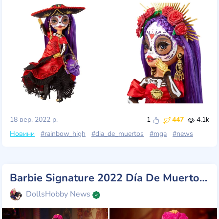
18 вер. 2022 р.
1
447
4.1k
Новини
#rainbow_high
#dia_de_muertos
#mga
#news
Barbie Signature 2022 Día De Muertos Barbie Doll 4
DollsHobby News