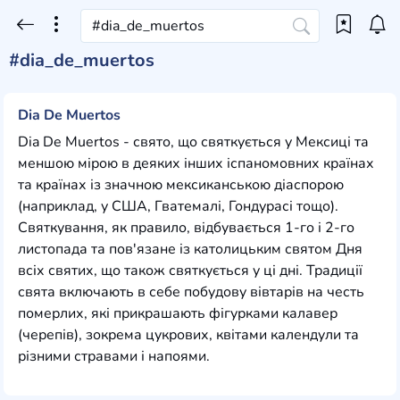
#dia_de_muertos
Dia De Muertos
Dia De Muertos - свято, що святкується у Мексиці та
меншою мірою в деяких інших іспаномовних країнах
та країнах із значною мексиканською діаспорою
(наприклад, у США, Гватемалі, Гондурасі тощо).
Святкування, як правило, відбувається 1-го і 2-го
листопада та пов'язане із католицьким святом Дня
всіх святих, що також святкується у ці дні. Традиції
свята включають в себе побудову вівтарів на честь
померлих, які прикрашають фігурками калавер
(черепів), зокрема цукрових, квітами календули та
різними стравами і напоями.