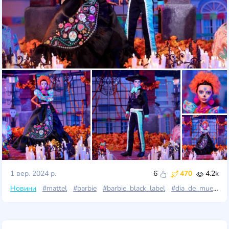
1 вер. 2024 р.
6
470
4.2k
Новини
#mattel
#barbie
#barbie_black_label
#dia_de_muertos