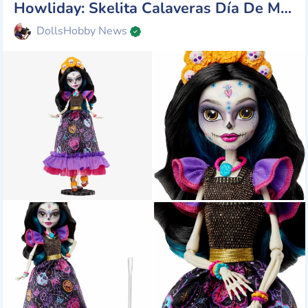
Howliday: Skelita Calaveras Día De Muertos!
DollsHobby News