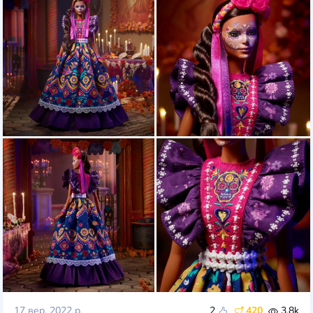
17 вер. 2022 р.
2
420
3.8k