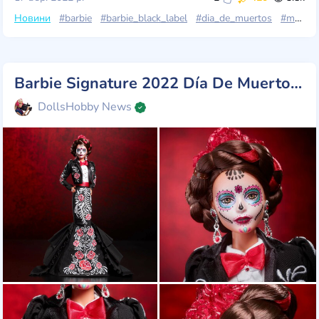
Новини
#barbie
#barbie_black_label
#dia_de_muertos
#mattel
Barbie Signature 2022 Día De Muertos Benito Santos x Barbie Doll
DollsHobby News