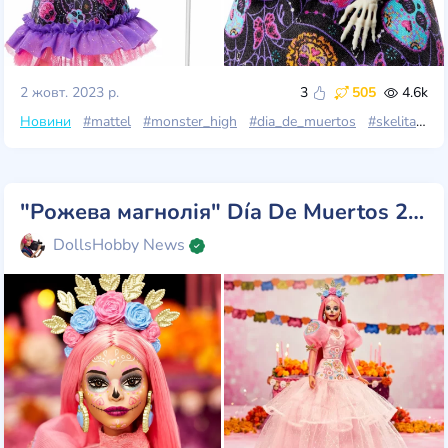
2 жовт. 2023 р.
3
505
4.6k
Новини
#mattel
#monster_high
#dia_de_muertos
#skelita
#n
"Рожева магнолія" Día De Muertos 2023 для членів клубу Mattel Creations!
DollsHobby News