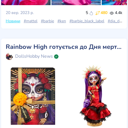
20 вер. 2023 р.
5
480
4.4k
Новини
#mattel
#barbie
#ken
#barbie_black_label
#dia_de_muertos
Rainbow High готується до Дня мертвих 2022 з Maria Garcia
DollsHobby News