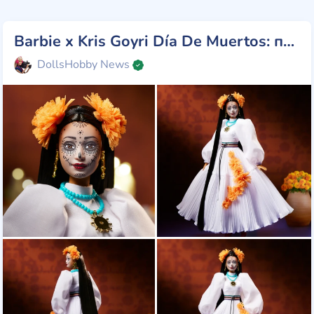
Barbie x Kris Goyri Día De Muertos: приголомшлива данина традиціям
DollsHobby News