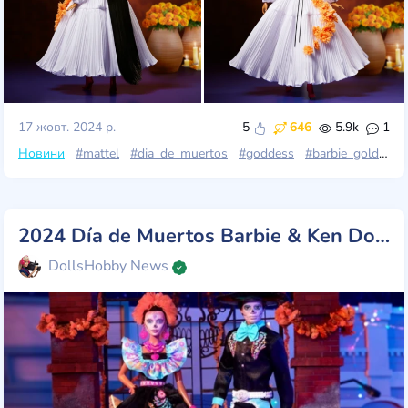
17 жовт. 2024 р.
5
646
5.9k
1
Новини
#mattel
#dia_de_muertos
#goddess
#barbie_gold_label
2024 Día de Muertos Barbie & Ken Dolls: щорічна данина традиціям і елегантності!
DollsHobby News