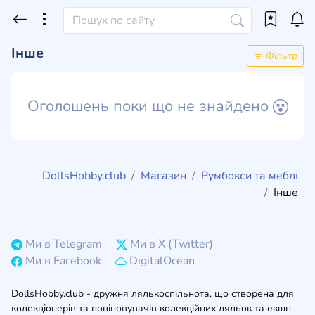
Інше
Фільтр
Оголошень поки що не знайдено
DollsHobby.club
Магазин
Румбокси та меблі
Інше
Ми в Telegram
Ми в X (Twitter)
Ми в Facebook
DigitalOcean
DollsHobby.club - дружня лялькоспільнота, що створена для
колекціонерів та поціновувачів колекційних ляльок та екшн