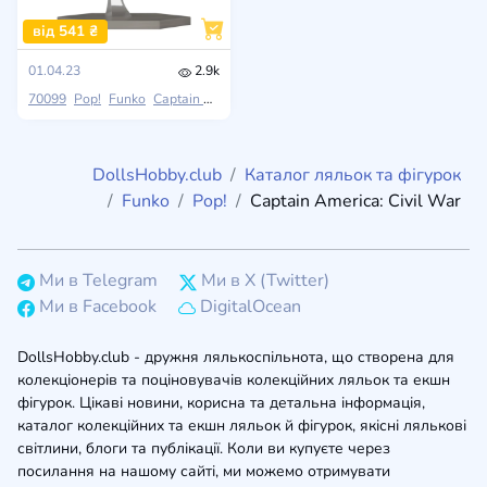
від 541 ₴
01.04.23
2.9k
70099
Pop!
Funko
Captain America: Civil War
DollsHobby.club
Каталог ляльок та фігурок
Funko
Pop!
Captain America: Civil War
Ми в Telegram
Ми в X (Twitter)
Ми в Facebook
DigitalOcean
DollsHobby.club - дружня лялькоспільнота, що створена для
колекціонерів та поціновувачів колекційних ляльок та екшн
фігурок. Цікаві новини, корисна та детальна інформація,
каталог колекційних та екшн ляльок й фігурок, якісні лялькові
світлини, блоги та публікації. Коли ви купуєте через
посилання на нашому сайті, ми можемо отримувати