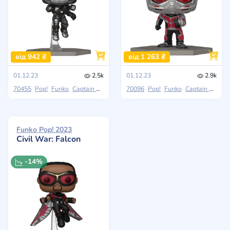
від 942 ₴
від 1 263 ₴
01.12.23
2.5k
01.12.23
2.9k
70455
Pop!
Funko
Captain America: Civil War
70096
Pop!
Funko
Captain America: Civil War
Funko Pop! 2023
Civil War: Falcon
-14%