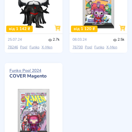
від 1 142 ₴
від 1 120 ₴
25.07.24
2.7k
08.03.24
2.5k
78246
Pop!
Funko
X-Men
76700
Pop!
Funko
X-Men
Funko Pop! 2024
COVER Magento