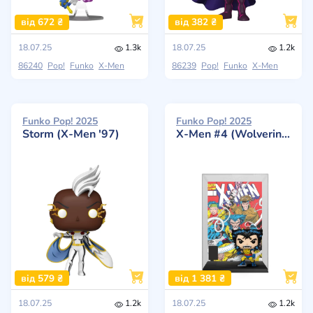
від 672 ₴
від 382 ₴
18.07.25
1.3k
18.07.25
1.2k
86240
Pop!
Funko
X-Men
86239
Pop!
Funko
X-Men
Funko Pop! 2025
Funko Pop! 2025
Storm (X-Men '97)
X-Men #4 (Wolverine)
від 579 ₴
від 1 381 ₴
18.07.25
1.2k
18.07.25
1.2k