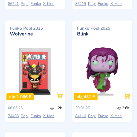
86241
Pop!
Funko
X-Men
86219
Pop!
Funko
X-Men
Funko Pop! 2025
Funko Pop! 2025
Wolverine
Blink
від 1 066 ₴
від 481 ₴
06.06.25
1.2k
20.01.25
2.6k
74408
Pop!
Funko
X-Men
84116
Pop!
Funko
X-Men