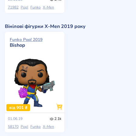
71982
Pop!
Funko
X-Men
Вінілові фігурки X-Men 2019 року
Funko Pop! 2019
Bishop
від 901 ₴
01.06.19
2.1k
58170
Pop!
Funko
X-Men