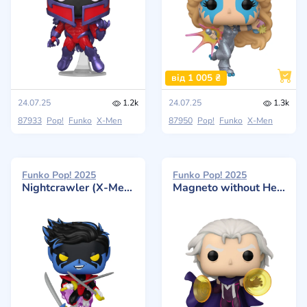
від 1 005 ₴
24.07.25
1.2k
24.07.25
1.3k
87933
Pop!
Funko
X-Men
87950
Pop!
Funko
X-Men
Funko Pop! 2025
Funko Pop! 2025
Nightcrawler (X-Men '97)
Magneto without Helmet (X-Men '97)