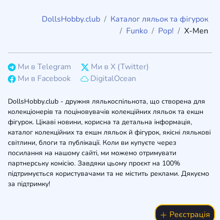
DollsHobby.club
Каталог ляльок та фігурок
Funko
Pop!
X-Men
Ми в Telegram
Ми в X (Twitter)
Ми в Facebook
DigitalOcean
DollsHobby.club - дружня лялькоспільнота, що створена для
колекціонерів та поціновувачів колекційних ляльок та екшн
фігурок. Цікаві новини, корисна та детальна інформація,
каталог колекційних та екшн ляльок й фігурок, якісні лялькові
світлини, блоги та публікації. Коли ви купуєте через
посилання на нашому сайті, ми можемо отримувати
партнерську комісію. Завдяки цьому проєкт на 100%
підтримується користувачами та не містить реклами. Дякуємо
за підтримку!
Реєстрація