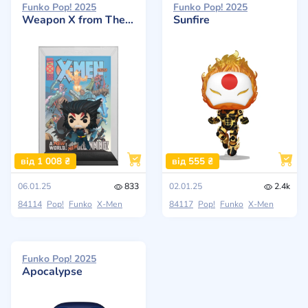
Funko Pop! 2025
Funko Pop! 2025
Weapon X from The Astonishing X-Men: The Age Of Apocalypse
Sunfire
від 1 008 ₴
від 555 ₴
06.01.25
833
02.01.25
2.4k
84114
Pop!
Funko
X-Men
84117
Pop!
Funko
X-Men
Funko Pop! 2025
Apocalypse