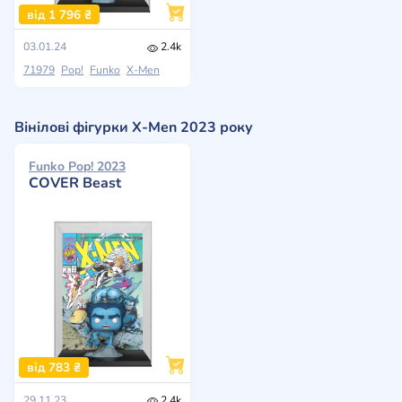
від 1 796 ₴
03.01.24
2.4k
71979
Pop!
Funko
X-Men
Вінілові фігурки X-Men 2023 року
Funko Pop! 2023
COVER Beast
від 783 ₴
29.11.23
2.4k