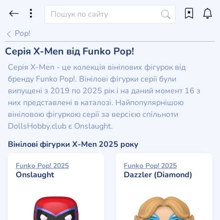
Pop!
Серія X-Men від Funko Pop!
Серія X-Men - це колекція вінілових фігурок від
бренду Funko Pop!. Вінілові фігурки серії були
випущені з 2019 по 2025 рік і на даний момент 16 з
них представлені в каталозі. Найпопулярнішою
вініловою фігуркою серії за версією спільноти
DollsHobby.club є Onslaught.
Вінілові фігурки X-Men 2025 року
Funko Pop! 2025
Funko Pop! 2025
Onslaught
Dazzler (Diamond)