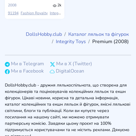
2008
2k
91194
Fashion Royalty
Integrity Toys
Premium (2008)
DollsHobby.club
Каталог ляльок та фігурок
Integrity Toys
Premium (2008)
Ми в Telegram
Ми в X (Twitter)
Ми в Facebook
DigitalOcean
DollsHobby.club - дружня лялькоспільнота, що створена для
колекціонерів та поціновувачів колекційних ляльок та екшн
фігурок. Цікаві новини, корисна та детальна інформація,
каталог колекційних та екшн ляльок й фігурок, якісні лялькові
світлини, блоги та публікації. Коли ви купуєте через
посилання на нашому сайті, ми можемо отримувати
партнерську комісію. Завдяки цьому проєкт на 100%
підтримується користувачами та не містить реклами. Дякуємо