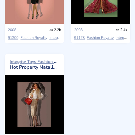
2008
2.2k
2008
2.4k
91200
Fashion Royalty
Integrity Toys
Premium (2008)
91178
Fashion Royalty
Integrity Toys
Integrity Toys Fashion Royalty 2008
Hot Property Natalia Fatale