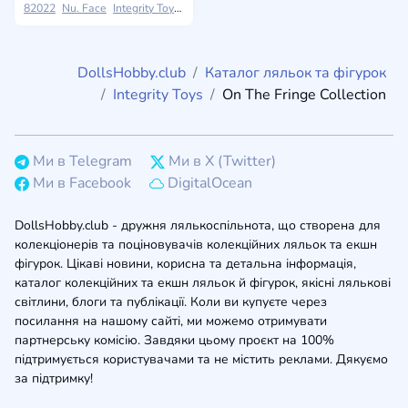
82022
Nu. Face
Integrity Toys
On The Fringe Collection
DollsHobby.club
Каталог ляльок та фігурок
Integrity Toys
On The Fringe Collection
Ми в Telegram
Ми в X (Twitter)
Ми в Facebook
DigitalOcean
DollsHobby.club - дружня лялькоспільнота, що створена для
колекціонерів та поціновувачів колекційних ляльок та екшн
фігурок. Цікаві новини, корисна та детальна інформація,
каталог колекційних та екшн ляльок й фігурок, якісні лялькові
світлини, блоги та публікації. Коли ви купуєте через
посилання на нашому сайті, ми можемо отримувати
партнерську комісію. Завдяки цьому проєкт на 100%
підтримується користувачами та не містить реклами. Дякуємо
за підтримку!