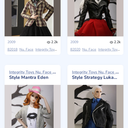
2009
2.2k
2009
2.2k
82018
Nu. Face
Integrity Toys
On The Fringe Collection
82020
Nu. Face
Integrity Toys
On T
Integrity Toys Nu. Face 2009
Integrity Toys Nu. Face 2009
Style Mantra Eden
Style Strategy Lukas Maverick