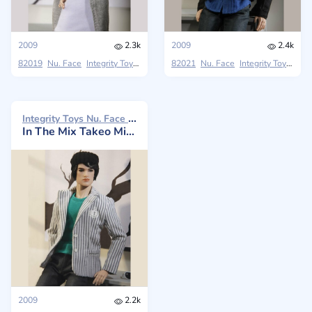
2009
2.3k
2009
2.4k
82019
Nu. Face
Integrity Toys
On The Fringe Collection
82021
Nu. Face
Integrity Toys
On T
Integrity Toys Nu. Face 2009
In The Mix Takeo Mizutani
2009
2.2k