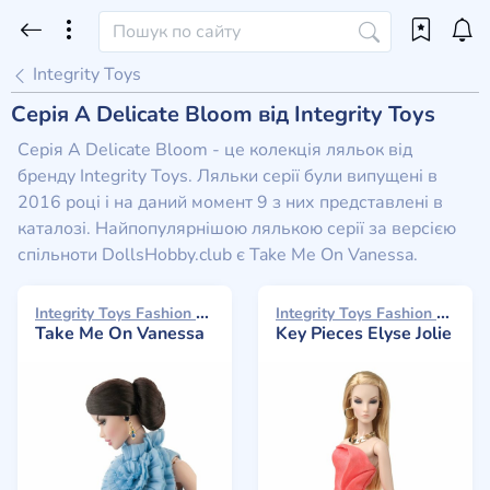
Integrity Toys
Серія A Delicate Bloom від Integrity Toys
Серія A Delicate Bloom - це колекція ляльок від
бренду Integrity Toys. Ляльки серії були випущені в
2016 році і на даний момент 9 з них представлені в
каталозі. Найпопулярнішою лялькою серії за версією
спільноти DollsHobby.club є Take Me On Vanessa.
Integrity Toys Fashion Royalty 2016
Integrity Toys Fashion Royalty 2016
Take Me On Vanessa
Key Pieces Elyse Jolie