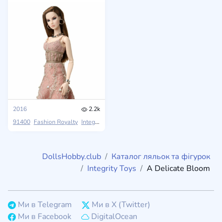
2016
2.2k
91400
Fashion Royalty
Integrity Toys
A Delicate Bloom
DollsHobby.club
Каталог ляльок та фігурок
Integrity Toys
A Delicate Bloom
Ми в Telegram
Ми в X (Twitter)
Ми в Facebook
DigitalOcean