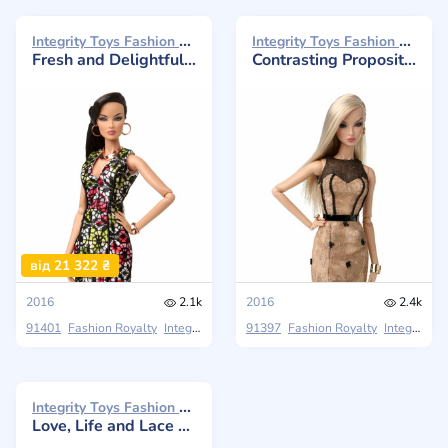
Integrity Toys Fashion Royalty 2016
Integrity Toys Fashion Royalty 2016
Fresh and Delightful Veronique Perrin
Contrasting Proposition Natalia Fatale
від 21 322 ₴
2016
2.1k
2016
2.4k
91401
Fashion Royalty
Integrity Toys
A Delicate Bloom
91397
Fashion Royalty
Integrity Toys
Integrity Toys Fashion Royalty 2016
Love, Life and Lace Agnes Von Weiss