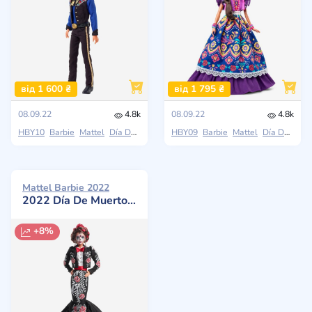
від 1 600 ₴
від 1 795 ₴
08.09.22
4.8k
08.09.22
4.8k
HBY10
Barbie
Mattel
Día De Muertos
HBY09
Barbie
Mattel
Día De Muertos
Mattel Barbie 2022
2022 Día De Muertos Benito Santos
+8%