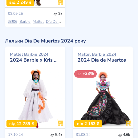
від 2 249 ₴
02.09.25
2k
JBJ06
Barbie
Mattel
Día De Muertos
Ляльки Día De Muertos 2024 року
Mattel Barbie 2024
Mattel Barbie 2024
2024 Barbie x Kris Goyri Día De Muertos
2024 Día de Muertos
+33%
від 12 789 ₴
від 2 153 ₴
17.10.24
5.4k
31.08.24
4.6k