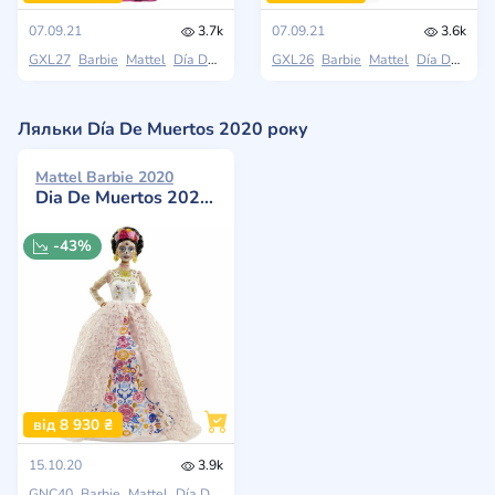
07.09.21
3.7k
07.09.21
3.6k
GXL27
Barbie
Mattel
Día De Muertos
GXL26
Barbie
Mattel
Día De Muertos
Ляльки Día De Muertos 2020 року
Mattel Barbie 2020
Dia De Muertos 2020 in Embroidered Lace Dress
-43%
від 8 930 ₴
15.10.20
3.9k
GNC40
Barbie
Mattel
Día De Muertos