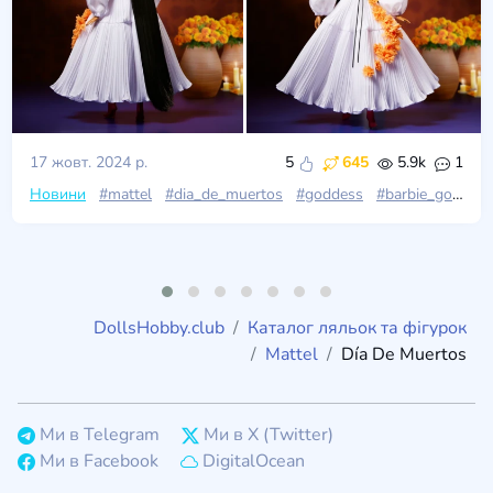
17 жовт. 2024 р.
5
645
5.9k
1
Новини
#mattel
#dia_de_muertos
#goddess
#barbie_gold_label
DollsHobby.club
Каталог ляльок та фігурок
Mattel
Día De Muertos
Ми в Telegram
Ми в X (Twitter)
Ми в Facebook
DigitalOcean