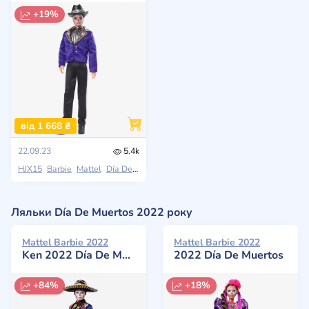
+19%
від 1 668 ₴
22.09.23
5.4k
HJX15
Barbie
Mattel
Día De Muertos
Ляльки Día De Muertos 2022 року
Mattel Barbie 2022
Mattel Barbie 2022
Ken 2022 Día De Muertos
2022 Día De Muertos
+84%
+18%