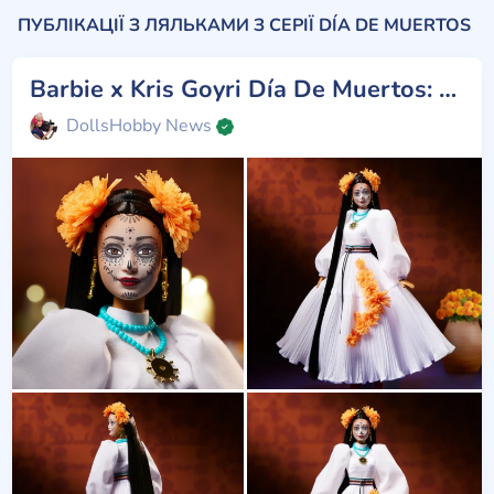
ПУБЛІКАЦІЇ З ЛЯЛЬКАМИ З СЕРІЇ DÍA DE MUERTOS
Barbie x Kris Goyri Día De Muertos: приголомшлива данина традиціям
DollsHobby News