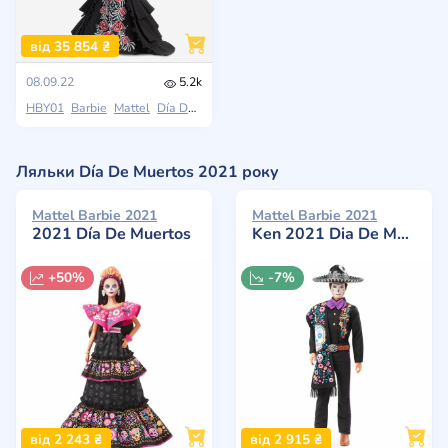
від 35 854 ₴
08.09.22
5.2k
HBY01
Barbie
Mattel
Día De Muertos
Ляльки Día De Muertos 2021 року
Mattel Barbie 2021
Mattel Barbie 2021
2021 Día De Muertos
Ken 2021 Dia De Muertos
+50%
-7%
від 2 243 ₴
від 2 915 ₴