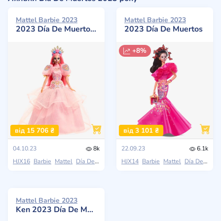
Mattel Barbie 2023
Mattel Barbie 2023
2023 Día De Muertos x Pink Magnolia
2023 Día De Muertos
+8%
від 15 706 ₴
від 3 101 ₴
04.10.23
8k
22.09.23
6.1k
HJX16
Barbie
Mattel
Día De Muertos
HJX14
Barbie
Mattel
Día De Muertos
Mattel Barbie 2023
Ken 2023 Día De Muertos