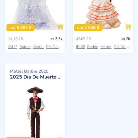
від 5 384 ₴
від 1 626 ₴
14.10.25
3.3k
02.09.25
2k
JBJ12
Barbie
Mattel
Día De Muertos
JBJ05
Barbie
Mattel
Día De Muertos
Mattel Barbie 2025
2025 Día De Muertos Ken