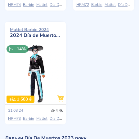
HRM74
Barbie
Mattel
Día De Muertos
HRM72
Barbie
Mattel
Día De Muertos
Mattel Barbie 2024
2024 Día de Muertos Ken
-14%
від 1 583 ₴
31.08.24
4.4k
HRM73
Barbie
Mattel
Día De Muertos
Ляльки Día De Muertos 2023 року