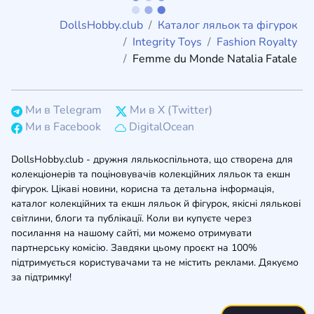
DollsHobby.club
Каталог ляльок та фігурок
Integrity Toys
Fashion Royalty
Femme du Monde Natalia Fatale
Ми в Telegram
Ми в X (Twitter)
Ми в Facebook
DigitalOcean
DollsHobby.club - дружня лялькоспільнота, що створена для
колекціонерів та поціновувачів колекційних ляльок та екшн
фігурок. Цікаві новини, корисна та детальна інформація,
каталог колекційних та екшн ляльок й фігурок, якісні лялькові
світлини, блоги та публікації. Коли ви купуєте через
посилання на нашому сайті, ми можемо отримувати
партнерську комісію. Завдяки цьому проєкт на 100%
підтримується користувачами та не містить реклами. Дякуємо
за підтримку!