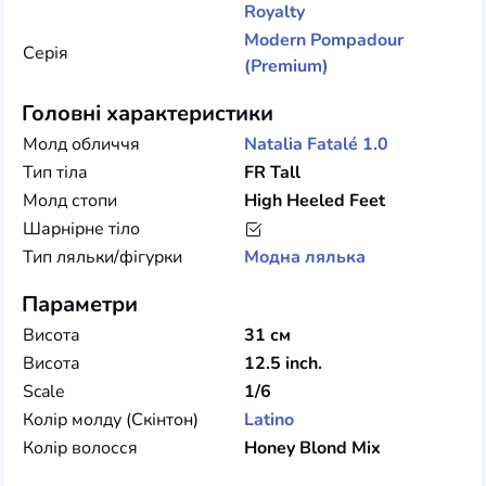
Royalty
Modern Pompadour
Серія
(Premium)
Головні характеристики
Молд обличчя
Natalia Fatalé 1.0
Тип тіла
FR Tall
Молд стопи
High Heeled Feet
Шарнірне тіло
Тип ляльки/фігурки
Модна лялька
Параметри
Висота
31 см
Висота
12.5 inch.
Scale
1/6
Колір молду (Скінтон)
Latino
Колір волосся
Honey Blond Mix