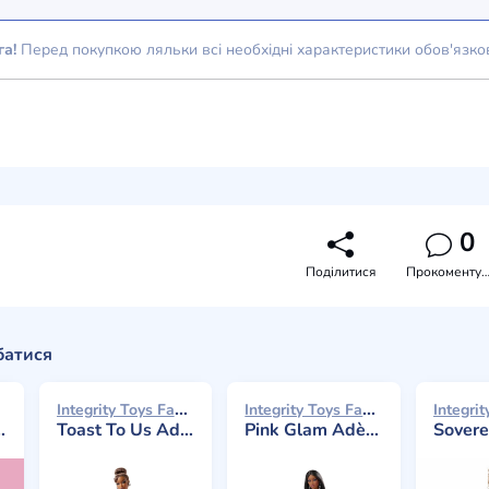
га!
Перед покупкою ляльки всі необхідні характеристики обов'язко
0
Поділитися
Прокоментува
батися
Integrity Toys Fashion Royalty 2025
Integrity Toys Fashion Royalty 2023
Toast To Us Adèle Makéda
Pink Glam Adèle Makéda
Sovereign