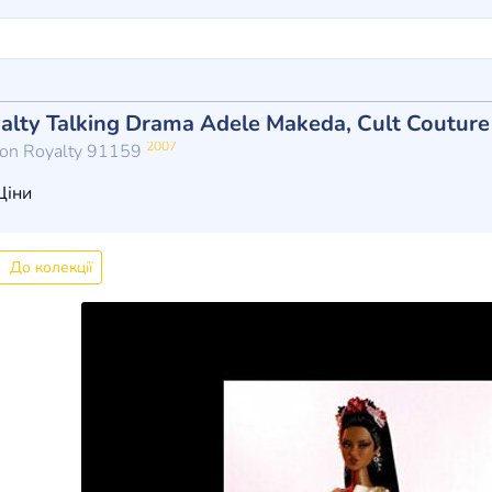
alty Talking Drama Adele Makeda, Cult Coutur
2007
hion Royalty 91159
іни
До колекції