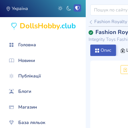
Україна
Fashion Royalty
DollsHobby
.club
Fashion Roy
Integrity Toys Fas
Головна
Опис
Ц
Новини
Публікації
Блоги
Магазин
База ляльок