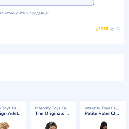
во уточнюйте у продавця!
218
2k
ти
Integrity Toys Fashion Royalty 2021
Integrity Toys Fashion Royalty 2020
Integrity Toys Fashion Royalty 2020
 Adele Makeda
The Originals Adele Makeda
Petite Robe Classique (Jour) Adele Makeda