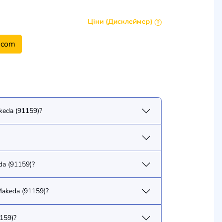
Ціни (Дисклеймер)
.com
keda (91159)?
da (91159)?
Makeda (91159)?
159)?