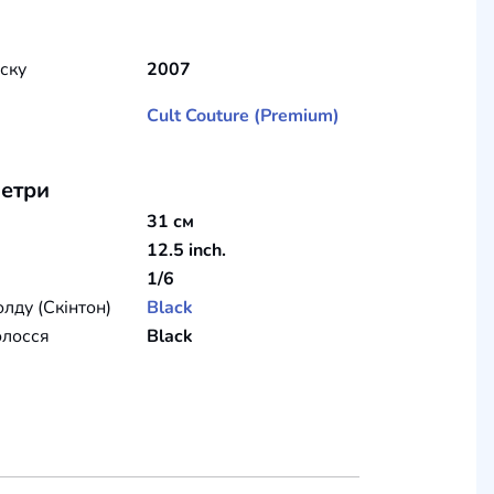
уску
2007
Cult Couture (Premium)
етри
31 см
12.5 inch.
1/6
олду (Скінтон)
Black
олосся
Black