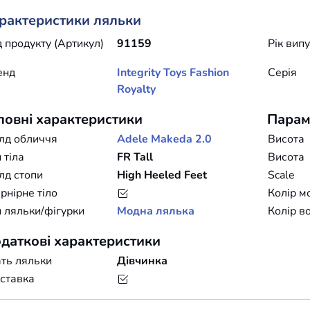
рактеристики ляльки
 продукту (Артикул)
91159
Рік вип
енд
Integrity Toys
Fashion
Серія
Royalty
ловні характеристики
Парам
лд обличчя
Adele Makeda 2.0
Висота
 тіла
FR Tall
Висота
лд стопи
High Heeled Feet
Scale
нірне тіло
Колір м
 ляльки/фігурки
Модна лялька
Колір в
даткові характеристики
ть ляльки
Дівчинка
ставка