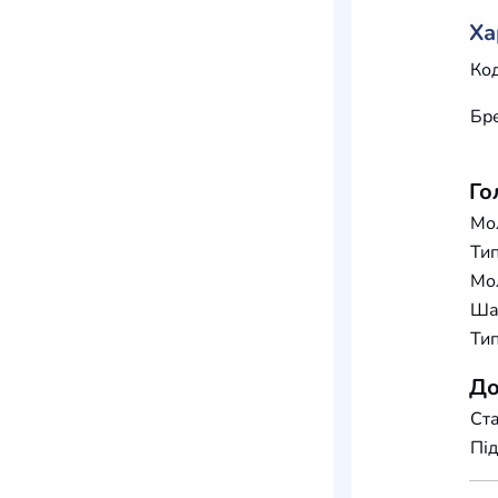
Ха
Код
Бр
Го
Мо
Тип
Мо
Шар
Тип
До
Ста
Під