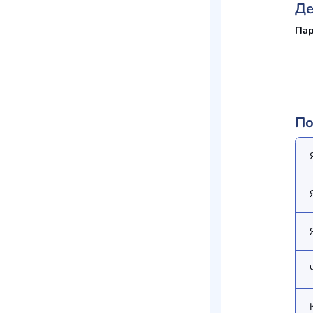
Де
Пар
По