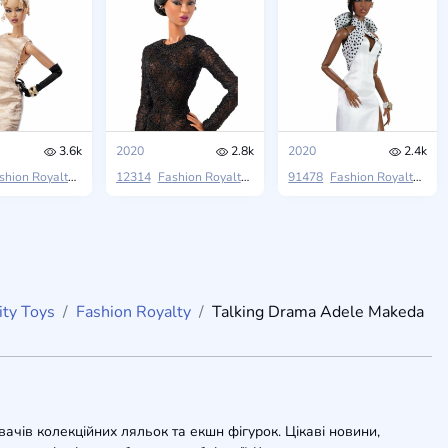
3.6k
2020
2.8k
2020
2.4k
shion Royalty
he Moments
Integrity Toys
12314
Fashion Royalty
Obsession Convention
Integrity Toys
91478
Fashion Royalty
Jason Wu 20th Anniv
Inte
ity Toys
Fashion Royalty
Talking Drama Adele Makeda
вачів колекційних ляльок та екшн фігурок. Цікаві новини,