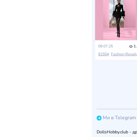
09.07.25
1.
91554
Fashion Royalty
Ми в Telegram
DollsHobby.club - д