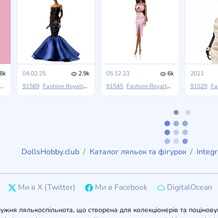
8k
04.02.25
2.9k
05.12.23
6k
2021
Integrity Toys
91569
Fashion Royalty
Modern Muse
Integrity Toys
91545
Fashion Royalty
2024 W Club
Integrity Toys
91529
Fa
T
DollsHobby.club
Каталог ляльок та фігурок
Integr
Ми в X (Twitter)
Ми в Facebook
DigitalOcean
ружня лялькоспільнота, що створена для колекціонерів та поцінову