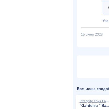
Ува
15 січня 2023
Вам може сподо
Integrity Toys Fashion Royalty 2025
"Gardenia " Baroness Agnes Von Weiss