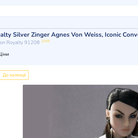
alty Silver Zinger Agnes Von Weiss, Iconic Conv
2009
hion Royalty 91208
іни
До колекції