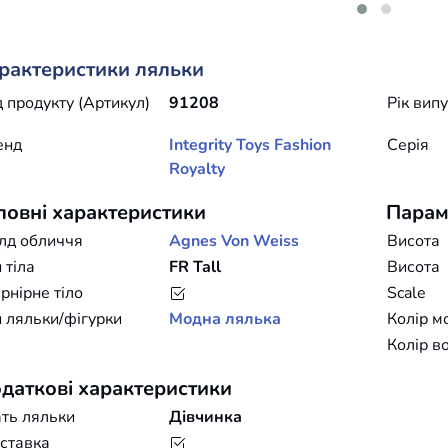
рактеристики ляльки
 продукту (Артикул)
91208
Рік вип
енд
Integrity Toys
Fashion
Серія
Royalty
ловні характеристики
Парам
лд обличчя
Agnes Von Weiss
Висота
 тіла
FR Tall
Висота
нірне тіло
Scale
 ляльки/фігурки
Модна лялька
Колір м
Колір в
даткові характеристики
ть ляльки
Дівчинка
ставка