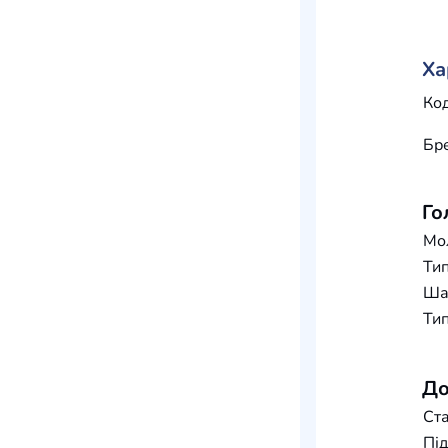
Ха
Код
Бр
Го
Мо
Тип
Шар
Тип
До
Ста
Під