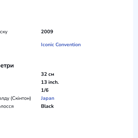
уску
2009
Iconic Convention
етри
32 см
13 inch.
1/6
олду (Скінтон)
Japan
олосся
Black