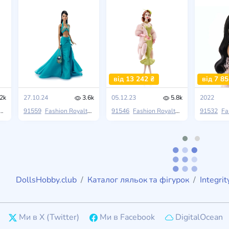
від 13 242 ₴
від 7 85
2k
27.10.24
3.6k
05.12.23
5.8k
2022
Integrity Toys
91559
Fashion Royalty
2025 W Club
Integrity Toys
91546
Fashion Royalty
Stilettos Out: An Integrity Toys Fa
Integrity Toys
91532
Fa
T
DollsHobby.club
Каталог ляльок та фігурок
Integrit
Ми в X (Twitter)
Ми в Facebook
DigitalOcean