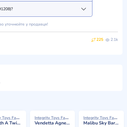
91208)?
во уточнюйте у продавця!
225
2.1k
ти
Integrity Toys Fashion Royalty 2022
Integrity Toys Fashion Royalty 2021
Integrity Toys Fashion Royalty 2021
t Agnes Von Weiss
Vendetta Agnes Von Weiss
Malibu Sky Baroness Agnes Von Weiss