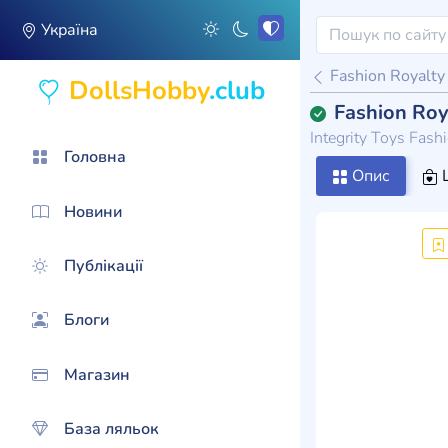
Україна
Fashion Royalty
DollsHobby
.club
Fashion Roy
Integrity Toys Fas
Головна
Опис
Ц
Новини
Публікації
Блоги
Магазин
База ляльок