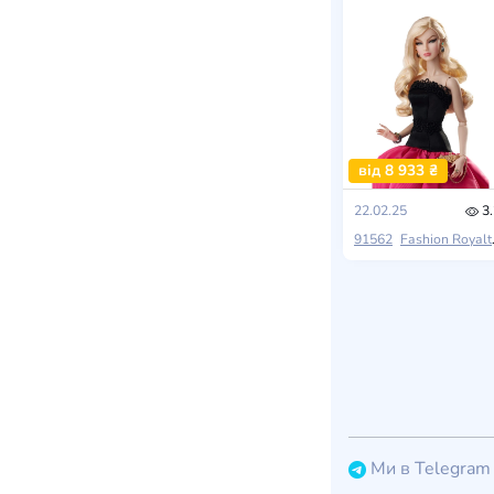
від 8 933 ₴
22.02.25
3.
91562
Fashion Royalty
Ми в Telegram