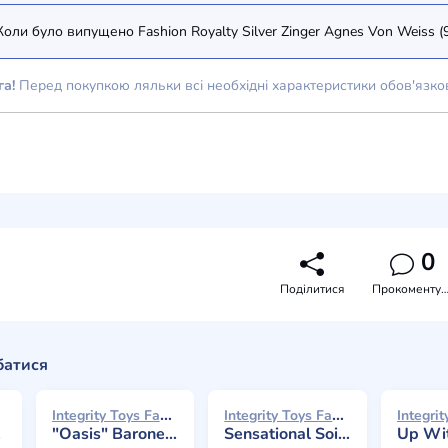
Коли було випущено Fashion Royalty Silver Zinger Agnes Von Weiss (
га!
Перед покупкою ляльки всі необхідні характеристики обов'язко
0
Поділитися
Прокоментува
батися
Integrity Toys Fashion Royalty 2024
Integrity Toys Fashion Royalty 2023
"Oasis" Baroness Agnes Von Weiss (Centerpiece)
Sensational Soirée Agnes Von Weiss
Up With A Twis