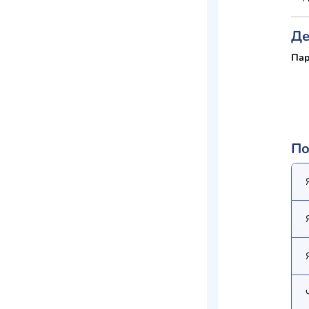
Де
Пар
По