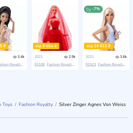
-7%
5 ₴
від 9 651 ₴
від 14 813 ₴
3.4k
2021
2.9k
2021
3.6k
shion Thriller
shion Royalty
he Moments
Integrity Toys
91530
Fashion Royalty
Stay Tuned
Integrity Toys
91523
Fashion Royalty
Obsession Conventi
Inte
y Toys
Fashion Royalty
Silver Zinger Agnes Von Weiss