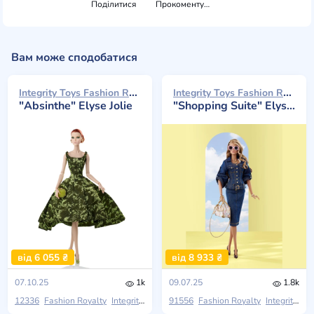
Поділитися
Прокоментувати
Вам може сподобатися
Integrity Toys Fashion Royalty 2025
Integrity Toys Fashion Royalty 2025
"Absinthe" Elyse Jolie
"Shopping Suite" Elyse Jolie
від 6 055 ₴
від 8 933 ₴
07.10.25
1k
09.07.25
1.8k
12336
Fashion Royalty
Integrity Toys
The Jason Wu Collection
91556
Fashion Royalty
Integrity Toys