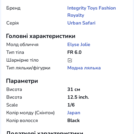
Бренд
Integrity Toys
Fashion
Royalty
Серія
Urban Safari
Головні характеристики
Молд обличчя
Elyse Jolie
Тип тіла
FR 6.0
Шарнірне тіло
Тип ляльки/фігурки
Модна лялька
Параметри
Висота
31 см
Висота
12.5 inch.
Scale
1/6
Колір молду (Скінтон)
Japan
Колір волосся
Black
Додаткові характеристики