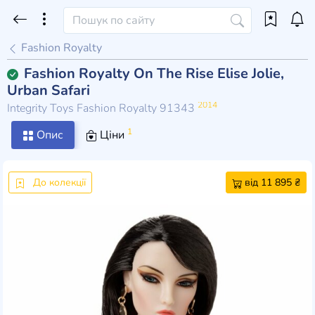
Fashion Royalty
Fashion Royalty On The Rise Elise Jolie,
Urban Safari
2014
Integrity Toys Fashion Royalty 91343
1
Опис
Ціни
До колекції
від 11 895 ₴