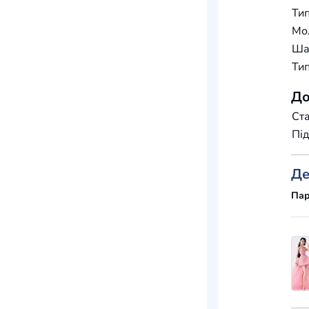
Тип
Мо
Шар
Тип
До
Ста
Під
Де
Пар