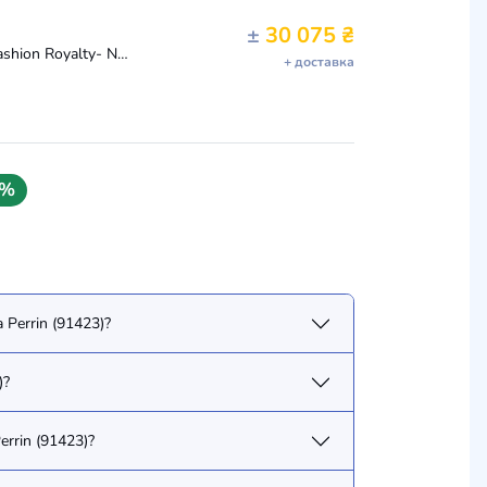
±
30 075 ₴
Fame & Fortune Vanessa Perrin 2018 Gift Set - Integrity - Fashion Royalty- NRFB
+ доставка
6%
Perrin (91423)?
)?
rrin (91423)?