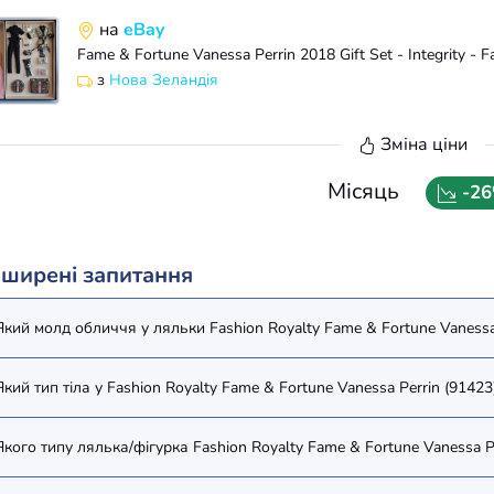
на
eBay
з
Нова Зеландія
Зміна ціни
Місяць
-2
ширені запитання
Який молд обличчя у ляльки Fashion Royalty Fame & Fortune Vanessa 
Який тип тіла у Fashion Royalty Fame & Fortune Vanessa Perrin (91423
Якого типу лялька/фігурка Fashion Royalty Fame & Fortune Vanessa Pe