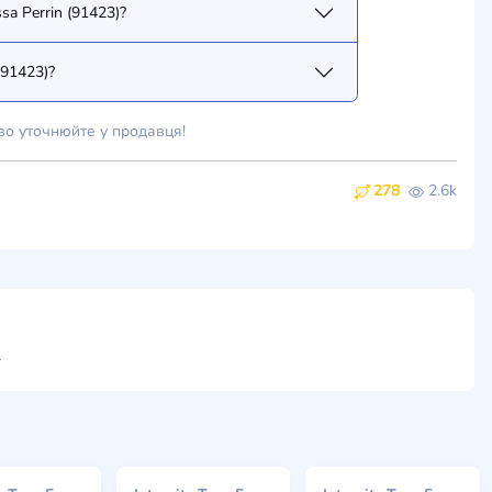
sa Perrin (91423)?
(91423)?
во уточнюйте у продавця!
278
2.6k
ти