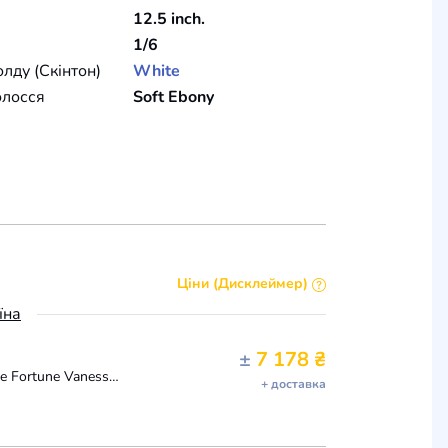
12.5 inch.
1/6
олду (Скінтон)
White
олосся
Soft Ebony
Ціни (Дисклеймер)
їна
±
7 178 ₴
New Pink GOWN ONLY- Integrity Toys Fashion Royalty Fame Fortune Vanessa Perrin
+ доставка