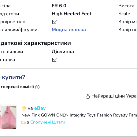
 тіла
FR 6.0
Висота
лд стопи
High Heeled Feet
Scale
нірне тіло
Колір м
 ляльки/фігурки
Модна лялька
Колір в
даткові характеристики
ть ляльки
Дівчинка
ставка
 купити?
тнерські комісії
Найкращі ціни
Укра
на
eBay
з
Сполучені Штати