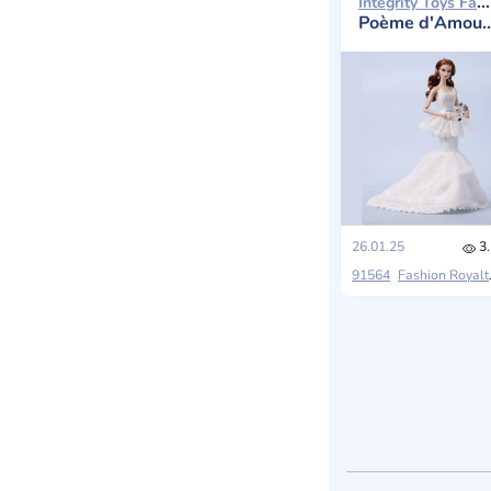
Integrity Toys Fashion Royalty 2025
Poème d'Amour Vanessa Perrin
26.01.25
3.
91564
Fashion Royalty