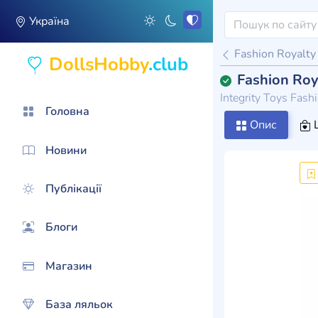
Україна
Fashion Royalty
DollsHobby
.club
Fashion Roy
Integrity Toys Fas
Головна
Опис
Новини
Публікації
Блоги
Магазин
База ляльок