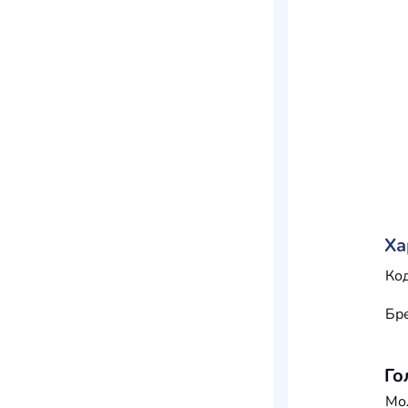
Ха
Код
Бр
Го
Мо