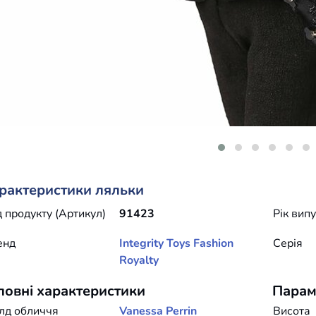
рактеристики ляльки
 продукту (Артикул)
91423
Рік вип
енд
Integrity Toys
Fashion
Серія
Royalty
ловні характеристики
Парам
лд обличчя
Vanessa Perrin
Висота