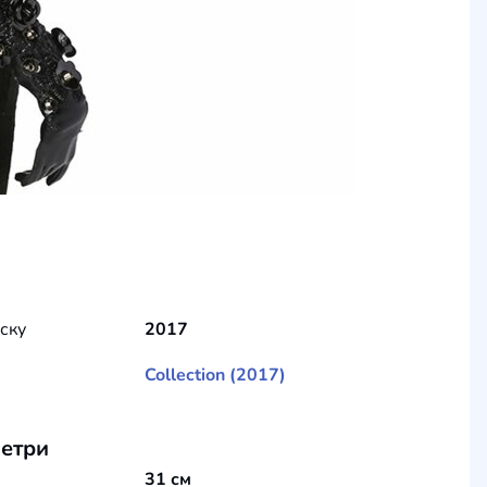
уску
2017
Collection (2017)
етри
31 см