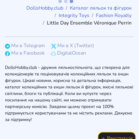
DollsHobby.club
Каталог ляльок та фігурок
Integrity Toys
Fashion Royalty
Little Day Ensemble Véronique Perrin
Ми в Telegram
Ми в X (Twitter)
Ми в Facebook
DigitalOcean
DollsHobby.club - дружня лялькоспільнота, що створена для
колекціонерів та поціновувачів колекційних ляльок та екшн
фігурок. Цікаві новини, корисна та детальна інформація,
каталог колекційних та екшн ляльок й фігурок, якісні лялькові
світлини, блоги та публікації. Коли ви купуєте через
посилання на нашому сайті, ми можемо отримувати
партнерську комісію. Завдяки цьому проєкт на 100%
підтримується користувачами та не містить реклами. Дякуємо
за підтримку!
Реєстрація