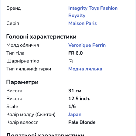
Бренд
Integrity Toys
Fashion
Royalty
Серія
Maison Paris
Головні характеристики
Молд обличчя
Veronique Perrin
Тип тіла
FR 6.0
Шарнірне тіло
Тип ляльки/фігурки
Модна лялька
Параметри
Висота
31 см
Висота
12.5 inch.
Scale
1/6
Колір молду (Скінтон)
Japan
Колір волосся
Pale Blonde
Додаткові характеристики