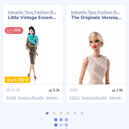
Integrity Toys Fashion Royalty 2023
Integrity Toys Fashion Royalty 2020
Little Vintage Ensemble Véronique Perrin
The Originals Veronique Perrin
+5%
від 5 162 ₴
05.12.23
5.3k
2020
2.8k
91544
Fashion Royalty
Integrity Toys
The Moments
12313
Fashion Royalty
Integrity Toys