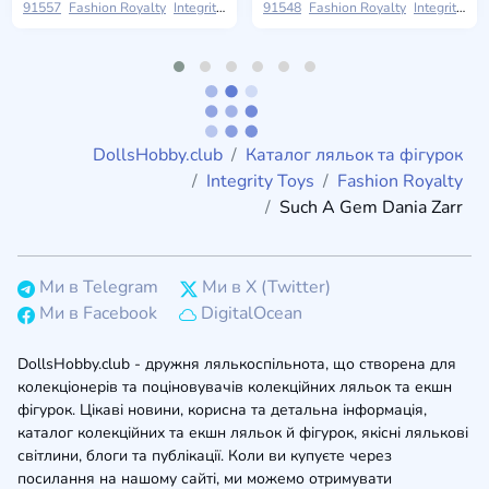
91557
Fashion Royalty
Integrity Toys
2024 W Club
91548
Fashion Royalty
Integrity Toys
DollsHobby.club
Каталог ляльок та фігурок
Integrity Toys
Fashion Royalty
Such A Gem Dania Zarr
Ми в Telegram
Ми в X (Twitter)
Ми в Facebook
DigitalOcean
DollsHobby.club - дружня лялькоспільнота, що створена для
колекціонерів та поціновувачів колекційних ляльок та екшн
фігурок. Цікаві новини, корисна та детальна інформація,
каталог колекційних та екшн ляльок й фігурок, якісні лялькові
світлини, блоги та публікації. Коли ви купуєте через
посилання на нашому сайті, ми можемо отримувати