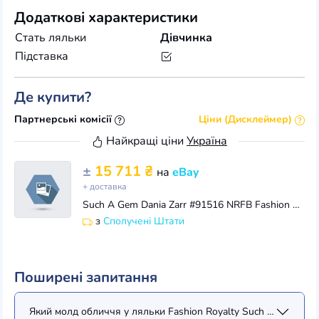
Додаткові характеристики
Стать ляльки
Дівчинка
Підставка
Де купити?
Партнерські комісії
Ціни (Дисклеймер)
Найкращі ціни
Україна
±
15 711 ₴
на
eBay
+ доставка
Such A Gem Dania Zarr #91516 NRFB Fashion Royalty 2019 Design Competition Winner
з
Сполучені Штати
Поширені запитання
Який молд обличчя у ляльки Fashion Royalty Such A Gem Dania