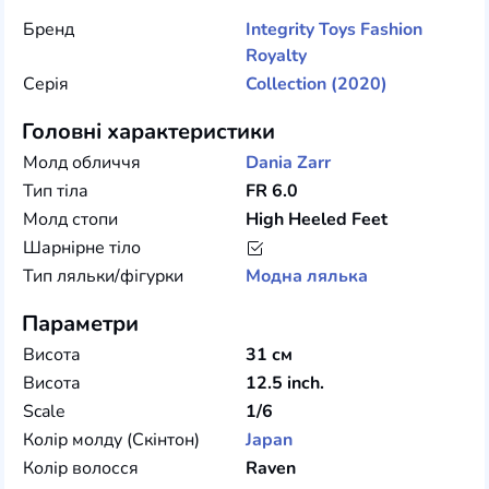
Бренд
Integrity Toys
Fashion
Royalty
Серія
Collection (2020)
Головні характеристики
Молд обличчя
Dania Zarr
Тип тіла
FR 6.0
Молд стопи
High Heeled Feet
Шарнірне тіло
Тип ляльки/фігурки
Модна лялька
Параметри
Висота
31 см
Висота
12.5 inch.
Scale
1/6
Колір молду (Скінтон)
Japan
Колір волосся
Raven