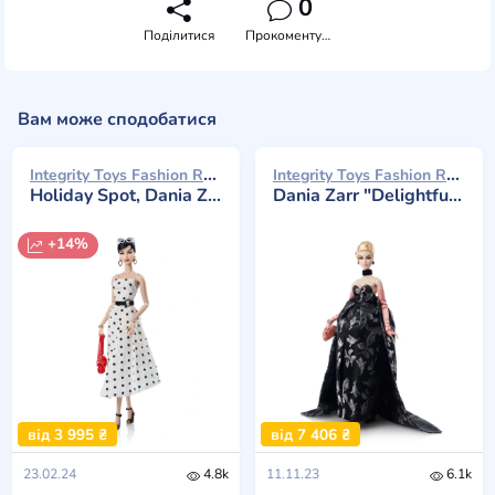
0
Поділитися
Прокоментувати
Вам може сподобатися
Integrity Toys Fashion Royalty 2024
Integrity Toys Fashion Royalty 2023
Holiday Spot, Dania Zarr
Dania Zarr "Delightful Indulgence"
+14%
від 3 995 ₴
від 7 406 ₴
23.02.24
4.8k
11.11.23
6.1k