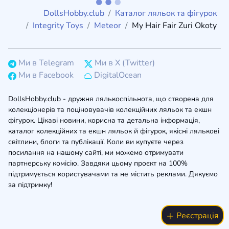
DollsHobby.club
Каталог ляльок та фігурок
Integrity Toys
Meteor
My Hair Fair Zuri Okoty
Ми в Telegram
Ми в X (Twitter)
Ми в Facebook
DigitalOcean
DollsHobby.club - дружня лялькоспільнота, що створена для
колекціонерів та поціновувачів колекційних ляльок та екшн
фігурок. Цікаві новини, корисна та детальна інформація,
каталог колекційних та екшн ляльок й фігурок, якісні лялькові
світлини, блоги та публікації. Коли ви купуєте через
посилання на нашому сайті, ми можемо отримувати
партнерську комісію. Завдяки цьому проєкт на 100%
підтримується користувачами та не містить реклами. Дякуємо
за підтримку!
Реєстрація