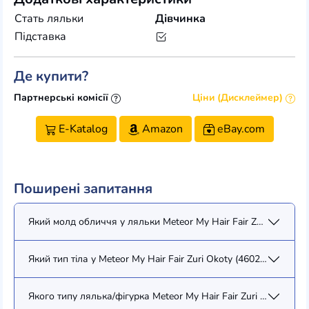
Стать ляльки
Дівчинка
Підставка
Де купити?
Партнерські комісії
Ціни (Дисклеймер)
E-Katalog
Amazon
eBay.com
Поширені запитання
Який молд обличчя у ляльки Meteor My Hair Fair Zuri Okoty (4
Який тип тіла у Meteor My Hair Fair Zuri Okoty (46023)?
Якого типу лялька/фігурка Meteor My Hair Fair Zuri Okoty (460