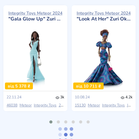
Integrity Toys Meteor 2024
Integrity Toys Meteor 2024
"Gala Glow Up" Zuri Okoty
"Look At Her" Zuri Okoty
від 5 378 ₴
від 10 711 ₴
22.11.24
3k
10.08.24
4.2k
46038
Meteor
Integrity Toys
2024 W Club
15130
Meteor
Integrity Toys
Jason Kramer Designs