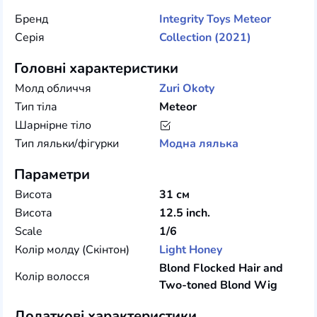
Бренд
Integrity Toys
Meteor
Серія
Collection (2021)
Головні характеристики
Молд обличчя
Zuri Okoty
Тип тіла
Meteor
Шарнірне тіло
Тип ляльки/фігурки
Модна лялька
Параметри
Висота
31 см
Висота
12.5 inch.
Scale
1/6
Колір молду (Скінтон)
Light Honey
Blond Flocked Hair and
Колір волосся
Two-toned Blond Wig
Додаткові характеристики