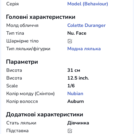
Серія
Model (Behaviour)
Головні характеристики
Молд обличчя
Colette Duranger
Тип тіла
Nu. Face
Шарнірне тіло
Тип ляльки/фігурки
Модна лялька
Параметри
Висота
31 см
Висота
12.5 inch.
Scale
1/6
Колір молду (Скінтон)
Nubian
Колір волосся
Auburn
Додаткові характеристики
Стать ляльки
Дівчинка
Підставка