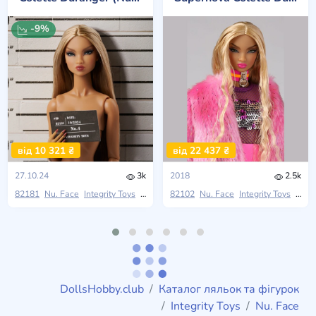
-9%
від 10 321 ₴
від 22 437 ₴
27.10.24
3k
2018
2.5k
82181
Nu. Face
Integrity Toys
Stilettos Out: An Integrity Toys Fashion Thrill
82102
Nu. Face
Integrity Toys
Coun
DollsHobby.club
Каталог ляльок та фігурок
Integrity Toys
Nu. Face