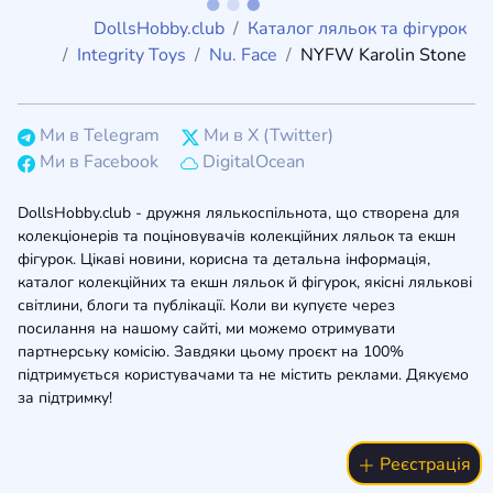
DollsHobby.club
Каталог ляльок та фігурок
Integrity Toys
Nu. Face
NYFW Karolin Stone
Ми в Telegram
Ми в X (Twitter)
Ми в Facebook
DigitalOcean
DollsHobby.club - дружня лялькоспільнота, що створена для
колекціонерів та поціновувачів колекційних ляльок та екшн
фігурок. Цікаві новини, корисна та детальна інформація,
каталог колекційних та екшн ляльок й фігурок, якісні лялькові
світлини, блоги та публікації. Коли ви купуєте через
посилання на нашому сайті, ми можемо отримувати
партнерську комісію. Завдяки цьому проєкт на 100%
підтримується користувачами та не містить реклами. Дякуємо
за підтримку!
Реєстрація