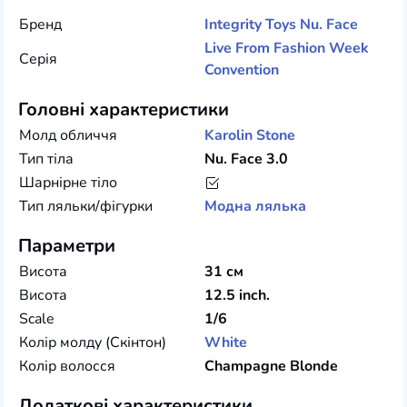
Бренд
Integrity Toys
Nu. Face
Live From Fashion Week
Серія
Convention
Головні характеристики
Молд обличчя
Karolin Stone
Тип тіла
Nu. Face 3.0
Шарнірне тіло
Тип ляльки/фігурки
Модна лялька
Параметри
Висота
31 см
Висота
12.5 inch.
Scale
1/6
Колір молду (Скінтон)
White
Колір волосся
Champagne Blonde
Додаткові характеристики