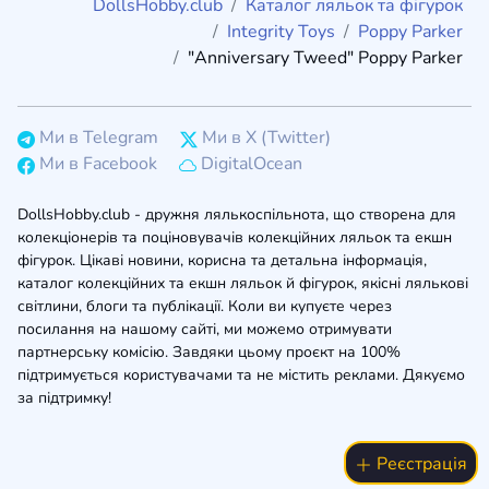
DollsHobby.club
Каталог ляльок та фігурок
Integrity Toys
Poppy Parker
"Anniversary Tweed" Poppy Parker
Ми в Telegram
Ми в X (Twitter)
Ми в Facebook
DigitalOcean
DollsHobby.club - дружня лялькоспільнота, що створена для
колекціонерів та поціновувачів колекційних ляльок та екшн
фігурок. Цікаві новини, корисна та детальна інформація,
каталог колекційних та екшн ляльок й фігурок, якісні лялькові
світлини, блоги та публікації. Коли ви купуєте через
посилання на нашому сайті, ми можемо отримувати
партнерську комісію. Завдяки цьому проєкт на 100%
підтримується користувачами та не містить реклами. Дякуємо
за підтримку!
Реєстрація