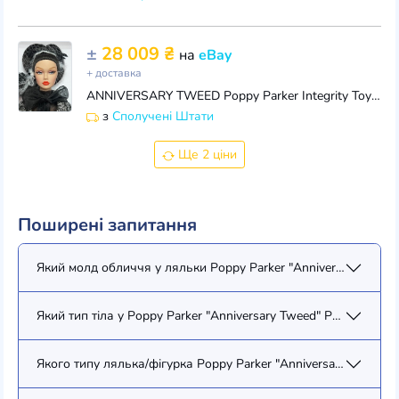
±
28 009 ₴
на
eBay
+ доставка
ANNIVERSARY TWEED Poppy Parker Integrity Toys Jason Wu Fashion Royalty NRFB
з
Сполучені Штати
Ще 2 ціни
Поширені запитання
Який молд обличчя у ляльки Poppy Parker "Anniversary Tweed"
Який тип тіла у Poppy Parker "Anniversary Tweed" Poppy Parker
Якого типу лялька/фігурка Poppy Parker "Anniversary Tweed" 