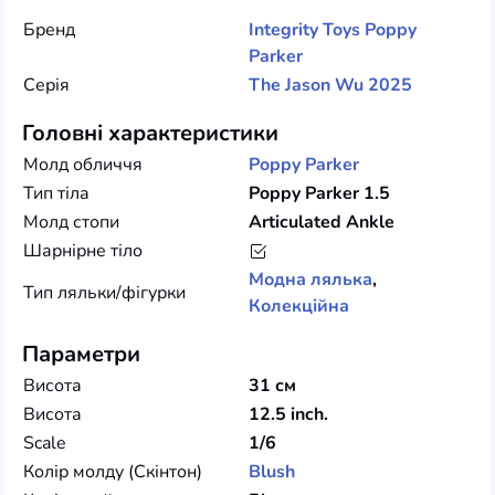
Бренд
Integrity Toys
Poppy
Parker
Серія
The Jason Wu 2025
Головні характеристики
Молд обличчя
Poppy Parker
Тип тіла
Poppy Parker 1.5
Молд стопи
Articulated Ankle
Шарнірне тіло
Модна лялька
,
Тип ляльки/фігурки
Колекційна
Параметри
Висота
31 см
Висота
12.5 inch.
Scale
1/6
Колір молду (Скінтон)
Blush