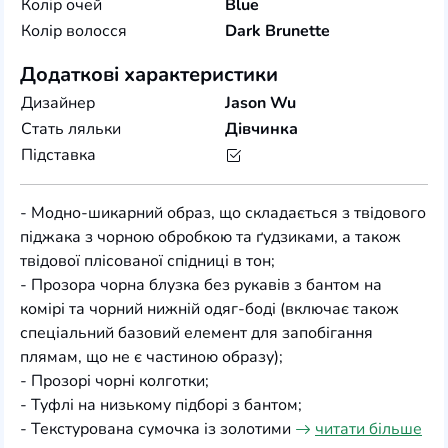
Колір очей
Blue
Колір волосся
Dark Brunette
Додаткові характеристики
Дизайнер
Jason Wu
Стать ляльки
Дівчинка
Підставка
- Модно-шикарний образ, що складається з твідового
піджака з чорною обробкою та ґудзиками, а також
твідової плісованої спідниці в тон;
- Прозора чорна блузка без рукавів з бантом на
комірі та чорний нижній одяг-боді (включає також
спеціальний базовий елемент для запобігання
плямам, що не є частиною образу);
- Прозорі чорні колготки;
- Туфлі на низькому підборі з бантом;
- Текстурована сумочка із золотими
читати більше