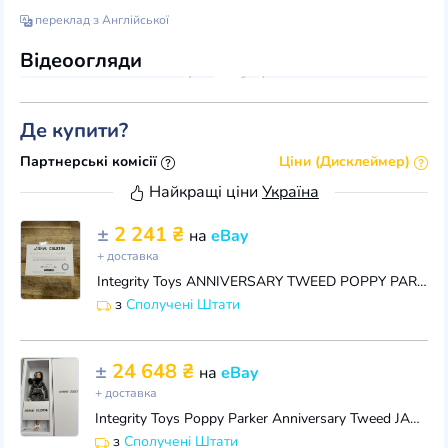
переклад з Англійської
Відеоогляди
Де купити?
Партнерські комісії
Ціни (Дисклеймер)
Найкращі ціни
Україна
±
2 241 ₴
на
eBay
+ доставка
Integrity Toys ANNIVERSARY TWEED POPPY PARKER Jason Wu Fashion Royalty
з
Сполучені Штати
±
24 648 ₴
на
eBay
+ доставка
Integrity Toys Poppy Parker Anniversary Tweed JASON WU Fashion Royalty Ltd Ed800
з
Сполучені Штати