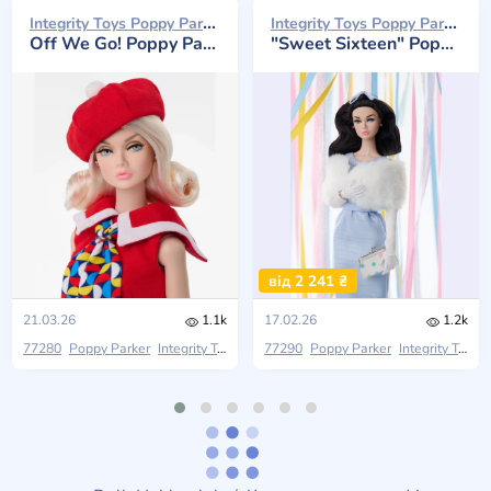
Integrity Toys Poppy Parker 2026
Integrity Toys Poppy Parker 2026
Off We Go! Poppy Parker
"Sweet Sixteen" Poppy Parker
від 2 241 ₴
21.03.26
1.1k
17.02.26
1.2k
77280
Poppy Parker
Integrity Toys
2026 W Club
77290
Poppy Parker
Integrity Toys