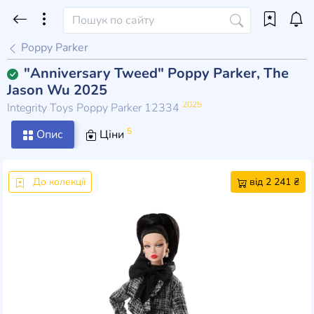
Poppy Parker
"Anniversary Tweed" Poppy Parker, The
Jason Wu 2025
2025
Integrity Toys Poppy Parker 12334
5
Опис
Ціни
До колекції
від 2 241 ₴