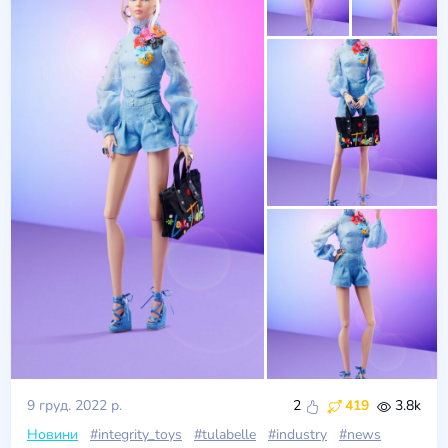
9 груд. 2022 р.
2
419
3.8k
Новини
#integrity_toys
#tulabelle
#industry
#news