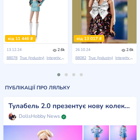
від 11 446 ₴
від 13 017 ₴
13.12.24
2.6k
26.10.24
2.6k
88078
True (Industry)
Integrity Toys
Prismatica
88082
True (Industry)
Integrity Toys
ПУБЛІКАЦІЇ ПРО ЛЯЛЬКУ
Тулабель 2.0 презентує нову колекцію True Collection від Itegrity Toys
DollsHobby News