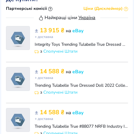
Партнерські комісії
Ціни (Дисклеймер)
Найкращі ціни
Україна
±
13 915 ₴
на
eBay
+ доставка
Integrity Toys Trending Tulabelle True Dressed Doll NRFB
з
Сполучені Штати
±
14 588 ₴
на
eBay
+ доставка
Trending Tulabelle True Dressed Doll 2022 Collection NRFB Integrity Toys
з
Сполучені Штати
±
14 588 ₴
на
eBay
+ доставка
Trending Tulabelle True #88077 NRFB Industry Integrity Toys Tulabelle True & Co
з
Сполучені Штати