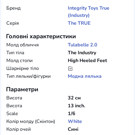
Бренд
Integrity Toys
True
(Industry)
Серія
The TRUE
Головні характеристики
Молд обличчя
Tulabelle 2.0
Тип тіла
The Industry
Молд стопи
High Heeled Feet
Шарнірне тіло
Тип ляльки/фігурки
Модна лялька
Параметри
Висота
32 см
Висота
13 inch.
Scale
1/6
Колір молду (Скінтон)
White
Колір очей
Сині