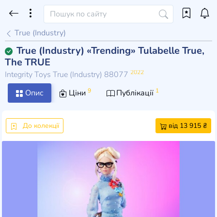
True (Industry)
True (Industry) «Trending» Tulabelle True,
The TRUE
2022
Integrity Toys True (Industry) 88077
9
1
Опис
Ціни
Публікації
До колекції
від 13 915 ₴