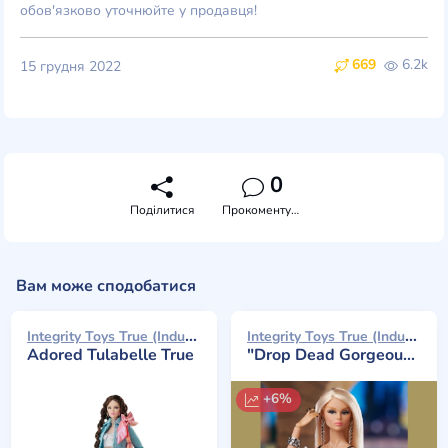
обов'язково уточнюйте у продавця!
669
6.2k
15 грудня 2022
0
Поділитися
Прокоментувати
Вам може сподобатися
Integrity Toys True (Industry) 2024
Integrity Toys True (Industry) 2024
Adored Tulabelle True
"Drop Dead Gorgeous" Tulabelle True (Convention Exclusive)
+6%