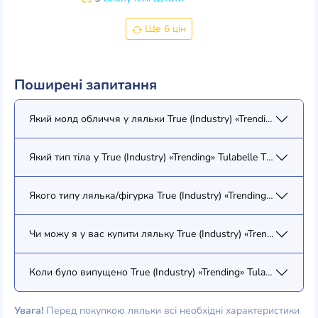
Ще 6 цін
Поширені запитання
Який молд обличчя у ляльки True (Industry) «Trending» Tulabell
Який тип тіла у True (Industry) «Trending» Tulabelle True (88077)
Якого типу лялька/фігурка True (Industry) «Trending» Tulabelle 
Чи можу я у вас купити ляльку True (Industry) «Trending» Tulab
Коли було випущено True (Industry) «Trending» Tulabelle True (
Увага!
Перед покупкою ляльки всі необхідні характеристики