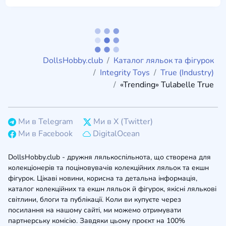
DollsHobby.club
Каталог ляльок та фігурок
Integrity Toys
True (Industry)
«Trending» Tulabelle True
Ми в Telegram
Ми в X (Twitter)
Ми в Facebook
DigitalOcean
DollsHobby.club - дружня лялькоспільнота, що створена для
колекціонерів та поціновувачів колекційних ляльок та екшн
фігурок. Цікаві новини, корисна та детальна інформація,
каталог колекційних та екшн ляльок й фігурок, якісні лялькові
світлини, блоги та публікації. Коли ви купуєте через
посилання на нашому сайті, ми можемо отримувати
партнерську комісію. Завдяки цьому проєкт на 100%