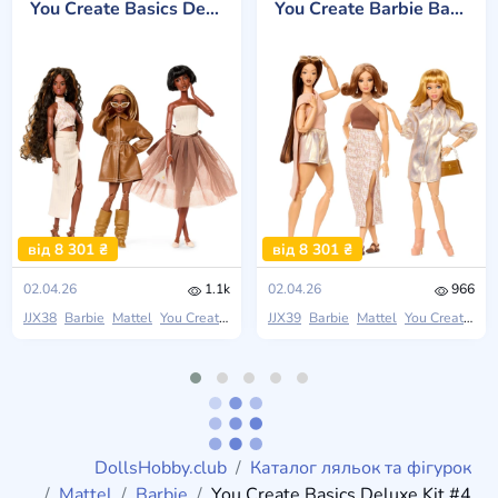
You Create Basics Deluxe Kit #4
You Create Barbie Basics Deluxe Kit #5
від 8 301 ₴
від 8 301 ₴
02.04.26
1.1k
02.04.26
966
JJX38
Barbie
Mattel
You Create
JJX39
Barbie
Mattel
You Create
DollsHobby.club
Каталог ляльок та фігурок
Mattel
Barbie
You Create Basics Deluxe Kit #4