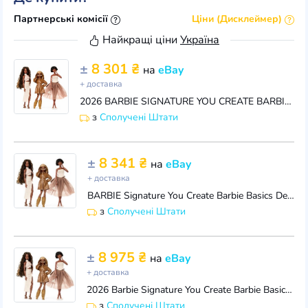
Партнерські комісії
Ціни (Дисклеймер)
Найкращі ціни
Україна
±
8 301 ₴
на
eBay
+ доставка
2026 BARBIE SIGNATURE YOU CREATE BARBIE BASICS DELUXE KIT #4 JJX38
з
Сполучені Штати
±
8 341 ₴
на
eBay
+ доставка
BARBIE Signature You Create Barbie Basics Deluxe Kit #4 JJX38 New In Box
з
Сполучені Штати
±
8 975 ₴
на
eBay
+ доставка
2026 Barbie Signature You Create Barbie Basics Deluxe Kit #4 ~ JJX38 ~ NRFS
з
Сполучені Штати