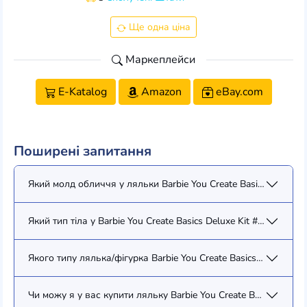
Ще одна ціна
Маркеплейси
E-Katalog
Amazon
eBay.com
Поширені запитання
Який молд обличчя у ляльки Barbie You Create Basics Deluxe Ki
Який тип тіла у Barbie You Create Basics Deluxe Kit #4 (JJX38)?
Якого типу лялька/фігурка Barbie You Create Basics Deluxe Kit 
Чи можу я у вас купити ляльку Barbie You Create Basics Deluxe 