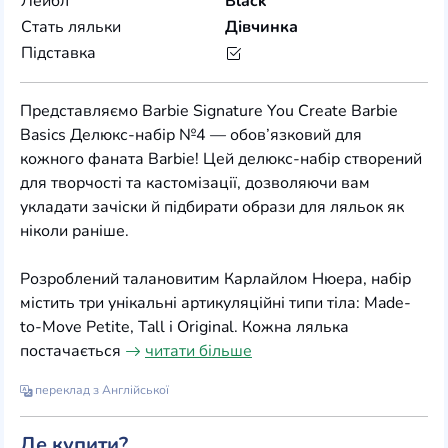
Лейбл
Black
Стать ляльки
Дівчинка
Підставка
Представляємо Barbie Signature You Create Barbie
Basics Делюкс-набір №4 — обов’язковий для
кожного фаната Barbie! Цей делюкс-набір створений
для творчості та кастомізації, дозволяючи вам
укладати зачіски й підбирати образи для ляльок як
ніколи раніше.
Розроблений талановитим Карлайлом Нюера, набір
містить три унікальні артикуляційні типи тіла: Made-
to-Move Petite, Tall і Original. Кожна лялька
постачається
читати більше
переклад з Англійської
Де купити?