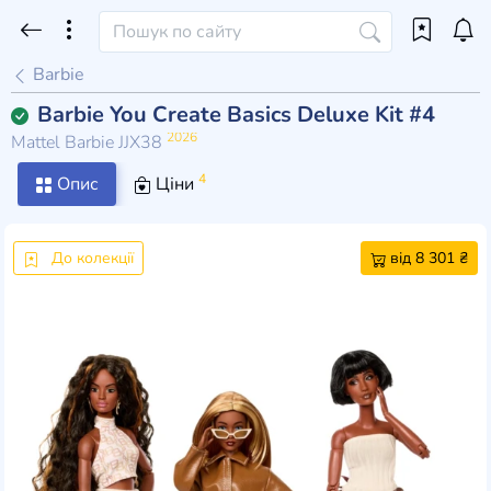
Barbie
Barbie You Create Basics Deluxe Kit #4
2026
Mattel Barbie JJX38
4
Опис
Ціни
До колекції
від 8 301 ₴