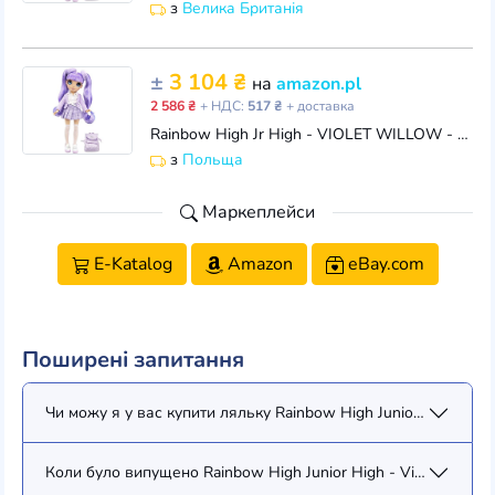
з
Велика Британія
±
3 104 ₴
на
amazon.pl
2 586 ₴
+ НДС:
517 ₴
+ доставка
Rainbow High Jr High - VIOLET WILLOW - 23 cm fioletowa lalka modowa ze strojem i akcesoriami - Zawiera plecak z tkaniny z funkcją otwierania i zamykan
з
Польща
Маркеплейси
E-Katalog
Amazon
eBay.com
Поширені запитання
Чи можу я у вас купити ляльку Rainbow High Junior High - Viol
Коли було випущено Rainbow High Junior High - Violet Willow 