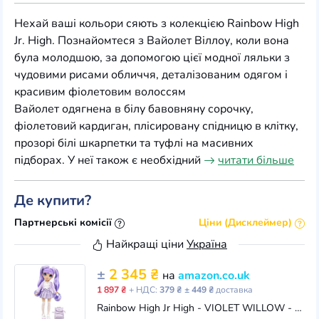
Нехай ваші кольори сяють з колекцією Rainbow High
Jr. High. Познайомтеся з Вайолет Віллоу, коли вона
була молодшою, за допомогою цієї модної ляльки з
чудовими рисами обличчя, деталізованим одягом і
красивим фіолетовим волоссям
Вайолет одягнена в білу бавовняну сорочку,
фіолетовий кардиган, плісировану спідницю в клітку,
прозорі білі шкарпетки та туфлі на масивних
підборах. У неї також є необхідний
читати більше
Де купити?
Партнерські комісії
Ціни (Дисклеймер)
Найкращі ціни
Україна
±
2 345 ₴
на
amazon.co.uk
1 897 ₴
+ НДС:
379 ₴
± 449 ₴
доставка
Rainbow High Jr High - VIOLET WILLOW - 9-Inch (23cm) Purple Fashion Doll With Outfit & Accessories - Includes Fabric Backpack With Open & Close Featur