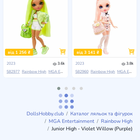
від 1 256 ₴
від 3 141 ₴
2023
3.6k
2023
3.8k
582977
Rainbow High
MGA Entertainment
582960
Junior High
Rainbow High
MGA Entertainment
DollsHobby.club
Каталог ляльок та фігурок
MGA Entertainment
Rainbow High
Junior High - Violet Willow (Purple)