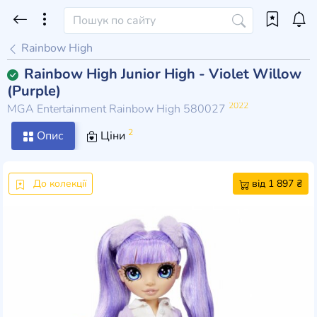
Rainbow High
Rainbow High Junior High - Violet Willow
(Purple)
2022
MGA Entertainment Rainbow High 580027
2
Опис
Ціни
До колекції
від 1 897 ₴