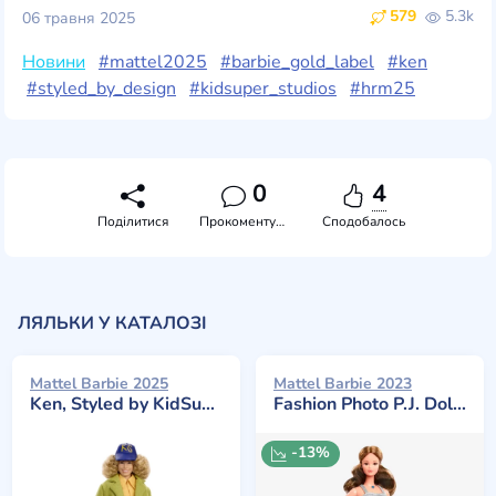
579
5.3k
06 травня 2025
Новини
#mattel2025
#barbie_gold_label
#ken
#styled_by_design
#kidsuper_studios
#hrm25
0
4
Поділитися
Прокоментувати
Сподобалось
ЛЯЛЬКИ У КАТАЛОЗІ
Mattel Barbie 2025
Mattel Barbie 2023
Ken, Styled by KidSuper
Fashion Photo P.J. Doll Reproduction
-13%