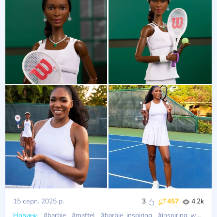
15 серп. 2025 р.
3
457
4.2k
Новини
#barbie
#mattel
#barbie_inspiring
#inspiring_women