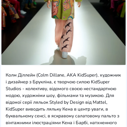
Колм Діллейн (Colm Dillane, AKA KidSuper), художник
і дизайнер з Брукліна, є творчою силою KidSuper
Studios - колективу, відомого своєю нестандартною
модою, художніми шоу, фільмами та музикою. Для
відомої серії ляльок Styled by Design від Mattel,
KidSuper виводить ляльку Кена в центр уваги, в
буквальному сенсі, в яскравому салатовому пальто з
вінтажними ілюстраціями Кена і Барбі, натхненного