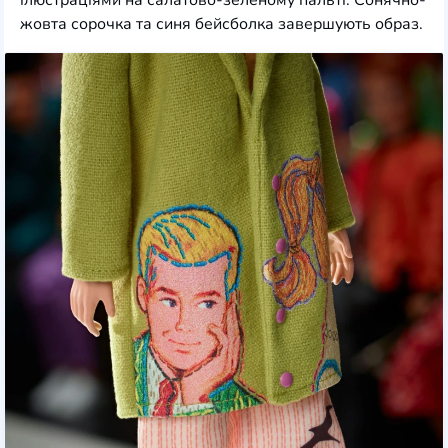
ілюстраціями на салатово-зеленому пальті. Сонячно-
жовта сорочка та синя бейсболка завершують образ.