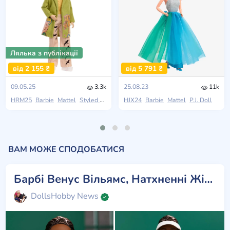
Лялька з публікації
від 2 155 ₴
від 5 791 ₴
09.05.25
3.3k
25.08.23
11k
HRM25
Barbie
Mattel
Styled by Design
HJX24
Barbie
Mattel
P.J. Doll
ВАМ МОЖЕ СПОДОБАТИСЯ
Барбі Венус Вільямс, Натхненні Жінки
DollsHobby News