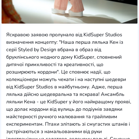
Яскравою заявою пролунало від KidSuper Studios
визначення концепту: "Наша перша лялька Кен із
серії Styled by Design вбрана в образ від
бруклінського модного дому KidSuper, сповнений
дитячої примхливості та креативності, що
розширюють кордони". Це сповнює надії, що
колекціонери можуть чекати і на наступні шедеври
від KidSuper Studios в майбутньому. Адже, перша
лялька дійсно шедевральна та яскрава! Ансамбль
ляльки Кена - це KidSuper у його найкращому прояві,
що долає кордони від вулиць до подіумів завдяки
майстерності ручного малювання та грайливим
експериментам. Птахи злітають зі смугастих штанів і
зустрічаються з намальованими від руки