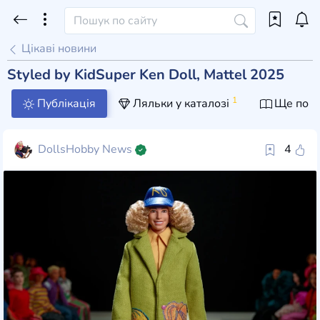
Цікаві новини
Styled by KidSuper Ken Doll, Mattel 2025
1
Публікація
Ляльки у каталозі
Ще пост
DollsHobby News
4