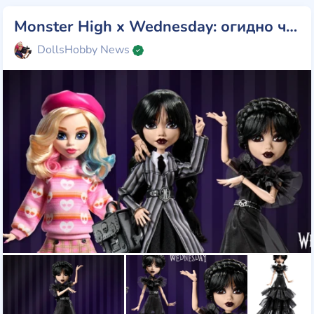
Monster High x Wednesday: огидно чудова данина хіт-серіалу Netflix
DollsHobby News