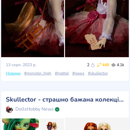
13 серп. 2023 р.
2
449
4.1k
Новини
#monster_high
#mattel
#news
#skullector
Skullector - страшно бажана колекція Monster High!
DollsHobby News