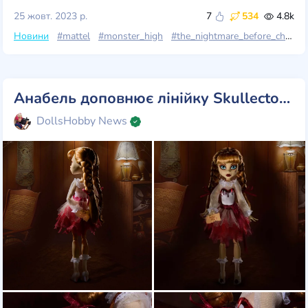
25 жовт. 2023 р.
7
534
4.8k
Новини
#mattel
#monster_high
#the_nightmare_before_christmas
Анабель доповнює лінійку Skullector від Monster High!
DollsHobby News