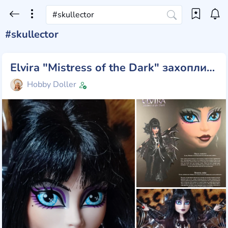
#skullector
Elvira "Mistress of the Dark" захоплива та суперечлива лялька Skullector від Monster High
Hobby Doller