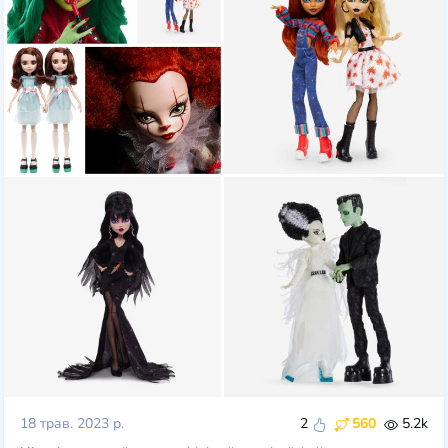
18 трав. 2023 р.
2
560
5.2k