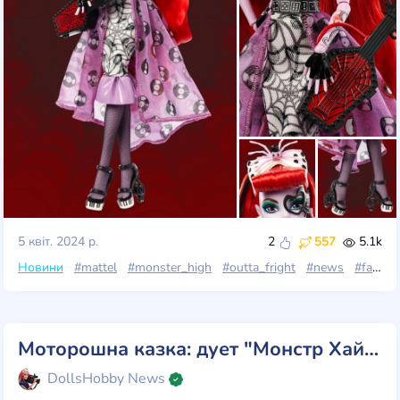
5 квіт. 2024 р.
2
557
5.1k
Новини
#mattel
#monster_high
#outta_fright
#news
#fang_club
Моторошна казка: дует "Монстр Хай Скуллектор" - "Кошмар перед Різдвом"!
DollsHobby News