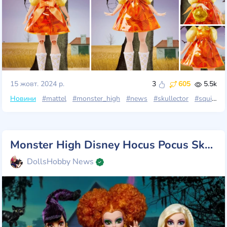
15 жовт. 2024 р.
3
605
5.5k
Новини
#mattel
#monster_high
#news
#skullector
#squid_game
Monster High Disney Hocus Pocus Skullector: чарівне поєднання магії та пустощів
DollsHobby News