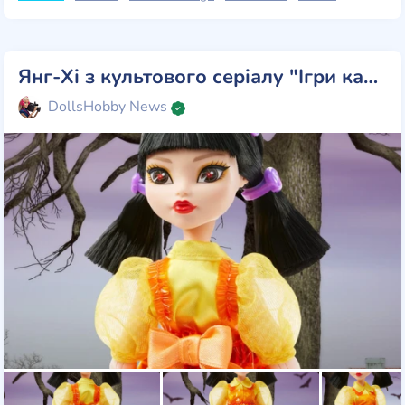
Янг-Хі з культового серіалу "Ігри кальмара" приєднується до Monster High Skullector
DollsHobby News