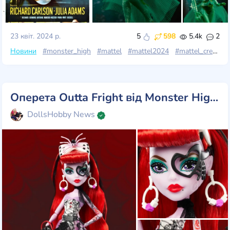
23 квіт. 2024 р.
5
598
5.4k
2
Новини
#monster_high
#mattel
#mattel2024
#mattel_creation
Оперета Outta Fright від Monster High серії Skullector!
DollsHobby News