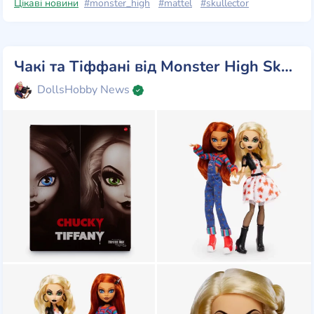
Цікаві новини
#monster_high
#mattel
#skullector
Чакі та Тіффані від Monster High Skullector (Лімітована серія)
DollsHobby News