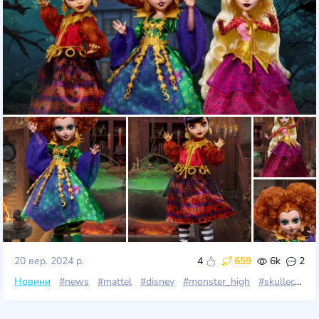
20 вер. 2024 р.
4
659
6k
2
Новини
#news
#mattel
#disney
#monster_high
#skullector