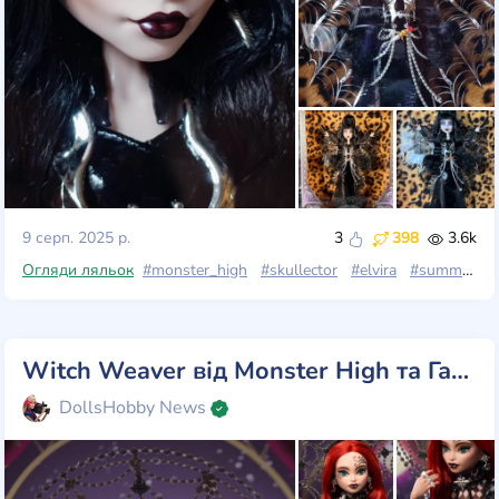
9 серп. 2025 р.
3
398
3.6k
Огляди ляльок
#monster_high
#skullector
#elvira
#summary_review
Witch Weaver від Monster High та Гарріса Ріда: Готичний Шедевр
DollsHobby News