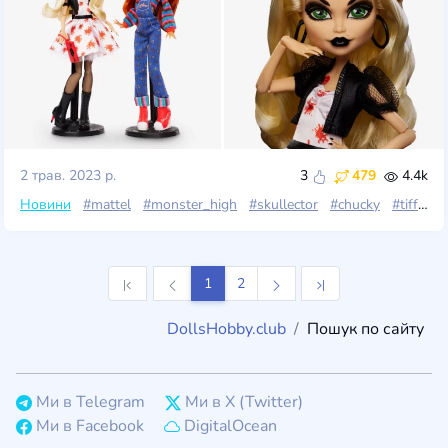
2 трав. 2023 р.
3
479
4.4k
Новини
#mattel
#monster_high
#skullector
#chucky
#tiffany
1
2
DollsHobby.club
Пошук по сайту
Ми в Telegram
Ми в X (Twitter)
Ми в Facebook
DigitalOcean