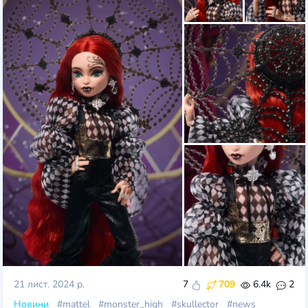
21 лист. 2024 р.
7
709
6.4k
2
Новини
#mattel
#monster_high
#skullector
#news