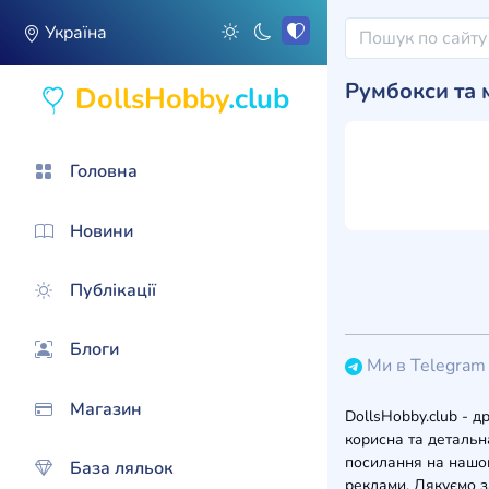
Україна
Румбокси та 
DollsHobby
.club
Головна
Новини
Публікації
Блоги
Ми в Telegram
Магазин
DollsHobby.club - д
корисна та детальна
посилання на нашом
База ляльок
реклами. Дякуємо з