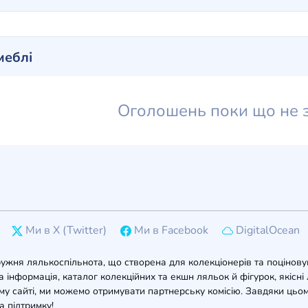
меблі
Оголошень поки що не 
Ми в X (Twitter)
Ми в Facebook
DigitalOcean
ружня лялькоспільнота, що створена для колекціонерів та поцінову
 інформація, каталог колекційних та екшн ляльок й фігурок, якісні л
у сайті, ми можемо отримувати партнерську комісію. Завдяки цьом
а підтримку!