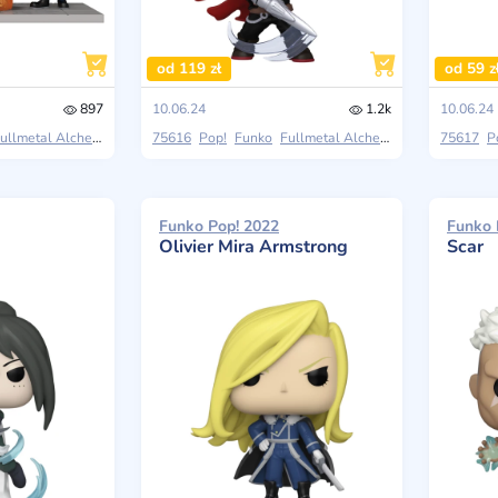
od 119 zł
od 59 z
897
10.06.24
1.2k
10.06.24
llmetal Alchemist: Brotherhood
75616
Pop!
Funko
Fullmetal Alchemist: Brotherhood
75617
P
Funko Pop! 2022
Funko 
Olivier Mira Armstrong
Scar