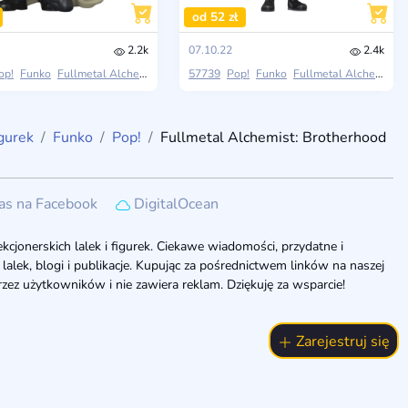
od 52 zł
2.2k
07.10.22
2.4k
op!
Funko
Fullmetal Alchemist: Brotherhood
57739
Pop!
Funko
Fullmetal Alchemist: Brotherhood
igurek
Funko
Pop!
Fullmetal Alchemist: Brotherhood
as na Facebook
DigitalOcean
cjonerskich lalek i figurek. Ciekawe wiadomości, przydatne i
ia lalek, blogi i publikacje. Kupując za pośrednictwem linków na naszej
zez użytkowników i nie zawiera reklam. Dziękuję za wsparcie!
Zarejestruj się