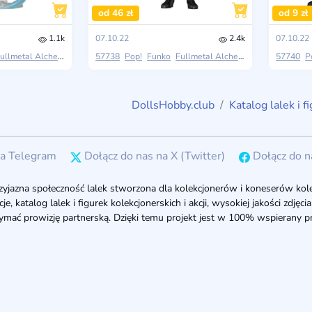
od 46 zł
od 9 zł
1.1k
07.10.22
2.4k
07.10.22
llmetal Alchemist: Brotherhood
57738
Pop!
Funko
Fullmetal Alchemist: Brotherhood
57740
P
DollsHobby.club
Katalog lalek i f
na Telegram
Dołącz do nas na X (Twitter)
Dołącz do n
zyjazna społeczność lalek stworzona dla kolekcjonerów i koneserów kolek
, katalog lalek i figurek kolekcjonerskich i akcji, wysokiej jakości zdjęc
ymać prowizję partnerską. Dzięki temu projekt jest w 100% wspierany pr