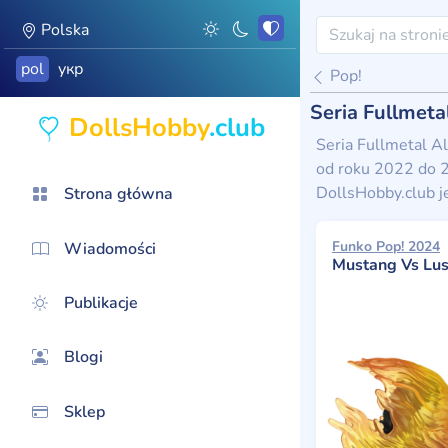
Polska
pol
укр
Pop!
Seria Fullmeta
DollsHobby
.club
Seria Fullmetal Al
od roku 2022 do 2
DollsHobby.club j
Strona główna
Funko Pop! 2024
Wiadomości
Mustang Vs Lus
Publikacje
Blogi
Sklep