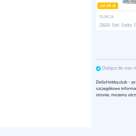
od 46 zł
10.06.24
75619
Pop!
Funko
Fu
Dołącz do nas 
DollsHobby.club - pr
szczegółowe informacje
stronie, możemy otrz