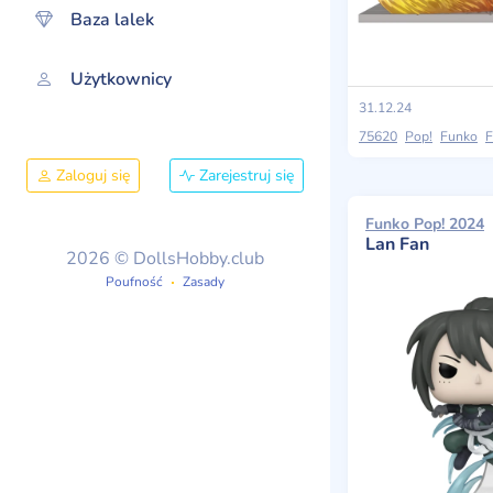
Baza lalek
Użytkownicy
31.12.24
75620
Pop!
Funko
Fu
Zaloguj się
Zarejestruj się
Funko Pop! 2024
Lan Fan
2026 © DollsHobby.club
Poufność
Zasady