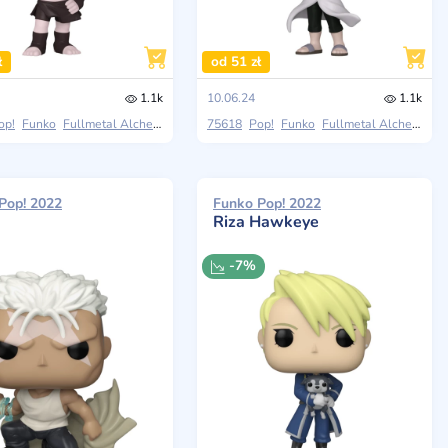
ł
od 51 zł
1.1k
10.06.24
1.1k
op!
Funko
Fullmetal Alchemist: Brotherhood
75618
Pop!
Funko
Fullmetal Alchemist: Brotherhood
Pop! 2022
Funko Pop! 2022
Riza Hawkeye
-7%