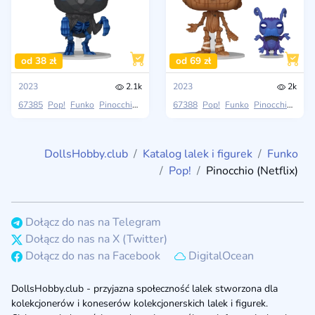
od 38 zł
od 69 zł
2023
2.1k
2023
2k
67385
Pop!
Funko
Pinocchio (Netflix)
67388
Pop!
Funko
Pinocchio (Netflix)
DollsHobby.club
Katalog lalek i figurek
Funko
Pop!
Pinocchio (Netflix)
Dołącz do nas na Telegram
Dołącz do nas na X (Twitter)
Dołącz do nas na Facebook
DigitalOcean
DollsHobby.club - przyjazna społeczność lalek stworzona dla
kolekcjonerów i koneserów kolekcjonerskich lalek i figurek.