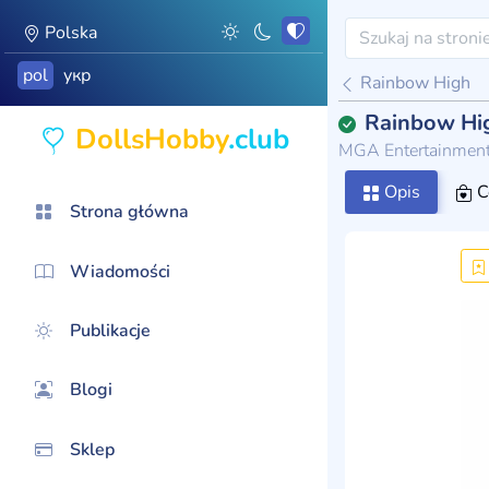
Polska
pol
укр
Rainbow High
Rainbow Hig
DollsHobby
.club
MGA Entertainmen
Opis
C
Strona główna
Wiadomości
Publikacje
Blogi
Sklep