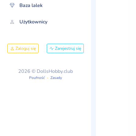
Baza lalek
Użytkownicy
Zaloguj się
Zarejestruj się
2026 © DollsHobby.club
Poufność
Zasady