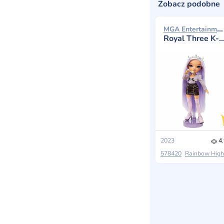
Zobacz podobne
MGA Entertainment Rainbow High 2023
Royal Three K-pop – Tiara Song (Purple Lilac)
2023
4.
578420
Rainbow High