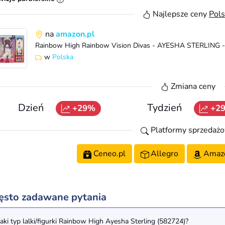
Najlepsze ceny
Pols
na
amazon.pl
w
Polska
Zmiana ceny
Dzień
Tydzień
+29%
+2
Platformy sprzedaż
Ceneo.pl
Allegro
Amaz
ęsto zadawane pytania
Jaki typ lalki/figurki Rainbow High Ayesha Sterling (582724)?