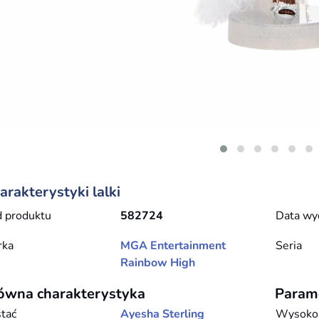
arakterystyki lalki
 produktu
582724
Data wy
rka
MGA Entertainment
Seria
Rainbow High
ówna charakterystyka
Param
tać
Ayesha Sterling
Wysoko