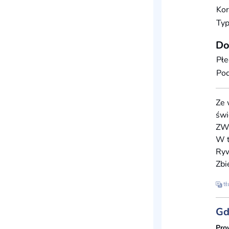
Kor
Typ
Do
Płe
Po
Ze 
świ
ZW
W t
Ryw
Zbi
tł
Gd
Pro