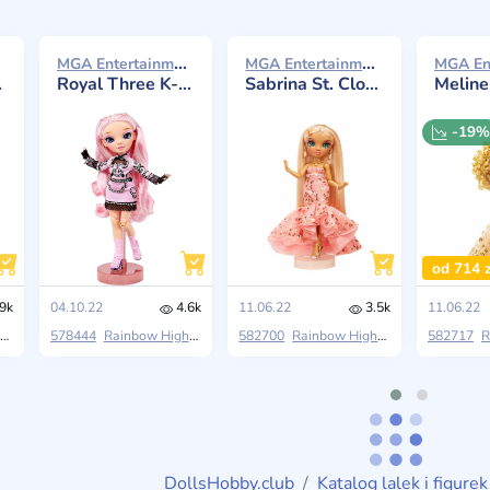
MGA Entertainment Rainbow High 2022
MGA Entertainment Rainbow High 2022
Royal Three K-Pop - Minnie Choi
Sabrina St. Cloud
Meline
-19%
od 714 z
9k
04.10.22
4.6k
11.06.22
3.5k
11.06.22
MGA Entertainment
578444
Rainbow High
Rainbow Vision
MGA Entertainment
582700
Rainbow High
Rainbow Vision
MGA Entertainm
582717
R
DollsHobby.club
Katalog lalek i figurek