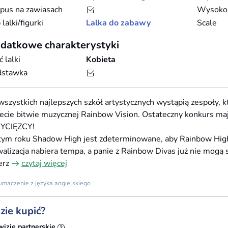
pus na zawiasach
Wysoko
 lalki/figurki
Lalka do zabawy
Scale
datkowe charakterystyki
ć lalki
Kobieta
dstawka
wszystkich najlepszych szkół artystycznych wystąpią zespoły, k
ecie bitwie muzycznej Rainbow Vision. Ostateczny konkurs m
YCIĘZCY!
ym roku Shadow High jest zdeterminowane, aby Rainbow High
alizacja nabiera tempa, a panie z Rainbow Divas już nie mogą 
erz
czytaj więcej
umaczenie z języka angielskiego
zie kupić?
wizje partnerskie