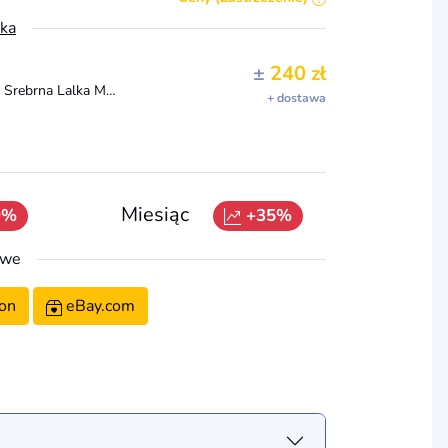
ka
±
240 zł
Rainbow High Rainbow Vision Divas - AYESHA STERLING - Srebrna Lalka Modowa - Stroje od Projektantów, Mikrofon, Akcesoria i Toaletka - Dla Dzieci i Kol
+ dostawa
Miesiąc
9%
+35%
owe
on
eBay.com