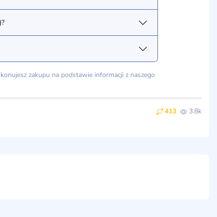
)?
dokonujesz zakupu na podstawie informacji z naszego
413
3.8k