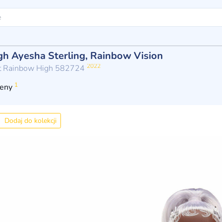
h Ayesha Sterling, Rainbow Vision
2022
t Rainbow High 582724
1
eny
Dodaj do kolekcji